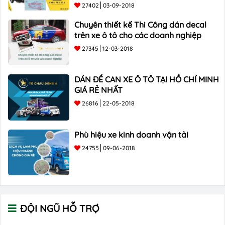
27402
03-09-2018
Chuyên thiết kế Thi Công dán decal
trên xe ô tô cho các doanh nghiệp
27345
12-03-2018
DÁN ĐỀ CAN XE Ô TÔ TẠI HỒ CHÍ MINH
GIÁ RẺ NHẤT
26816
22-05-2018
Phù hiệu xe kinh doanh vận tải
24755
09-06-2018
ĐỘI NGŨ HỖ TRỢ