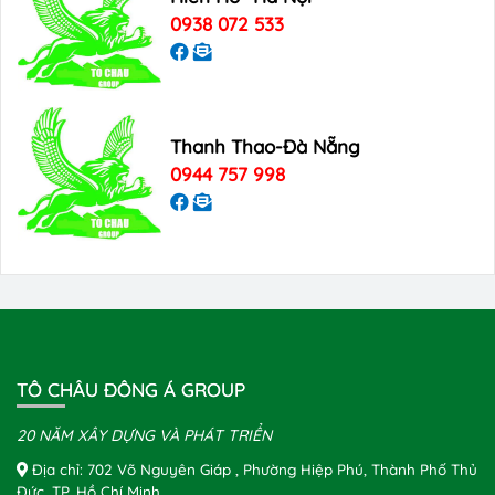
0938 072 533
Thanh Thao-Đà Nẵng
0944 757 998
TÔ CHÂU ĐÔNG Á GROUP
20 NĂM XÂY DỰNG VÀ PHÁT TRIỂN
Địa chỉ: 702 Võ Nguyên Giáp , Phường Hiệp Phú, Thành Phố Thủ
Đức, TP. Hồ Chí Minh