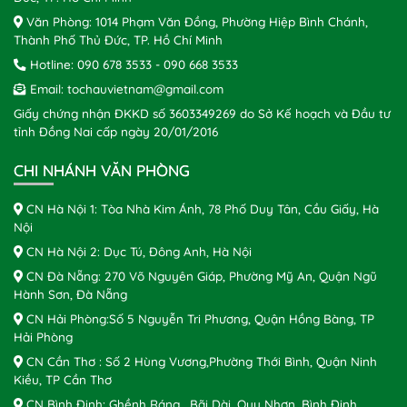
Văn Phòng: 1014 Phạm Văn Đồng, Phường Hiệp Bình Chánh,
Thành Phố Thủ Đức, TP. Hồ Chí Minh
Hotline:
090 678 3533
-
090 668 3533
Email:
tochauvietnam@gmail.com
Giấy chứng nhận ĐKKD số 3603349269 do Sở Kế hoạch và Đầu tư
tỉnh Đồng Nai cấp ngày 20/01/2016
CHI NHÁNH VĂN PHÒNG
CN Hà Nội 1: Tòa Nhà Kim Ánh, 78 Phố Duy Tân, Cầu Giấy, Hà
Nội
CN Hà Nội 2: Dục Tú, Đông Anh, Hà Nội
CN Đà Nẵng: 270 Võ Nguyên Giáp, Phường Mỹ An, Quận Ngũ
Hành Sơn, Đà Nẵng
CN Hải Phòng:Số 5 Nguyễn Tri Phương, Quận Hồng Bàng, TP
Hải Phòng
CN Cần Thơ : Số 2 Hùng Vương,Phường Thới Bình, Quận Ninh
Kiều, TP Cần Thơ
CN Bình Định: Ghềnh Ráng , Bãi Dài, Quy Nhơn, Bình Định