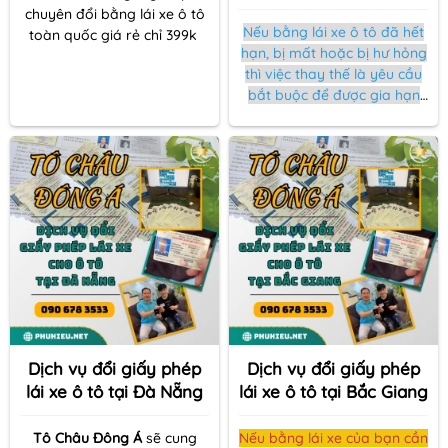
chuyên đổi bằng lái xe ô tô
Nếu bằng lái xe ô tô đã hết
toàn quốc giá rẻ chỉ 399k
hạn, bị mất hoặc bị hư hỏng
thì việc thay thế là yêu cầu
bắt buộc để được gia hạn
hợp pháp bằng lái xe. Trong
một số trường hợp, chủ xe
nên lấy bằng lái xe mới để
tránh phải thi lại hoặc bị
phạt vì lái xe trái luật trên
đường.
Dịch vụ đổi giấy phép
Dịch vụ đổi giấy phép
lái xe ô tô tại Đà Nẵng
lái xe ô tô tại Bắc Giang
Tô Châu Đông Á
sẽ cung
Nếu bằng lái xe của bạn cần