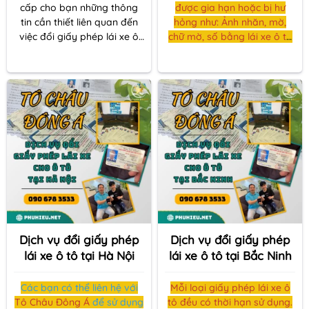
cấp cho bạn những thông
được gia hạn hoặc bị hư
tin cần thiết liên quan đến
hỏng như: Ảnh nhăn, mờ,
việc đổi giấy phép lái xe ô
chữ mờ, số bằng lái xe ô tô
tô và dịch vụ đổi giấy phép
bị mờ, vết ố, mờ... Bạn hiện
lái xe ô tô tại
Đà Nẵng
xin
đang ở Bắc Giang và muốn
đừng bỏ lỡ.
đổi bằng lái xe ở Bắc Giang,
Và bạn muốn biết về thủ tục
và lệ phí khi trao đổi bằng
lái xe.
Dịch vụ đổi giấy phép
Dịch vụ đổi giấy phép
lái xe ô tô tại Hà Nội
lái xe ô tô tại Bắc Ninh
Các bạn có thể liên hệ với
Mỗi loại giấy phép lái xe ô
Tô Châu Đông Á
để sử dụng
tô đều có thời hạn sử dụng.