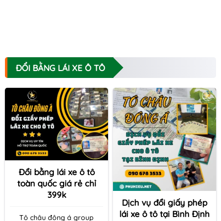
ĐỔI BẰNG LÁI XE Ô TÔ
Đổi bằng lái xe ô tô
toàn quốc giá rẻ chỉ
399k
Dịch vụ đổi giấy phép
lái xe ô tô tại Bình Định
Tô châu đông á group