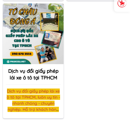
người…
CMND hoặc hộ chiếu để
hoàn tất thủ tục.
Dịch vụ đổi giấy phép
lái xe ô tô tại TPHCM
Dịch vụ đổi giấy phép lái xe
ô tô tại TPHCM, luôn uy tín -
nhanh chóng - chuyên
nghiệp. Hỗ trợ khách hàng
đổi giấy phép lái xe mà
không mất nhiều thời gian.