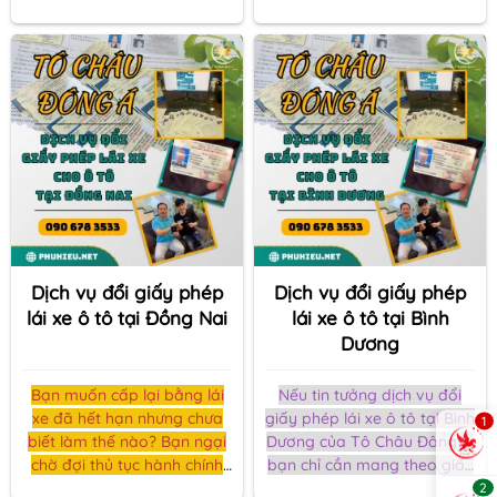
Vũng tàu từ Tô Châu Đông
thiệu đến bạn dịch vụ đổi
giấy phép lái xe ô tô tại
Á nhanh chóng, uy tín
Long An
Dịch vụ đổi giấy phép
Dịch vụ đổi giấy phép
lái xe ô tô tại Đồng Nai
lái xe ô tô tại Bình
Dương
Bạn muốn cấp lại bằng lái
Nếu tin tưởng dịch vụ đổi
xe đã hết hạn nhưng chưa
giấy phép lái xe ô tô tại Bình
1
biết làm thế nào? Bạn ngại
Dương của Tô Châu Đông Á,
chờ đợi thủ tục hành chính
bạn chỉ cần mang theo giấy
phức tạp, sợ nơi đông
tờ tùy thân như CMND,
2