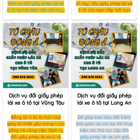
dịch vụ đổi giấy phép lái xe
Vì vậy, nếu giấy phép lái xe
ô tô tại Hà Nội, nếu các bạn
ô tô của bạn sắp hết hạn
đang ở trên địa bàn Hà Nội.
hoặc đã hết hạn sử dụng thì
hãy gia hạn giấy phép lái xe
Để đổi mới GPLX ô tô.
ô tô ngay lập tức
Dịch vụ đổi giấy phép
Dịch vụ đổi giấy phép
lái xe ô tô tại Vũng Tàu
lái xe ô tô tại Long An
Bằng lái ô tô là một loại
Để giúp bạn đọc tiết kiệm
giấy tờ thiết yếu trong cuộc
thời gian và sức lực khi thực
sống và công việc. Dịch vụ
hiện các thủ tục cấp đổi
đổi giấy phép lái xe ô tô
giấy phép lái xe, xin giới