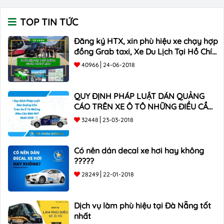
TOP TIN TỨC
Đăng ký HTX, xin phù hiệu xe chạy hợp
đồng Grab taxi, Xe Du Lịch Tại Hồ Chí
Minh Giá Rẻ
40966
24-06-2018
QUY ĐỊNH PHÁP LUẬT DÁN QUẢNG
CÁO TRÊN XE Ô TÔ NHỮNG ĐIỀU CẦN
BIẾT mới nhất 2018 ???
32448
23-03-2018
Có nên dán decal xe hơi hay không
?????
28249
22-01-2018
Dịch vụ làm phù hiệu tại Đà Nẵng tốt
nhất