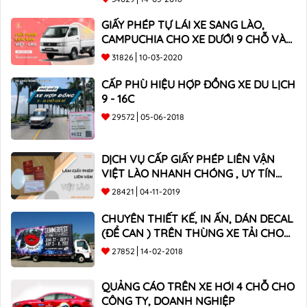
GIẤY PHÉP TỰ LÁI XE SANG LÀO,
CAMPUCHIA CHO XE DƯỚI 9 CHỖ VÀ
XE BÁN TẢI
31826
10-03-2020
CẤP PHÙ HIỆU HỢP ĐỒNG XE DU LỊCH
9 - 16C
29572
05-06-2018
DỊCH VỤ CẤP GIẤY PHÉP LIÊN VẬN
VIỆT LÀO NHANH CHÓNG , UY TÍN
TOÀN QUỐC
28421
04-11-2019
CHUYÊN THIẾT KẾ, IN ẤN, DÁN DECAL
(ĐỀ CAN ) TRÊN THÙNG XE TẢI CHO
CÔNG TY
27852
14-02-2018
QUẢNG CÁO TRÊN XE HƠI 4 CHỖ CHO
CÔNG TY, DOANH NGHIỆP