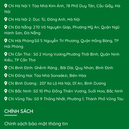
CN Hà Nội 1: Tòa Nhà Kim Ánh, 78 Phố Duy Tân, Cầu Giấy, Hà
Nội
CN Hà Nội 2: Dục Tú, Đông Anh, Hà Nội
CN Đà Nẵng: 270 Võ Nguyên Giáp, Phường Mỹ An, Quận Ngũ
Hành Sơn, Đà Nẵng
CN Hải Phòng:Số 5 Nguyễn Tri Phương, Quận Hồng Bàng, TP
Hải Phòng
CN Cần Thơ : Số 2 Hùng Vương,Phường Thới Bình, Quận Ninh
Kiều, TP Cần Thơ
CN Bình Định: Ghềnh Ráng , Bãi Dài, Quy Nhơn, Bình Định
CN Đồng Nai: Tòa Nhà Sonadezi, Biên Hòa
CN Bình Dương : 207 Xa Lộ Hà Nội, Dĩ An, Bình Dương
CN Bắc Ninh :Số 10 Phù Đổng Thiên Vương, Suối Hoa, Bắc Ninh
CN Vũng Tàu :Số 9 Thống Nhất, Phường 1, Thành Phố Vũng Tàu
CHÍNH SÁCH
Chính sách bảo mật thông tin