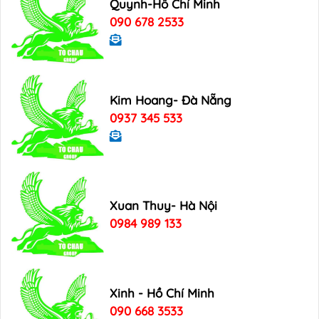
Quynh-Hồ Chí Minh
090 678 2533
Kim Hoang- Đà Nẵng
0937 345 533
Xuan Thuy- Hà Nội
0984 989 133
Xinh - Hồ Chí Minh
090 668 3533