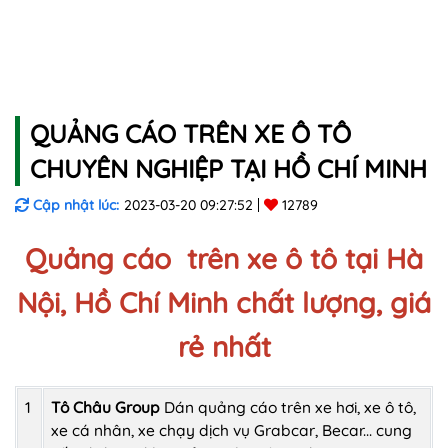
QUẢNG CÁO TRÊN XE Ô TÔ
CHUYÊN NGHIỆP TẠI HỒ CHÍ MINH
Cập nhật lúc:
2023-03-20 09:27:52
12789
Quảng cáo trên xe ô tô tại Hà
Nội, Hồ Chí Minh chất lượng, giá
rẻ nhất
1
Tô Châu Group
Dán quảng cáo trên xe hơi, xe ô tô,
xe cá nhân, xe chạy dịch vụ Grabcar, Becar... cung