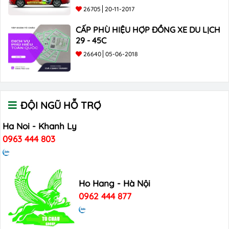
26705
20-11-2017
CẤP PHÙ HIỆU HỢP ĐỒNG XE DU LỊCH
29 - 45C
26640
05-06-2018
ĐỘI NGŨ HỖ TRỢ
Ha Noi - Khanh Ly
0963 444 803
Ho Hang - Hà Nội
0962 444 877