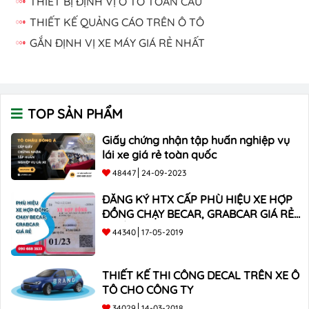
THIẾT BỊ ĐỊNH VỊ Ô TÔ TOÀN CẦU
THIẾT KẾ QUẢNG CÁO TRÊN Ô TÔ
GẮN ĐỊNH VỊ XE MÁY GIÁ RẺ NHẤT
TOP SẢN PHẨM
Giấy chứng nhận tập huấn nghiệp vụ
lái xe giá rẻ toàn quốc
48447
24-09-2023
ĐĂNG KÝ HTX CẤP PHÙ HIỆU XE HỢP
ĐỒNG CHẠY BECAR, GRABCAR GIÁ RẺ
NHẤT
44340
17-05-2019
THIẾT KẾ THI CÔNG DECAL TRÊN XE Ô
TÔ CHO CÔNG TY
34029
14-03-2018