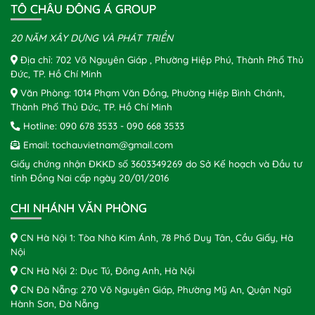
TÔ CHÂU ĐÔNG Á GROUP
20 NĂM XÂY DỰNG VÀ PHÁT TRIỂN
Địa chỉ: 702 Võ Nguyên Giáp , Phường Hiệp Phú, Thành Phố Thủ
Đức, TP. Hồ Chí Minh
Văn Phòng: 1014 Phạm Văn Đồng, Phường Hiệp Bình Chánh,
Thành Phố Thủ Đức, TP. Hồ Chí Minh
Hotline:
090 678 3533
-
090 668 3533
Email:
tochauvietnam@gmail.com
Giấy chứng nhận ĐKKD số 3603349269 do Sở Kế hoạch và Đầu tư
tỉnh Đồng Nai cấp ngày 20/01/2016
CHI NHÁNH VĂN PHÒNG
CN Hà Nội 1: Tòa Nhà Kim Ánh, 78 Phố Duy Tân, Cầu Giấy, Hà
Nội
CN Hà Nội 2: Dục Tú, Đông Anh, Hà Nội
CN Đà Nẵng: 270 Võ Nguyên Giáp, Phường Mỹ An, Quận Ngũ
Hành Sơn, Đà Nẵng