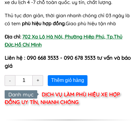
xe du lịch 4 -7 chỗ toàn quốc. uy tín, chất lượng.
Thủ tục đơn giản, thời gian nhanh chóng chỉ 03 ngày là
có tem
phù hiệu hợp đồng
.Giao phù hiệu tận nhà
Địa chỉ:
702 Xa Lộ Hà Nội, Phường Hiệp Phú, Tp.Thủ
Đức,Hồ Chí Minh
Liên hệ : 090 668 3533 - 090 678 3533 tư vấn và báo
giá
Thêm giỏ hàng
Danh mục
DỊCH VỤ LÀM PHÙ HIỆU XE HỢP
ĐỒNG UY TÍN, NHANH CHÓNG