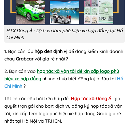
HTX Đông Á - Dịch vụ làm phù hiệu xe hợp đồng tại Hồ
Chí Minh
1. Bạn cần lắp
hộp đen định vị
để đăng kiểm kinh doanh
chạy
Grabcar
với giá rẻ nhất?
2. Bạn cần vào
hợp tác xã vận tải để xin cấp logo phù
hiệu xe hợp đồng
nhưng chưa biết đăng ký ở đâu tại
Hồ
Chí Minh
?
Tất cả các câu hỏi trên hãy để
Hợp tác xã Đông Á
giải
quyết trọn gói cho bạn: dịch vụ đăng ký hợp tác xã vận
tải, xin cấp tem logo phù hiệu xe hợp đồng Grab giá rẻ
nhất tại Hà Nội và TP.HCM.