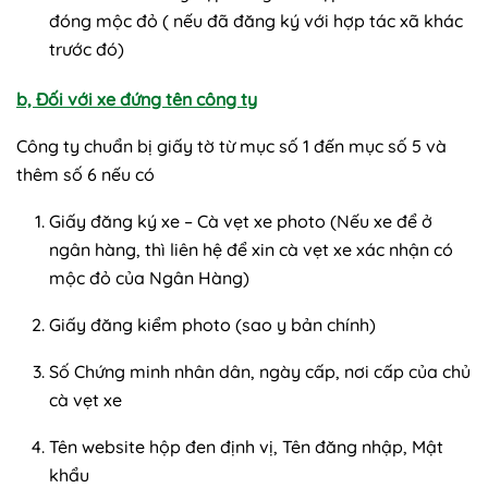
đóng mộc đỏ ( nếu đã đăng ký với hợp tác xã khác
trước đó)
b, Đối với xe đứng tên công ty
Công ty chuẩn bị giấy tờ từ mục số 1 đến mục số 5 và
thêm số 6 nếu có
Giấy đăng ký xe – Cà vẹt xe photo (Nếu xe để ở
ngân hàng, thì liên hệ để xin cà vẹt xe xác nhận có
mộc đỏ của Ngân Hàng)
Giấy đăng kiểm photo (sao y bản chính)
Số Chứng minh nhân dân, ngày cấp, nơi cấp của chủ
cà vẹt xe
Tên website hộp đen định vị, Tên đăng nhập, Mật
khẩu