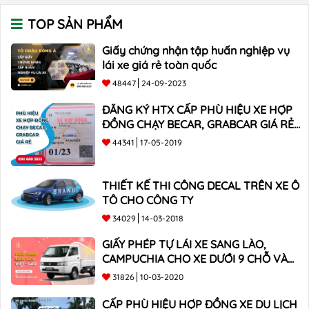
TOP SẢN PHẨM
Giấy chứng nhận tập huấn nghiệp vụ
lái xe giá rẻ toàn quốc
48447
24-09-2023
ĐĂNG KÝ HTX CẤP PHÙ HIỆU XE HỢP
ĐỒNG CHẠY BECAR, GRABCAR GIÁ RẺ
NHẤT
44341
17-05-2019
THIẾT KẾ THI CÔNG DECAL TRÊN XE Ô
TÔ CHO CÔNG TY
34029
14-03-2018
GIẤY PHÉP TỰ LÁI XE SANG LÀO,
CAMPUCHIA CHO XE DƯỚI 9 CHỖ VÀ
XE BÁN TẢI
31826
10-03-2020
CẤP PHÙ HIỆU HỢP ĐỒNG XE DU LỊCH