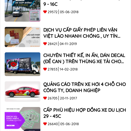
9 - 16C
29572
05-06-2018
DỊCH VỤ CẤP GIẤY PHÉP LIÊN VẬN
VIỆT LÀO NHANH CHÓNG , UY TÍN
TOÀN QUỐC
28421
04-11-2019
CHUYÊN THIẾT KẾ, IN ẤN, DÁN DECAL
(ĐỀ CAN ) TRÊN THÙNG XE TẢI CHO
CÔNG TY
27853
14-02-2018
QUẢNG CÁO TRÊN XE HƠI 4 CHỖ CHO
CÔNG TY, DOANH NGHIỆP
26705
20-11-2017
CẤP PHÙ HIỆU HỢP ĐỒNG XE DU LỊCH
29 - 45C
26640
05-06-2018