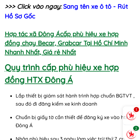
>>> Click vào ngay:
Sang tên xe ô tô - Rút
Hồ Sơ Gốc
Hợp tác xã Đông Ácấp phù hiệu xe hợp
đồng chạy Becar, Grabcar Tại Hồ Chí Minh
Nhanh Nhất, Giá rẻ Nhất
Quy trình cấp phù hiệu xe hợp
đồng HTX Đông Á
Lắp thiết bị giám sát hành trình hợp chuẩn BGTVT ,
sau đó đi đăng kiểm xe kinh doanh
1
Chuẩn bị giấy tờ cần thiết để đăng ký xe vào htx
Đông Á
2
Nhận phù hiệu sau 3 ngày làm việc trừ thứ 7, cn