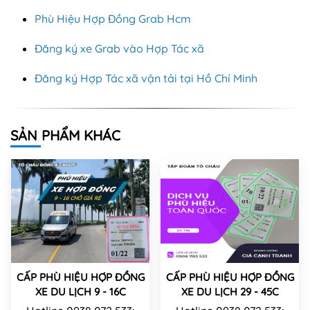
Phù Hiệu Hợp Đồng Grab Hcm
Đăng ký xe Grab vào Hợp Tác xã
Đăng ký Hợp Tác xã vận tải tại Hồ Chí Minh
SẢN PHẨM KHÁC
CẤP PHÙ HIỆU HỢP ĐỒNG
CẤP PHÙ HIỆU HỢP ĐỒNG
XE DU LỊCH 9 - 16C
XE DU LỊCH 29 - 45C