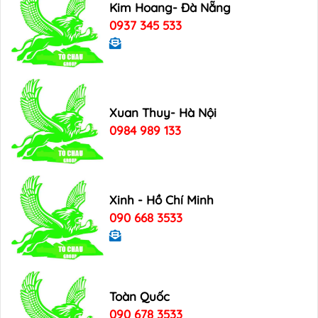
Kim Hoang- Đà Nẵng
0937 345 533
Xuan Thuy- Hà Nội
0984 989 133
Xinh - Hồ Chí Minh
090 668 3533
Toàn Quốc
090 678 3533