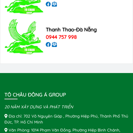
Thanh Thao-Đà Nẵng
0944 757 998
TÔ CHÂU ĐÔNG Á GROUP
20 NĂM XÂY DỰNG VÀ PHÁT TRIỂN
Địa chỉ: 702 Võ Nguyên Giáp , Phường Hiệp Phú, Thành Phố Thủ
Đức, TP. Hồ Chí Minh
Văn Phòng: 1014 Phạm Văn Đồng, Phường Hiệp Bình Chánh,