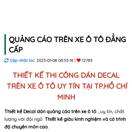
QUẢNG CÁO TRÊN XE Ô TÔ ĐẲNG
CẤP
Cập nhật lúc:
2023-01-08 00:55:18
12789
THIẾT KẾ THI CÔNG DÁN DECAL
TRÊN XE Ô TÔ UY TÍN TẠI TP.HỒ CHÍ
MINH
Thiết kế Decal dán quảng cáo trên xe ô tô
...uy tín, chất
lượng với đội ngũ
Thiết kế giàu kinh nghiệm và có trình
độ chuyên môn cao
.