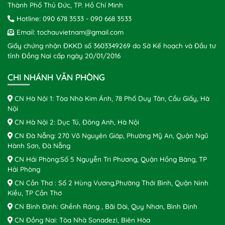
Thành Phố Thủ Đức, TP. Hồ Chí Minh
Hotline:
090 678 3533
-
090 668 3533
Email:
tochauvietnam@gmail.com
Giấy chứng nhận ĐKKD số 3603349269 do Sở Kế hoạch và Đầu tư
tỉnh Đồng Nai cấp ngày 20/01/2016
CHI NHÁNH VĂN PHÒNG
CN Hà Nội 1: Tòa Nhà Kim Ánh, 78 Phố Duy Tân, Cầu Giấy, Hà
Nội
CN Hà Nội 2: Dục Tú, Đông Anh, Hà Nội
CN Đà Nẵng: 270 Võ Nguyên Giáp, Phường Mỹ An, Quận Ngũ
Hành Sơn, Đà Nẵng
CN Hải Phòng:Số 5 Nguyễn Tri Phương, Quận Hồng Bàng, TP
Hải Phòng
CN Cần Thơ : Số 2 Hùng Vương,Phường Thới Bình, Quận Ninh
Kiều, TP Cần Thơ
CN Bình Định: Ghềnh Ráng , Bãi Dài, Quy Nhơn, Bình Định
CN Đồng Nai: Tòa Nhà Sonadezi, Biên Hòa