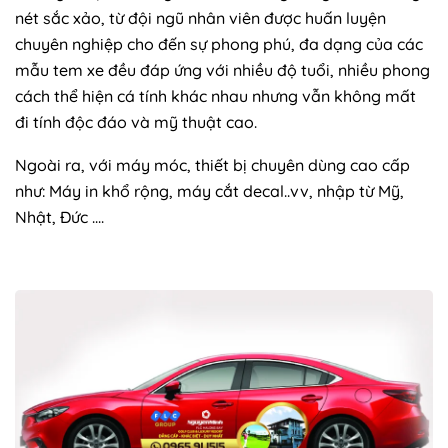
nét sắc xảo, từ đội ngũ nhân viên được huấn luyện
chuyên nghiệp cho đến sự phong phú, đa dạng của các
mẫu tem xe đều đáp ứng với nhiều độ tuổi, nhiều phong
cách thể hiện cá tính khác nhau nhưng vẫn không mất
đi tính độc đáo và mỹ thuật cao.
Ngoài ra, với máy móc, thiết bị chuyên dùng cao cấp
như: Máy in khổ rộng, máy cắt decal..vv, nhập từ Mỹ,
Nhật, Đức ....