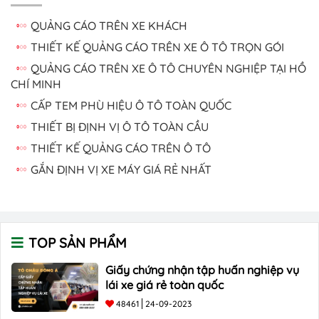
QUẢNG CÁO TRÊN XE KHÁCH
THIẾT KẾ QUẢNG CÁO TRÊN XE Ô TÔ TRỌN GÓI
QUẢNG CÁO TRÊN XE Ô TÔ CHUYÊN NGHIỆP TẠI HỒ
CHÍ MINH
CẤP TEM PHÙ HIỆU Ô TÔ TOÀN QUỐC
THIẾT BỊ ĐỊNH VỊ Ô TÔ TOÀN CẦU
THIẾT KẾ QUẢNG CÁO TRÊN Ô TÔ
GẮN ĐỊNH VỊ XE MÁY GIÁ RẺ NHẤT
TOP SẢN PHẨM
Giấy chứng nhận tập huấn nghiệp vụ
lái xe giá rẻ toàn quốc
48461
24-09-2023