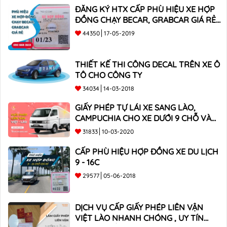
ĐĂNG KÝ HTX CẤP PHÙ HIỆU XE HỢP
ĐỒNG CHẠY BECAR, GRABCAR GIÁ RẺ
NHẤT
44350
17-05-2019
THIẾT KẾ THI CÔNG DECAL TRÊN XE Ô
TÔ CHO CÔNG TY
34034
14-03-2018
GIẤY PHÉP TỰ LÁI XE SANG LÀO,
CAMPUCHIA CHO XE DƯỚI 9 CHỖ VÀ
XE BÁN TẢI
31833
10-03-2020
CẤP PHÙ HIỆU HỢP ĐỒNG XE DU LỊCH
9 - 16C
29577
05-06-2018
DỊCH VỤ CẤP GIẤY PHÉP LIÊN VẬN
VIỆT LÀO NHANH CHÓNG , UY TÍN