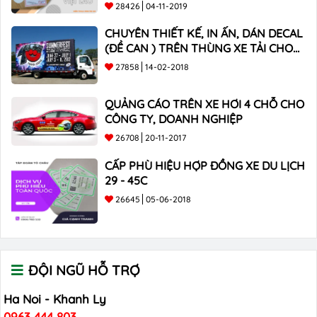
TOÀN QUỐC
28426
04-11-2019
CHUYÊN THIẾT KẾ, IN ẤN, DÁN DECAL
(ĐỀ CAN ) TRÊN THÙNG XE TẢI CHO
CÔNG TY
27858
14-02-2018
QUẢNG CÁO TRÊN XE HƠI 4 CHỖ CHO
CÔNG TY, DOANH NGHIỆP
26708
20-11-2017
CẤP PHÙ HIỆU HỢP ĐỒNG XE DU LỊCH
29 - 45C
26645
05-06-2018
ĐỘI NGŨ HỖ TRỢ
Ha Noi - Khanh Ly
0963 444 803