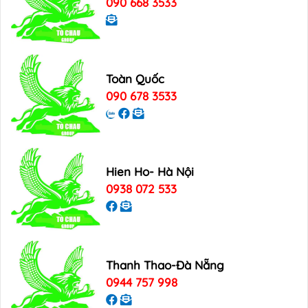
090 668 3533
Toàn Quốc
090 678 3533
Hien Ho- Hà Nội
0938 072 533
Thanh Thao-Đà Nẵng
0944 757 998