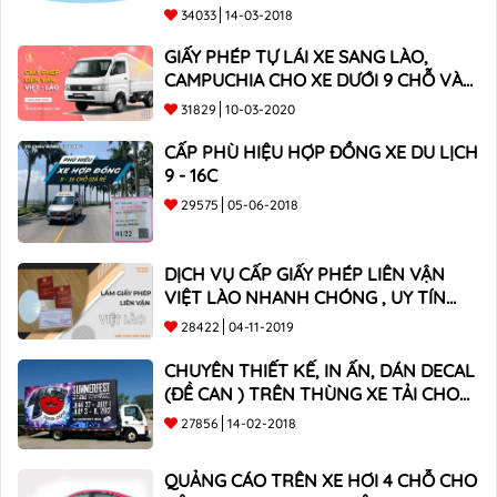
34033
14-03-2018
GIẤY PHÉP TỰ LÁI XE SANG LÀO,
CAMPUCHIA CHO XE DƯỚI 9 CHỖ VÀ
XE BÁN TẢI
31829
10-03-2020
CẤP PHÙ HIỆU HỢP ĐỒNG XE DU LỊCH
9 - 16C
29575
05-06-2018
DỊCH VỤ CẤP GIẤY PHÉP LIÊN VẬN
VIỆT LÀO NHANH CHÓNG , UY TÍN
TOÀN QUỐC
28422
04-11-2019
CHUYÊN THIẾT KẾ, IN ẤN, DÁN DECAL
(ĐỀ CAN ) TRÊN THÙNG XE TẢI CHO
CÔNG TY
27856
14-02-2018
QUẢNG CÁO TRÊN XE HƠI 4 CHỖ CHO