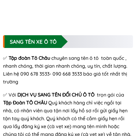
SANG TÊN XE Ô TÔ
✅
Tập đoàn Tô Châu
chuyên sang tên ô tô toàn quốc ,
nhanh chóng, thời gian nhanh chóng, uy tín, chất lượng.
Liên hệ 090 678 3533- 090 668 3533 báo giá tốt nhất thị
trường
✅ Với
DỊCH VỤ SANG TÊN ĐỔI CHỦ Ô TÔ
trọn gói của
Tập Đoàn TÔ CHÂU
Quý khách hàng chỉ việc ngồi tại
nhà, có nhân viên qua tận nơi lấy hồ sơ rồi gửi giấy hẹn
tận tay quý khách. Quý khách có thể cầm giấy hẹn rồi
qua lấy đăng ký xe (cà vẹt xe) mang tên mình hoặc
chúng tôi có thể mang đăng ký xe (cà vẹt xe) về tận nhà.