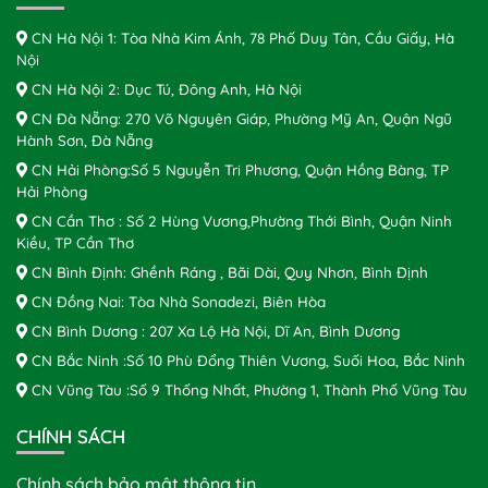
CN Hà Nội 1: Tòa Nhà Kim Ánh, 78 Phố Duy Tân, Cầu Giấy, Hà
Nội
CN Hà Nội 2: Dục Tú, Đông Anh, Hà Nội
CN Đà Nẵng: 270 Võ Nguyên Giáp, Phường Mỹ An, Quận Ngũ
Hành Sơn, Đà Nẵng
CN Hải Phòng:Số 5 Nguyễn Tri Phương, Quận Hồng Bàng, TP
Hải Phòng
CN Cần Thơ : Số 2 Hùng Vương,Phường Thới Bình, Quận Ninh
Kiều, TP Cần Thơ
CN Bình Định: Ghềnh Ráng , Bãi Dài, Quy Nhơn, Bình Định
CN Đồng Nai: Tòa Nhà Sonadezi, Biên Hòa
CN Bình Dương : 207 Xa Lộ Hà Nội, Dĩ An, Bình Dương
CN Bắc Ninh :Số 10 Phù Đổng Thiên Vương, Suối Hoa, Bắc Ninh
CN Vũng Tàu :Số 9 Thống Nhất, Phường 1, Thành Phố Vũng Tàu
CHÍNH SÁCH
Chính sách bảo mật thông tin