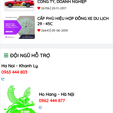
CÔNG TY, DOANH NGHIỆP
26706
20-11-2017
CẤP PHÙ HIỆU HỢP ĐỒNG XE DU LỊCH
29 - 45C
26643
05-06-2018
ĐỘI NGŨ HỖ TRỢ
Ha Noi - Khanh Ly
0963 444 803
Ho Hang - Hà Nội
0962 444 877