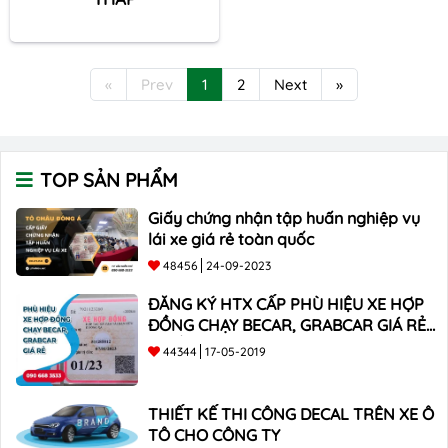
«
Prev
1
2
Next
»
TOP SẢN PHẨM
Giấy chứng nhận tập huấn nghiệp vụ
lái xe giá rẻ toàn quốc
48456
24-09-2023
ĐĂNG KÝ HTX CẤP PHÙ HIỆU XE HỢP
ĐỒNG CHẠY BECAR, GRABCAR GIÁ RẺ
NHẤT
44344
17-05-2019
THIẾT KẾ THI CÔNG DECAL TRÊN XE Ô
TÔ CHO CÔNG TY