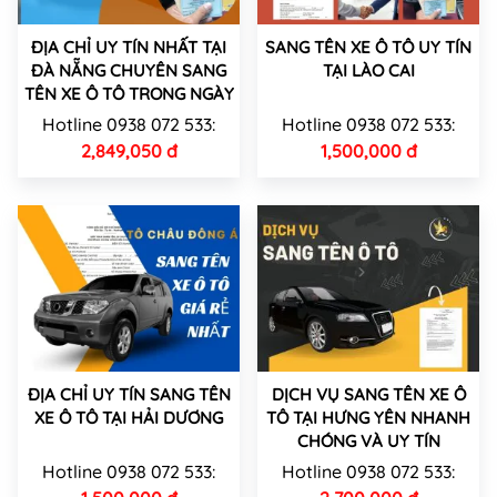
ĐỊA CHỈ UY TÍN NHẤT TẠI
SANG TÊN XE Ô TÔ UY TÍN
ĐÀ NẴNG CHUYÊN SANG
TẠI LÀO CAI
TÊN XE Ô TÔ TRONG NGÀY
Hotline 0938 072 533:
Hotline 0938 072 533:
2,849,050 đ
1,500,000 đ
ĐỊA CHỈ UY TÍN SANG TÊN
DỊCH VỤ SANG TÊN XE Ô
XE Ô TÔ TẠI HẢI DƯƠNG
TÔ TẠI HƯNG YÊN NHANH
CHÓNG VÀ UY TÍN
Hotline 0938 072 533:
Hotline 0938 072 533: