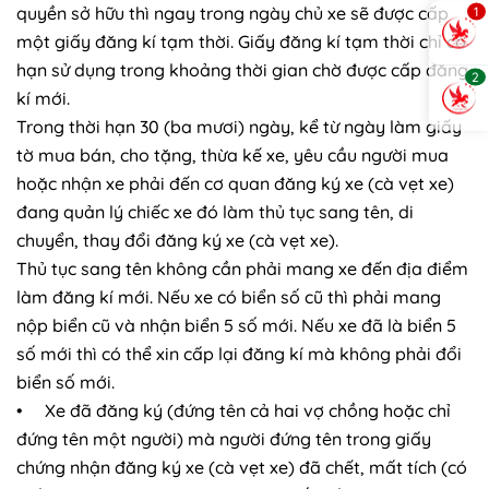
quyền sở hữu thì ngay trong ngày chủ xe sẽ được cấp
1
một giấy đăng kí tạm thời. Giấy đăng kí tạm thời chỉ có
hạn sử dụng trong khoảng thời gian chờ được cấp đăng
2
kí mới.
Trong thời hạn 30 (ba mươi) ngày, kể từ ngày làm giấy
tờ mua bán, cho tặng, thừa kế xe, yêu cầu người mua
hoặc nhận xe phải đến cơ quan đăng ký xe (cà vẹt xe)
đang quản lý chiếc xe đó làm thủ tục sang tên, di
chuyển, thay đổi đăng ký xe (cà vẹt xe).
Thủ tục sang tên không cần phải mang xe đến địa điểm
làm đăng kí mới. Nếu xe có biển số cũ thì phải mang
nộp biển cũ và nhận biển 5 số mới. Nếu xe đã là biển 5
số mới thì có thể xin cấp lại đăng kí mà không phải đổi
biển số mới.
• Xe đã đăng ký (đứng tên cả hai vợ chồng hoặc chỉ
đứng tên một người) mà người đứng tên trong giấy
chứng nhận đăng ký xe (cà vẹt xe) đã chết, mất tích (có