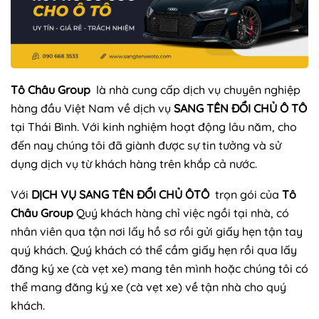
Tô Châu Group
là nhà cung cấp dịch vụ chuyên nghiệp
hàng đầu Việt Nam về dịch vụ
SANG TÊN ĐỔI CHỦ Ô TÔ
tại Thái Bình. Với kinh nghiệm hoạt động lâu năm, cho
đến nay chúng tôi đã giành được sự tin tưởng và sử
dụng dịch vụ từ khách hàng trên khắp cả nước.
Với
DỊCH VỤ SANG TÊN ĐỔI CHỦ ÔTÔ
trọn gói của
Tô
Châu Group
Quý khách hàng chỉ việc ngồi tại nhà, có
nhân viên qua tận nơi lấy hồ sơ rồi gửi giấy hẹn tận tay
quý khách. Quý khách có thể cầm giấy hẹn rồi qua lấy
đăng ký xe (cà vẹt xe) mang tên mình hoặc chúng tôi có
thể mang đăng ký xe (cà vẹt xe) về tận nhà cho quý
khách.