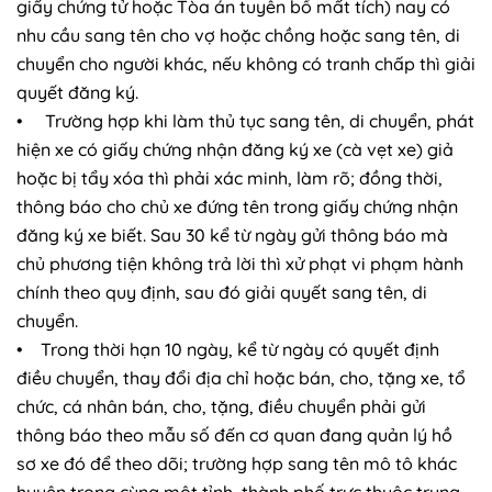
giấy chứng tử hoặc Tòa án tuyên bố mất tích) nay có
nhu cầu sang tên cho vợ hoặc chồng hoặc sang tên, di
chuyển cho người khác, nếu không có tranh chấp thì giải
quyết đăng ký.
• Trường hợp khi làm thủ tục sang tên, di chuyển, phát
hiện xe có giấy chứng nhận đăng ký xe (cà vẹt xe) giả
hoặc bị tẩy xóa thì phải xác minh, làm rõ; đồng thời,
thông báo cho chủ xe đứng tên trong giấy chứng nhận
đăng ký xe biết. Sau 30 kể từ ngày gửi thông báo mà
chủ phương tiện không trả lời thì xử phạt vi phạm hành
chính theo quy định, sau đó giải quyết sang tên, di
chuyển.
• Trong thời hạn 10 ngày, kể từ ngày có quyết định
điều chuyển, thay đổi địa chỉ hoặc bán, cho, tặng xe, tổ
chức, cá nhân bán, cho, tặng, điều chuyển phải gửi
thông báo theo mẫu số đến cơ quan đang quản lý hồ
sơ xe đó để theo dõi; trường hợp sang tên mô tô khác