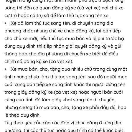
huyện trong cùng một tỉnh, thành phố trực thuộc trung
ương thì đến cơ quan đăng ký xe (cà vẹt xe) nơi chủ xe
cư trú hoặc có trụ sở để làm thủ tục sang tên xe.
• Xe đã làm thủ tục sang tên, di chuyển sang địa
phương khác nhưng chủ xe chưa đăng ký, lại bán tiếp
cho chủ xe mới, nếu thủ tục mua bán và lệ phí trước bạ
đúng quy định thì tiếp nhận giải quyết đăng ký và gửi
thông báo cho địa phương di chuyển xe biết để điều
chỉnh sổ đăng ký xe (cà vẹt xe).
• Xe mua bán, cho, tặng qua nhiều chủ trong cùng một
tỉnh nhưng chưa làm thủ tục sang tên, sau đó người mua
cuối cùng bán tiếp xe sang tỉnh khác thì người đứng tên
trong giấy đăng ký xe (cà vẹt xe) hoặc người bán cuối
cùng của tỉnh đó làm giấy khai sang tên di chuyển;
nhưng chứng từ mua bán, cho, tặng xe phải đầy đủ, hợp
lệ theo quy định.
Tùy theo yêu cầu của các đơn vị chức năng ở từng địa
phương, thì các thủ tục hoặc quy trình có thể khác biệt