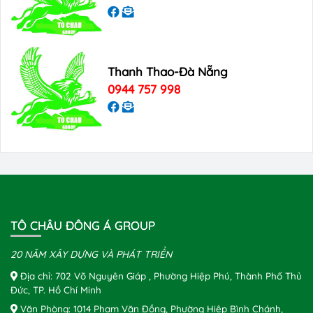
Thanh Thao-Đà Nẵng
0944 757 998
TÔ CHÂU ĐÔNG Á GROUP
20 NĂM XÂY DỰNG VÀ PHÁT TRIỂN
Địa chỉ: 702 Võ Nguyên Giáp , Phường Hiệp Phú, Thành Phố Thủ
Đức, TP. Hồ Chí Minh
Văn Phòng: 1014 Phạm Văn Đồng, Phường Hiệp Bình Chánh,