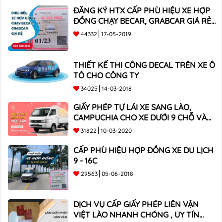
ĐĂNG KÝ HTX CẤP PHÙ HIỆU XE HỢP
ĐỒNG CHẠY BECAR, GRABCAR GIÁ RẺ
NHẤT
44332
17-05-2019
THIẾT KẾ THI CÔNG DECAL TRÊN XE Ô
TÔ CHO CÔNG TY
34025
14-03-2018
GIẤY PHÉP TỰ LÁI XE SANG LÀO,
CAMPUCHIA CHO XE DƯỚI 9 CHỖ VÀ
XE BÁN TẢI
31822
10-03-2020
CẤP PHÙ HIỆU HỢP ĐỒNG XE DU LỊCH
9 - 16C
29563
05-06-2018
DỊCH VỤ CẤP GIẤY PHÉP LIÊN VẬN
VIỆT LÀO NHANH CHÓNG , UY TÍN