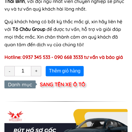
Thái Bình
, với đội ngũ nhất viên chuyên nghiệp sẽ phục
vụ và tư vấn quý khách hài lòng nhất.
Quý khách hàng có bất kỳ thắc mắc gì, xin hãy liên hệ
với
Tô Châu Group
để được tư vấn, hỗ trợ và giải đáp
mọi thắc mắc. Xin chân thành cảm ơn quý khách đã
quan tâm đến dịch vụ của chúng tôi!
Hotline: 0937 345 533 - 090 668 3533 tư vấn và báo giá
Thêm giỏ hàng
Danh mục
SANG TÊN XE Ô TÔ