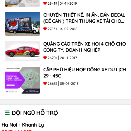
TOÀN QUỐC
28419
04-11-2019
CHUYÊN THIẾT KẾ, IN ẤN, DÁN DECAL
(ĐỀ CAN ) TRÊN THÙNG XE TẢI CHO
CÔNG TY
27851
14-02-2018
QUẢNG CÁO TRÊN XE HƠI 4 CHỖ CHO
CÔNG TY, DOANH NGHIỆP
26704
20-11-2017
CẤP PHÙ HIỆU HỢP ĐỒNG XE DU LỊCH
29 - 45C
26635
05-06-2018
ĐỘI NGŨ HỖ TRỢ
Ha Noi - Khanh Ly