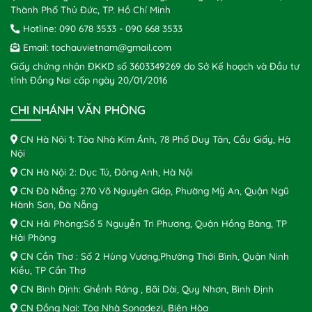
Thành Phố Thủ Đức, TP. Hồ Chí Minh
Hotline:
090 678 3533
-
090 668 3533
Email:
tochauvietnam@gmail.com
Giấy chứng nhận ĐKKD số 3603349269 do Sở Kế hoạch và Đầu tư
tỉnh Đồng Nai cấp ngày 20/01/2016
CHI NHÁNH VĂN PHÒNG
CN Hà Nội 1: Tòa Nhà Kim Ánh, 78 Phố Duy Tân, Cầu Giấy, Hà
Nội
CN Hà Nội 2: Dục Tú, Đông Anh, Hà Nội
CN Đà Nẵng: 270 Võ Nguyên Giáp, Phường Mỹ An, Quận Ngũ
Hành Sơn, Đà Nẵng
CN Hải Phòng:Số 5 Nguyễn Tri Phương, Quận Hồng Bàng, TP
Hải Phòng
CN Cần Thơ : Số 2 Hùng Vương,Phường Thới Bình, Quận Ninh
Kiều, TP Cần Thơ
CN Bình Định: Ghềnh Ráng , Bãi Dài, Quy Nhơn, Bình Định
CN Đồng Nai: Tòa Nhà Sonadezi, Biên Hòa