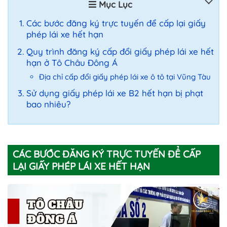
Mục Lục
Các bước đăng ký trực tuyến để cấp lại giấy
phép lái xe hết hạn
Quy trình đăng ký cấp đổi giấy phép lái xe hết
hạn ở Tô Châu Đông Á
Địa chỉ cấp đổi giấy phép lái xe ô tô tại Vũng Tàu
Sử dụng giấy phép lái xe B2 hết hạn bị phạt
bao nhiêu?
CÁC BƯỚC ĐĂNG KÝ TRỰC TUYẾN ĐỂ CẤP
LẠI GIẤY PHÉP LÁI XE HẾT HẠN