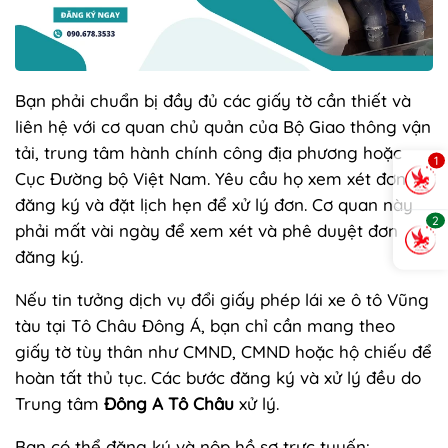
Bạn phải chuẩn bị đầy đủ các giấy tờ cần thiết và
liên hệ với cơ quan chủ quản của Bộ Giao thông vận
tải, trung tâm hành chính công địa phương hoặc
1
Cục Đường bộ Việt Nam. Yêu cầu họ xem xét đơn
đăng ký và đặt lịch hẹn để xử lý đơn. Cơ quan này
2
phải mất vài ngày để xem xét và phê duyệt đơn
đăng ký.
Nếu tin tưởng dịch vụ đổi giấy phép lái xe ô tô Vũng
tàu tại Tô Châu Đông Á, bạn chỉ cần mang theo
giấy tờ tùy thân như CMND, CMND hoặc hộ chiếu để
hoàn tất thủ tục. Các bước đăng ký và xử lý đều do
Trung tâm
Đông A Tô Châu
xử lý.
Bạn có thể đăng ký và nộp hồ sơ trực tuyến: