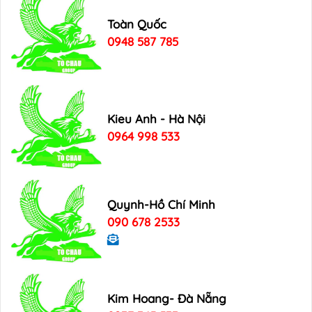
Toàn Quốc
0948 587 785
Kieu Anh - Hà Nội
0964 998 533
Quynh-Hồ Chí Minh
090 678 2533
Kim Hoang- Đà Nẵng