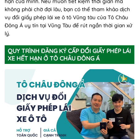
hạn của mình. Nếu muốn tiết kiệm thời gian mà
không phải chờ đợi lâu, bạn có thể tham khảo dịch
vụ đổi giấy phép lái xe ô tô Vũng tàu của Tô Châu
Đông Á uy tín tại Vũng Tàu để rút ngắn thời gian xử
lý.
QUY TRÌNH ĐĂNG KÝ CẤP ĐỔI GIẤY PHÉP LÁI
XE HẾT HẠN Ở TÔ CHÂU ĐÔNG Á