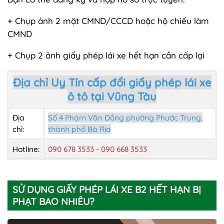
+ Chụp ảnh 2 mặt CMND/CCCD hoặc hộ chiếu làm
CMND
+ Chụp 2 ảnh giấy phép lái xe hết hạn cần cấp lại
Địa chỉ Uy Tín cấp đổi giấy phép lái xe
ô tô tại Vũng Tàu
Địa
Số 4 Phạm Văn Đồng phường Phước Trung,
chỉ:
thành phố Bà Rịa
Hotline:
090 678 3533 - 090 668 3533
SỬ DỤNG GIẤY PHÉP LÁI XE B2 HẾT HẠN BỊ
PHẠT BAO NHIÊU?