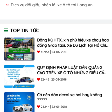
Dịch vụ đổi giấy phép lái xe ô tô tại Long An
TOP TIN TỨC
Đăng ký HTX, xin phù hiệu xe chạy hợp
đồng Grab taxi, Xe Du Lịch Tại Hồ Chí
Minh Giá Rẻ
40954
24-06-2018
QUY ĐỊNH PHÁP LUẬT DÁN QUẢNG
CÁO TRÊN XE Ô TÔ NHỮNG ĐIỀU CẦN
BIẾT mới nhất 2018 ???
32445
23-03-2018
Có nên dán decal xe hơi hay không
?????
28244
22-01-2018