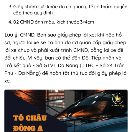
Giấy khám sức khỏe do cơ quan y tế có thẩm quyền
cấp theo quy định
02 CMND ảnh màu, kích thước 3×4cm
Lưu ý:
CMND, Bản sao giấy phép lái xe; khi nộp hồ
sơ, người lái xe sẽ có ảnh do cơ quan cấp giấy phép
lái xe chụp và phải xuất trình CMND, bằng lái xe để
đối chiếu. Vì vậy, bạn có thể đến Đội Tiếp nhận và
Trả kết quả - Sở GTVT Đà Nẵng (TTHC - Số 24 Trần
Phú - Đà Nẵng) để hoàn tất thủ tục đổi giấy phép lái
xe.