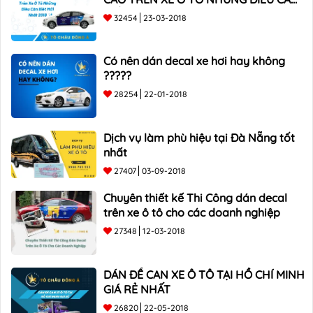
BIẾT mới nhất 2018 ???
32454
23-03-2018
Có nên dán decal xe hơi hay không
?????
28254
22-01-2018
Dịch vụ làm phù hiệu tại Đà Nẵng tốt
nhất
27407
03-09-2018
Chuyên thiết kế Thi Công dán decal
trên xe ô tô cho các doanh nghiệp
27348
12-03-2018
DÁN ĐỀ CAN XE Ô TÔ TẠI HỒ CHÍ MINH
GIÁ RẺ NHẤT
26820
22-05-2018