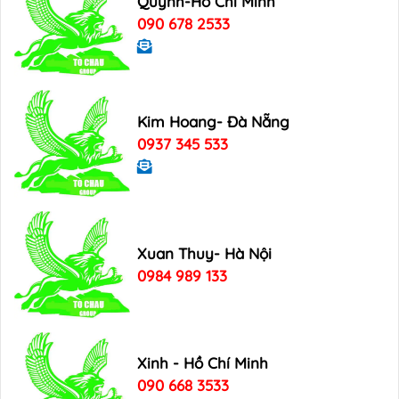
Quynh-Hồ Chí Minh
090 678 2533
Kim Hoang- Đà Nẵng
0937 345 533
Xuan Thuy- Hà Nội
0984 989 133
Xinh - Hồ Chí Minh
090 668 3533