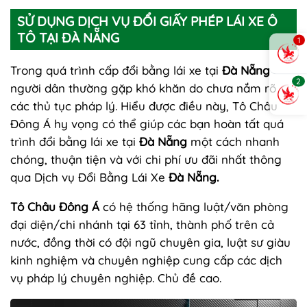
SỬ DỤNG DỊCH VỤ ĐỔI GIẤY PHÉP LÁI XE Ô
TÔ TẠI ĐÀ NẴNG
1
Trong quá trình cấp đổi bằng lái xe tại
Đà Nẵng
2
người dân thường gặp khó khăn do chưa nắm rõ
các thủ tục pháp lý. Hiểu được điều này, Tô Châu
Đông Á hy vọng có thể giúp các bạn hoàn tất quá
trình đổi bằng lái xe tại
Đà Nẵng
một cách nhanh
chóng, thuận tiện và với chi phí ưu đãi nhất thông
qua Dịch vụ Đổi Bằng Lái Xe
Đà Nẵng.
Tô Châu Đông Á
có hệ thống hãng luật/văn phòng
đại diện/chi nhánh tại 63 tỉnh, thành phố trên cả
nước, đồng thời có đội ngũ chuyên gia, luật sư giàu
kinh nghiệm và chuyên nghiệp cung cấp các dịch
vụ pháp lý chuyên nghiệp. Chủ đề cao.