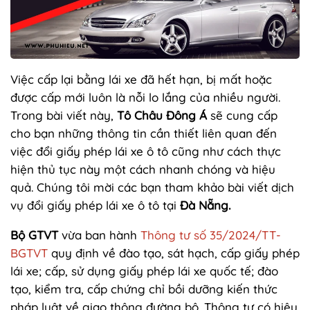
Việc cấp lại bằng lái xe đã hết hạn, bị mất hoặc
được cấp mới luôn là nỗi lo lắng của nhiều người.
Trong bài viết này,
Tô Châu Đông Á
sẽ cung cấp
cho bạn những thông tin cần thiết liên quan đến
việc đổi giấy phép lái xe ô tô cũng như cách thực
hiện thủ tục này một cách nhanh chóng và hiệu
quả. Chúng tôi mời các bạn tham khảo bài viết dịch
vụ đổi giấy phép lái xe ô tô tại
Đà Nẵng.
Bộ GTVT
vừa ban hành
Thông tư số 35/2024/TT-
BGTVT
quy định về đào tạo, sát hạch, cấp giấy phép
lái xe; cấp, sử dụng giấy phép lái xe quốc tế; đào
tạo, kiểm tra, cấp chứng chỉ bồi dưỡng kiến thức
pháp luật về giao thông đường bộ. Thông tư có hiệu