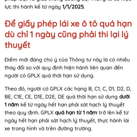
lực thi hành kế từ ngày
1/1/2025.
Để giấy phép lái xe ô tô quá hạn
dù chỉ 1 ngày cũng phải thi lại lý
thuyết
Điểm mới đáng chú ý của Thông tư này là có nhiều
thay đổi so với quy định hiện hành liên quan đến
người có GPLX quá thời hạn sử dụng.
Theo đó, người có GPLX các hạng B, C1, C, D1, D2, D,
BE, C1E, CE, D1E, D2E, DE quá thời hạn sử dụng
dưới
1 năm
kể từ ngày hết hạn phải sát hạch lý thuyết
theo quy định. GPLX
quá hạn từ 1 năm
trở lên kể từ
ngày hết hạn phải sát hạch lý thuyết, thực hành lái
xe trong hình và trên đường trường.