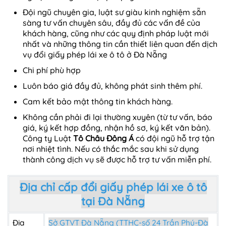
Đội ngũ chuyên gia, luật sư giàu kinh nghiệm sẵn
sàng tư vấn chuyên sâu, đầy đủ các vấn đề của
khách hàng, cũng như các quy định pháp luật mới
nhất và những thông tin cần thiết liên quan đến dịch
vụ đổi giấy phép lái xe ô tô ở Đà Nẵng
Chi phí phù hợp
Luôn báo giá đầy đủ, không phát sinh thêm phí.
Cam kết bảo mật thông tin khách hàng.
Không cần phải đi lại thường xuyên (từ tư vấn, báo
giá, ký kết hợp đồng, nhận hồ sơ, ký kết văn bản).
Công ty Luật
Tô Châu Đông Á
có đội ngũ hỗ trợ tận
nơi nhiệt tình. Nếu có thắc mắc sau khi sử dụng
thành công dịch vụ sẽ được hỗ trợ tư vấn miễn phí.
Địa chỉ cấp đổi giấy phép lái xe ô tô
tại Đà Nẵng
Địa
Sở GTVT Đà Nẵng (TTHC-số 24 Trần Phú-Đà