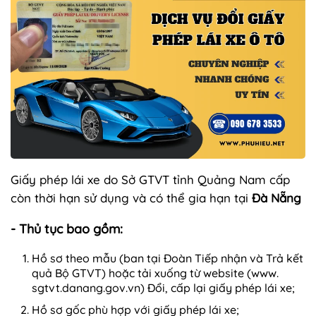
Giấy phép lái xe do Sở GTVT tỉnh Quảng Nam cấp
còn thời hạn sử dụng và có thể gia hạn tại
Đà Nẵng
- Thủ tục bao gồm:
Hồ sơ theo mẫu (ban tại Đoàn Tiếp nhận và Trả kết
quả Bộ GTVT) hoặc tải xuống từ website (www.
sgtvt.danang.gov.vn) Đổi, cấp lại giấy phép lái xe;
Hồ sơ gốc phù hợp với giấy phép lái xe;