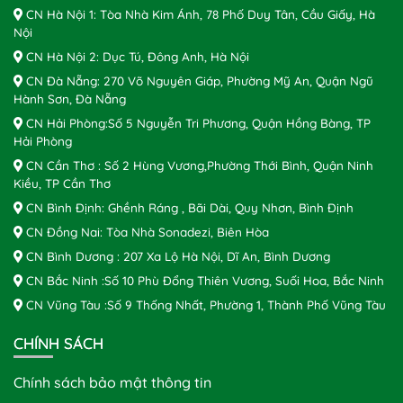
CN Hà Nội 1: Tòa Nhà Kim Ánh, 78 Phố Duy Tân, Cầu Giấy, Hà
Nội
CN Hà Nội 2: Dục Tú, Đông Anh, Hà Nội
CN Đà Nẵng: 270 Võ Nguyên Giáp, Phường Mỹ An, Quận Ngũ
Hành Sơn, Đà Nẵng
CN Hải Phòng:Số 5 Nguyễn Tri Phương, Quận Hồng Bàng, TP
Hải Phòng
CN Cần Thơ : Số 2 Hùng Vương,Phường Thới Bình, Quận Ninh
Kiều, TP Cần Thơ
CN Bình Định: Ghềnh Ráng , Bãi Dài, Quy Nhơn, Bình Định
CN Đồng Nai: Tòa Nhà Sonadezi, Biên Hòa
CN Bình Dương : 207 Xa Lộ Hà Nội, Dĩ An, Bình Dương
CN Bắc Ninh :Số 10 Phù Đổng Thiên Vương, Suối Hoa, Bắc Ninh
CN Vũng Tàu :Số 9 Thống Nhất, Phường 1, Thành Phố Vũng Tàu
CHÍNH SÁCH
Chính sách bảo mật thông tin