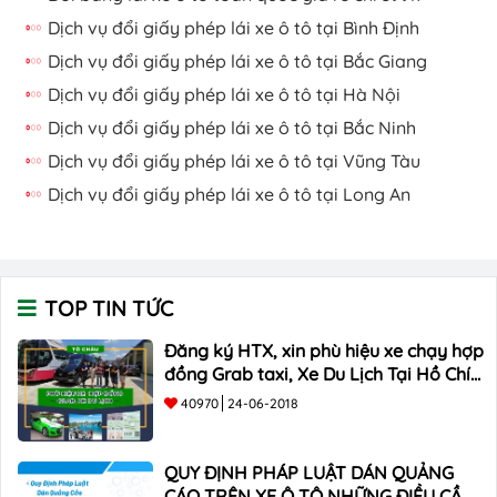
Dịch vụ đổi giấy phép lái xe ô tô tại Bình Định
Dịch vụ đổi giấy phép lái xe ô tô tại Bắc Giang
Dịch vụ đổi giấy phép lái xe ô tô tại Hà Nội
Dịch vụ đổi giấy phép lái xe ô tô tại Bắc Ninh
Dịch vụ đổi giấy phép lái xe ô tô tại Vũng Tàu
Dịch vụ đổi giấy phép lái xe ô tô tại Long An
TOP TIN TỨC
Đăng ký HTX, xin phù hiệu xe chạy hợp
đồng Grab taxi, Xe Du Lịch Tại Hồ Chí
Minh Giá Rẻ
40970
24-06-2018
QUY ĐỊNH PHÁP LUẬT DÁN QUẢNG
CÁO TRÊN XE Ô TÔ NHỮNG ĐIỀU CẦN