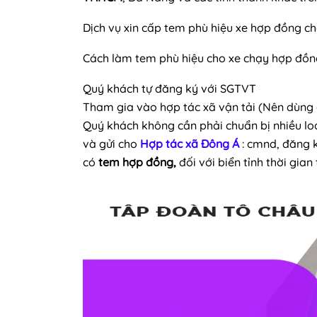
Dịch vụ xin cấp tem phù hiệu xe hợp đồng
ch
Cách
làm tem phù hiệu cho xe chạy hợp đồng
Quý khách tự đăng ký với SGTVT
Tham gia vào hợp tác xã vận tải (Nên dùng 
Quý khách không cần phải chuẩn bị nhiều loại
và gửi cho
Hợp tác xã Đông Á
: cmnd, đăng k
có
tem hợp đồng,
đối với biển tỉnh thời gian