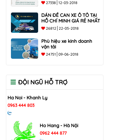
các doanh nghiệp
27338
12-03-2018
DÁN ĐỀ CAN XE Ô TÔ TẠI
HỒ CHÍ MINH GIÁ RẺ NHẤT
26812
22-05-2018
Phù hiệu xe kinh doanh
vận tải
24751
09-06-2018
ĐỘI NGŨ HỖ TRỢ
Ha Noi - Khanh Ly
0963 444 803
Ho Hang - Hà Nội
0962 444 877