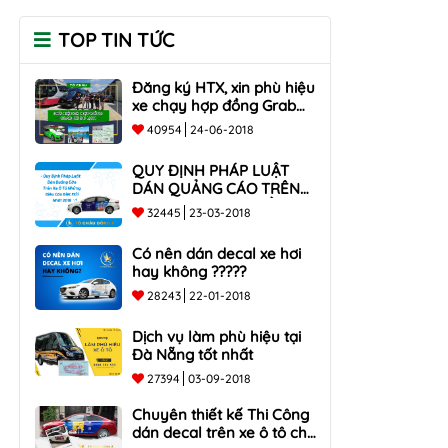
TOP TIN TỨC
Đăng ký HTX, xin phù hiệu
xe chạy hợp đồng Grab
taxi, Xe Du Lịch Tại Hồ Chí
40954
24-06-2018
Minh Giá Rẻ
QUY ĐỊNH PHÁP LUẬT
DÁN QUẢNG CÁO TRÊN
XE Ô TÔ NHỮNG ĐIỀU
32445
23-03-2018
CẦN BIẾT mới nhất 2018
???
Có nên dán decal xe hơi
hay không ?????
28243
22-01-2018
Dịch vụ làm phù hiệu tại
Đà Nẵng tốt nhất
27394
03-09-2018
Chuyên thiết kế Thi Công
dán decal trên xe ô tô cho