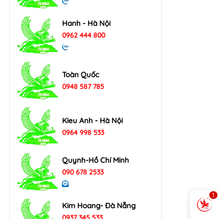
Hanh - Hà Nội
0962 444 800
Toàn Quốc
0948 587 785
Kieu Anh - Hà Nội
0964 998 533
Quynh-Hồ Chí Minh
090 678 2533
1
Kim Hoang- Đà Nẵng
0937 345 533