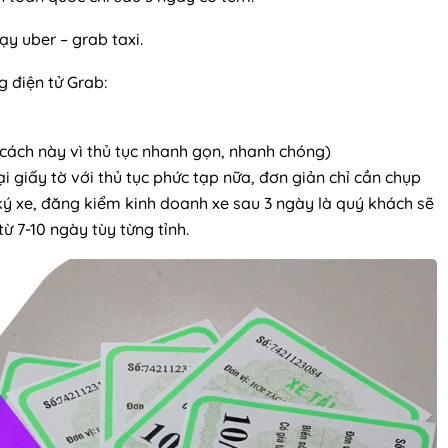
ạy uber – grab taxi.
 điện tử Grab:
cách này vì thủ tục nhanh gọn, nhanh chóng)
 giấy tờ với thủ tục phức tạp nữa, đơn giản chỉ cần chụp
ý xe, đăng kiểm kinh doanh xe sau 3 ngày là quý khách sẽ
 từ 7-10 ngày tùy từng tỉnh.