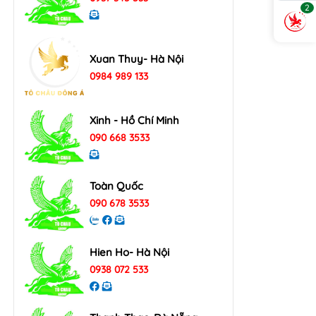
2
Xuan Thuy- Hà Nội
0984 989 133
Xinh - Hồ Chí Minh
090 668 3533
Toàn Quốc
090 678 3533
Hien Ho- Hà Nội
0938 072 533