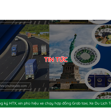
TIN TỨC
g ký HTX, xin phù hiệu xe chạy hợp đồng Grab taxi, Xe Du Lịch T