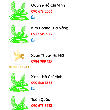
Quynh-Hồ Chí Minh
090 678 2533
Kim Hoang- Đà Nẵng
0937 345 533
Xuan Thuy- Hà Nội
0984 989 133
Xinh - Hồ Chí Minh
090 668 3533
Toàn Quốc
090 678 3533