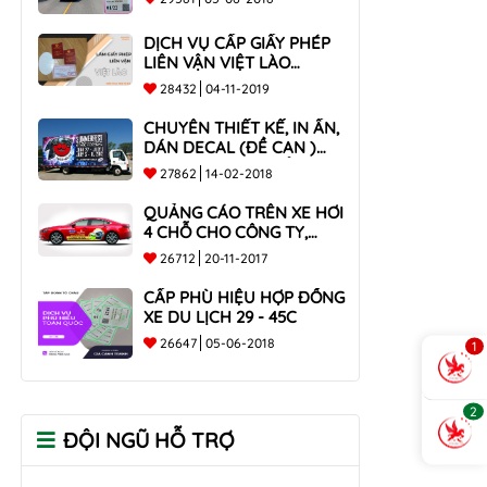
DỊCH VỤ CẤP GIẤY PHÉP
LIÊN VẬN VIỆT LÀO
NHANH CHÓNG , UY TÍN
28432
04-11-2019
TOÀN QUỐC
CHUYÊN THIẾT KẾ, IN ẤN,
DÁN DECAL (ĐỀ CAN )
TRÊN THÙNG XE TẢI CHO
27862
14-02-2018
CÔNG TY
QUẢNG CÁO TRÊN XE HƠI
4 CHỖ CHO CÔNG TY,
DOANH NGHIỆP
26712
20-11-2017
CẤP PHÙ HIỆU HỢP ĐỒNG
XE DU LỊCH 29 - 45C
26647
05-06-2018
1
2
ĐỘI NGŨ HỖ TRỢ