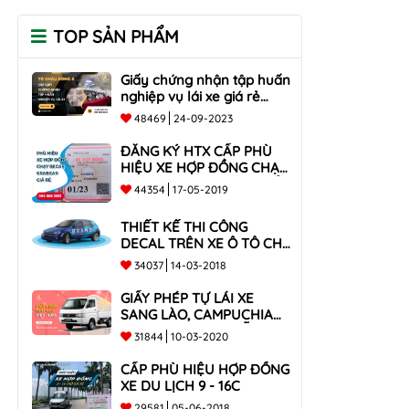
TOP SẢN PHẨM
Giấy chứng nhận tập huấn
nghiệp vụ lái xe giá rẻ
toàn quốc
48469
24-09-2023
ĐĂNG KÝ HTX CẤP PHÙ
HIỆU XE HỢP ĐỒNG CHẠY
BECAR, GRABCAR GIÁ RẺ
44354
17-05-2019
NHẤT
THIẾT KẾ THI CÔNG
DECAL TRÊN XE Ô TÔ CHO
CÔNG TY
34037
14-03-2018
GIẤY PHÉP TỰ LÁI XE
SANG LÀO, CAMPUCHIA
CHO XE DƯỚI 9 CHỖ VÀ
31844
10-03-2020
XE BÁN TẢI
CẤP PHÙ HIỆU HỢP ĐỒNG
XE DU LỊCH 9 - 16C
29581
05-06-2018