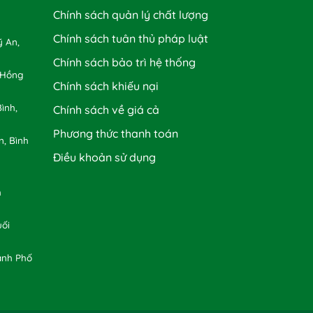
Chính sách quản lý chất lượng
Chính sách tuân thủ pháp luật
 An,
Chính sách bảo trì hệ thống
 Hồng
Chính sách khiếu nại
ình,
Chính sách về giá cả
Phương thức thanh toán
n, Bình
Điều khoản sử dụng
h
uối
ành Phố