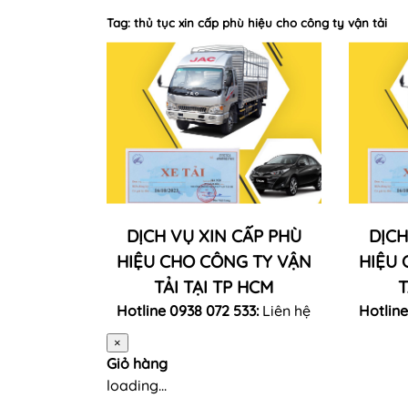
Tag: thủ tục xin cấp phù hiệu cho công ty vận tải
DỊCH VỤ XIN CẤP PHÙ
DỊCH
HIỆU CHO CÔNG TY VẬN
HIỆU 
TẢI TẠI TP HCM
T
Hotline 0938 072 533:
Liên hệ
Hotline
×
Giỏ hàng
loading...