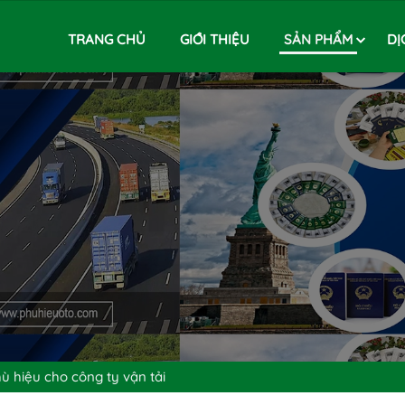
TRANG CHỦ
GIỚI THIỆU
SẢN PHẨM
DỊ
hù hiệu cho công ty vận tải