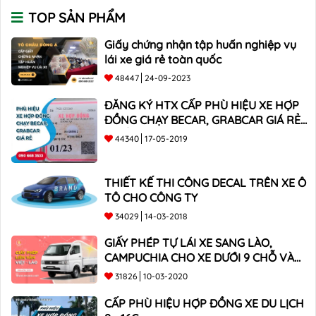
TOP SẢN PHẨM
Giấy chứng nhận tập huấn nghiệp vụ
lái xe giá rẻ toàn quốc
48447
24-09-2023
ĐĂNG KÝ HTX CẤP PHÙ HIỆU XE HỢP
ĐỒNG CHẠY BECAR, GRABCAR GIÁ RẺ
NHẤT
44340
17-05-2019
THIẾT KẾ THI CÔNG DECAL TRÊN XE Ô
TÔ CHO CÔNG TY
34029
14-03-2018
GIẤY PHÉP TỰ LÁI XE SANG LÀO,
CAMPUCHIA CHO XE DƯỚI 9 CHỖ VÀ
XE BÁN TẢI
31826
10-03-2020
CẤP PHÙ HIỆU HỢP ĐỒNG XE DU LỊCH