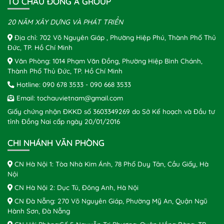
TÔ CHÂU ĐÔNG Á GROUP
20 NĂM XÂY DỰNG VÀ PHÁT TRIỂN
Địa chỉ: 702 Võ Nguyên Giáp , Phường Hiệp Phú, Thành Phố Thủ
Đức, TP. Hồ Chí Minh
Văn Phòng: 1014 Phạm Văn Đồng, Phường Hiệp Bình Chánh,
Thành Phố Thủ Đức, TP. Hồ Chí Minh
Hotline:
090 678 3533
-
090 668 3533
Email:
tochauvietnam@gmail.com
Giấy chứng nhận ĐKKD số 3603349269 do Sở Kế hoạch và Đầu tư
tỉnh Đồng Nai cấp ngày 20/01/2016
CHI NHÁNH VĂN PHÒNG
CN Hà Nội 1: Tòa Nhà Kim Ánh, 78 Phố Duy Tân, Cầu Giấy, Hà
Nội
CN Hà Nội 2: Dục Tú, Đông Anh, Hà Nội
CN Đà Nẵng: 270 Võ Nguyên Giáp, Phường Mỹ An, Quận Ngũ
Hành Sơn, Đà Nẵng