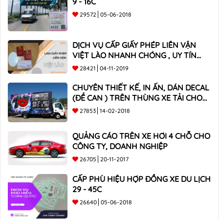
9 - 16C
29572
05-06-2018
DỊCH VỤ CẤP GIẤY PHÉP LIÊN VẬN
VIỆT LÀO NHANH CHÓNG , UY TÍN
TOÀN QUỐC
28421
04-11-2019
CHUYÊN THIẾT KẾ, IN ẤN, DÁN DECAL
(ĐỀ CAN ) TRÊN THÙNG XE TẢI CHO
CÔNG TY
27853
14-02-2018
QUẢNG CÁO TRÊN XE HƠI 4 CHỖ CHO
CÔNG TY, DOANH NGHIỆP
26705
20-11-2017
CẤP PHÙ HIỆU HỢP ĐỒNG XE DU LỊCH
29 - 45C
26640
05-06-2018