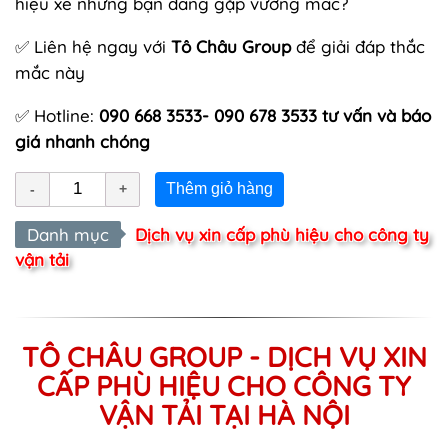
hiệu xe nhưng bạn đang gặp vướng mắc?
✅ Liên hệ ngay với
Tô Châu Group
để giải đáp thắc
mắc này
✅ Hotline:
090 668 3533- 090 678 3533 tư vấn và báo
giá nhanh chóng
Thêm giỏ hàng
Danh mục
Dịch vụ xin cấp phù hiệu cho công ty
vận tải
TÔ CHÂU GROUP - DỊCH VỤ XIN
CẤP PHÙ HIỆU CHO CÔNG TY
VẬN TẢI TẠI HÀ NỘI