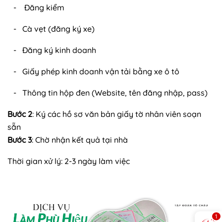
- Đăng kiểm
- Cà vẹt (đăng ký xe)
- Đăng ký kinh doanh
- Giấy phép kinh doanh vận tải bằng xe ô tô
- Thông tin hộp đen (Website, tên đăng nhập, pass)
Bước 2
: Ký các hồ sơ văn bản giấy tờ nhân viên soạn
sẵn
Bước 3
: Chờ nhận kết quả tại nhà
Thời gian xử lý: 2-3 ngày làm việc
1