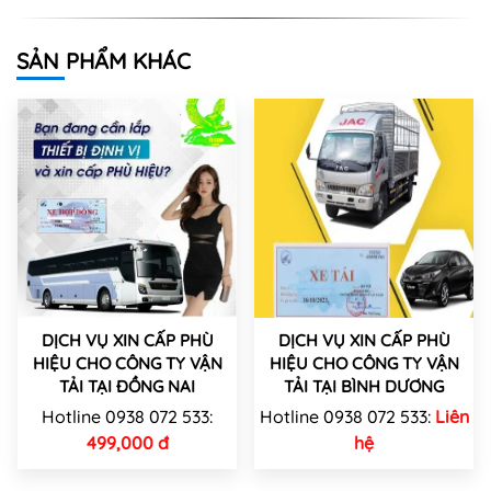
SẢN PHẨM KHÁC
DỊCH VỤ XIN CẤP PHÙ
DỊCH VỤ XIN CẤP PHÙ
HIỆU CHO CÔNG TY VẬN
HIỆU CHO CÔNG TY VẬN
TẢI TẠI ĐỒNG NAI
TẢI TẠI BÌNH DƯƠNG
Hotline 0938 072 533:
Hotline 0938 072 533:
Liên
499,000 đ
hệ