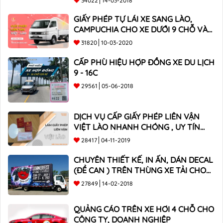
34022
14-03-2018
GIẤY PHÉP TỰ LÁI XE SANG LÀO,
CAMPUCHIA CHO XE DƯỚI 9 CHỖ VÀ
XE BÁN TẢI
31820
10-03-2020
CẤP PHÙ HIỆU HỢP ĐỒNG XE DU LỊCH
9 - 16C
29561
05-06-2018
DỊCH VỤ CẤP GIẤY PHÉP LIÊN VẬN
VIỆT LÀO NHANH CHÓNG , UY TÍN
TOÀN QUỐC
28417
04-11-2019
CHUYÊN THIẾT KẾ, IN ẤN, DÁN DECAL
(ĐỀ CAN ) TRÊN THÙNG XE TẢI CHO
CÔNG TY
27849
14-02-2018
QUẢNG CÁO TRÊN XE HƠI 4 CHỖ CHO
CÔNG TY, DOANH NGHIỆP