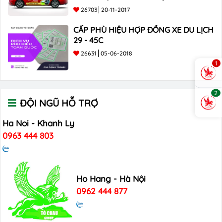
26703
20-11-2017
CẤP PHÙ HIỆU HỢP ĐỒNG XE DU LỊCH
29 - 45C
26631
05-06-2018
1
2
ĐỘI NGŨ HỖ TRỢ
Ha Noi - Khanh Ly
0963 444 803
Ho Hang - Hà Nội
0962 444 877