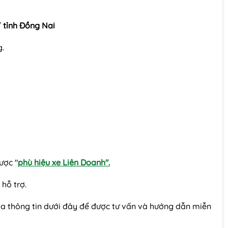
 tỉnh Đồng Nai
g.
được
"
phù hiệu xe Liên Doanh".
hỗ trợ.
qua thông tin dưới đây để được tư vấn và hướng dẫn miễn