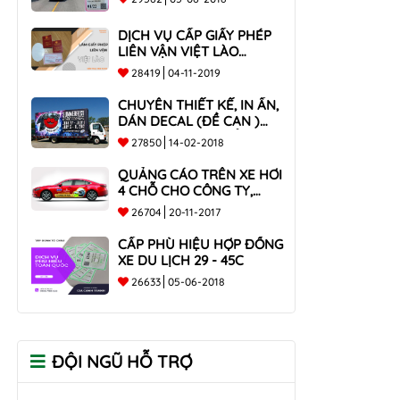
DỊCH VỤ CẤP GIẤY PHÉP
LIÊN VẬN VIỆT LÀO
NHANH CHÓNG , UY TÍN
28419
04-11-2019
TOÀN QUỐC
CHUYÊN THIẾT KẾ, IN ẤN,
DÁN DECAL (ĐỀ CAN )
TRÊN THÙNG XE TẢI CHO
27850
14-02-2018
CÔNG TY
QUẢNG CÁO TRÊN XE HƠI
4 CHỖ CHO CÔNG TY,
DOANH NGHIỆP
26704
20-11-2017
CẤP PHÙ HIỆU HỢP ĐỒNG
XE DU LỊCH 29 - 45C
26633
05-06-2018
ĐỘI NGŨ HỖ TRỢ