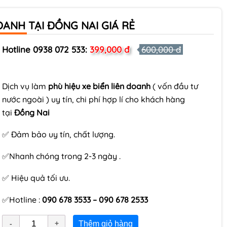
OANH TẠI ĐỒNG NAI GIÁ RẺ
Hotline 0938 072 533:
399,000 đ
600,000 đ
Dịch vụ làm
phù hiệu xe biển liên doanh
( vốn đầu tư
nước ngoài ) uy tín, chi phí hợp lí cho khách hàng
tại
Đồng Nai
✅ Đảm bảo uy tín, chất lượng.
✅Nhanh chóng trong 2-3 ngày .
✅ Hiệu quả tối ưu.
✅Hotline :
090 678 3533 – 090 678 2533
Thêm giỏ hàng