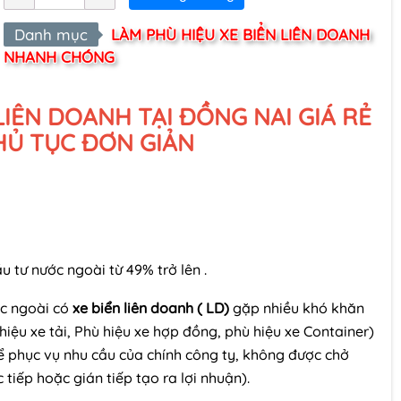
Danh mục
LÀM PHÙ HIỆU XE BIỂN LIÊN DOANH
NHANH CHÓNG
LIÊN DOANH TẠI ĐỒNG NAI GIÁ RẺ
HỦ TỤC ĐƠN GIẢN
 tư nước ngoài từ 49% trở lên .
ớc ngoài có
xe biển liên doanh ( LD)
gặp nhiều khó khăn
 hiệu xe tải, Phù hiệu xe hợp đồng, phù hiệu xe Container)
hể phục vụ nhu cầu của chính công ty, không được chở
tiếp hoặc gián tiếp tạo ra lợi nhuận).