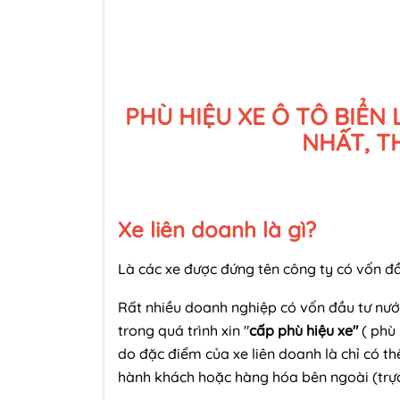
PHÙ HIỆU XE Ô TÔ BIỂN 
NHẤT, T
Xe liên doanh là gì?
Là các xe được đứng tên công ty có vốn đầu
Rất nhiều doanh nghiệp có vốn đầu tư nư
trong quá trình xin "
cấp phù hiệu xe"
( phù
do đặc điểm của xe liên doanh là chỉ có t
hành khách hoặc hàng hóa bên ngoài (trực 