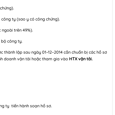
 chứng).
 công ty (sao y có công chứng).
 ngoài trên 49%).
 bộ công ty.
c thành lập sau ngày 01–12–2014 cần chuẩn bị các hồ sơ
inh doanh vận tải hoặc tham gia vào
HTX vận tải.
ng ty tiến hành soạn hồ sơ.