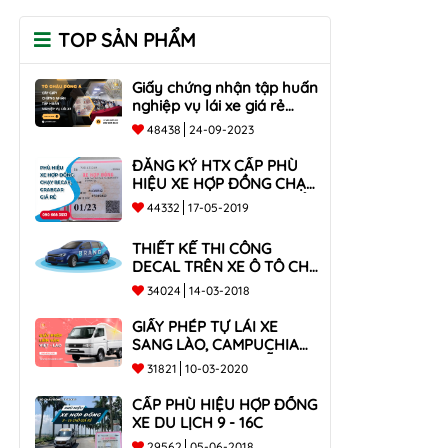
TOP SẢN PHẨM
Giấy chứng nhận tập huấn
nghiệp vụ lái xe giá rẻ
toàn quốc
48438
24-09-2023
ĐĂNG KÝ HTX CẤP PHÙ
HIỆU XE HỢP ĐỒNG CHẠY
BECAR, GRABCAR GIÁ RẺ
44332
17-05-2019
NHẤT
THIẾT KẾ THI CÔNG
DECAL TRÊN XE Ô TÔ CHO
CÔNG TY
34024
14-03-2018
GIẤY PHÉP TỰ LÁI XE
SANG LÀO, CAMPUCHIA
CHO XE DƯỚI 9 CHỖ VÀ
31821
10-03-2020
XE BÁN TẢI
CẤP PHÙ HIỆU HỢP ĐỒNG
XE DU LỊCH 9 - 16C
29562
05-06-2018