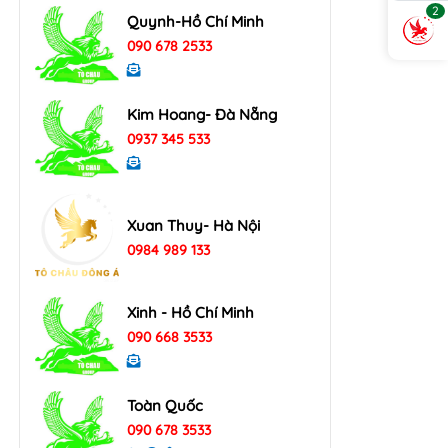
2
Quynh-Hồ Chí Minh
090 678 2533
Kim Hoang- Đà Nẵng
0937 345 533
Xuan Thuy- Hà Nội
0984 989 133
Xinh - Hồ Chí Minh
090 668 3533
Toàn Quốc
090 678 3533