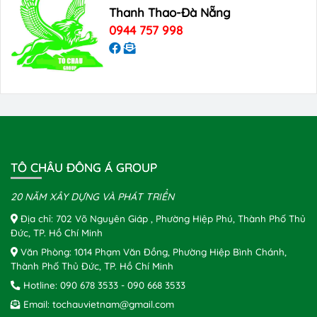
Thanh Thao-Đà Nẵng
0944 757 998
TÔ CHÂU ĐÔNG Á GROUP
20 NĂM XÂY DỰNG VÀ PHÁT TRIỂN
Địa chỉ: 702 Võ Nguyên Giáp , Phường Hiệp Phú, Thành Phố Thủ
Đức, TP. Hồ Chí Minh
Văn Phòng: 1014 Phạm Văn Đồng, Phường Hiệp Bình Chánh,
Thành Phố Thủ Đức, TP. Hồ Chí Minh
Hotline:
090 678 3533
-
090 668 3533
Email:
tochauvietnam@gmail.com