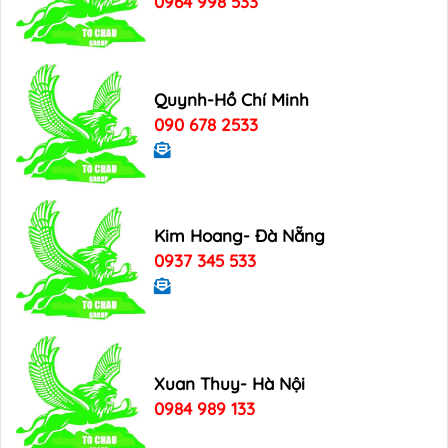
0964 998 533
Quynh-Hồ Chí Minh
090 678 2533
Kim Hoang- Đà Nẵng
0937 345 533
Xuan Thuy- Hà Nội
0984 989 133