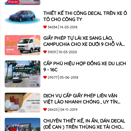
THIẾT KẾ THI CÔNG DECAL TRÊN XE Ô
TÔ CHO CÔNG TY
34034
14-03-2018
GIẤY PHÉP TỰ LÁI XE SANG LÀO,
CAMPUCHIA CHO XE DƯỚI 9 CHỖ VÀ
XE BÁN TẢI
31831
10-03-2020
CẤP PHÙ HIỆU HỢP ĐỒNG XE DU LỊCH
9 - 16C
29577
05-06-2018
DỊCH VỤ CẤP GIẤY PHÉP LIÊN VẬN
VIỆT LÀO NHANH CHÓNG , UY TÍN
TOÀN QUỐC
28425
04-11-2019
CHUYÊN THIẾT KẾ, IN ẤN, DÁN DECAL
(ĐỀ CAN ) TRÊN THÙNG XE TẢI CHO