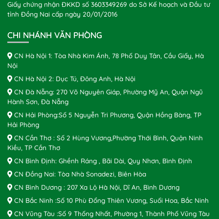
Giấy chứng nhận ĐKKD số 3603349269 do Sở Kế hoạch và Đầu tư
tỉnh Đồng Nai cấp ngày 20/01/2016
CHI NHÁNH VĂN PHÒNG
CN Hà Nội 1: Tòa Nhà Kim Ánh, 78 Phố Duy Tân, Cầu Giấy, Hà
Nội
CN Hà Nội 2: Dục Tú, Đông Anh, Hà Nội
CN Đà Nẵng: 270 Võ Nguyên Giáp, Phường Mỹ An, Quận Ngũ
Hành Sơn, Đà Nẵng
CN Hải Phòng:Số 5 Nguyễn Tri Phương, Quận Hồng Bàng, TP
Hải Phòng
CN Cần Thơ : Số 2 Hùng Vương,Phường Thới Bình, Quận Ninh
Kiều, TP Cần Thơ
CN Bình Định: Ghềnh Ráng , Bãi Dài, Quy Nhơn, Bình Định
CN Đồng Nai: Tòa Nhà Sonadezi, Biên Hòa
CN Bình Dương : 207 Xa Lộ Hà Nội, Dĩ An, Bình Dương
CN Bắc Ninh :Số 10 Phù Đổng Thiên Vương, Suối Hoa, Bắc Ninh
CN Vũng Tàu :Số 9 Thống Nhất, Phường 1, Thành Phố Vũng Tàu