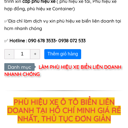
trình xin
cấp phù hiệu xe
( phù hiệu xe tải, Phù hiệu xe
hợp đồng, phù hiệu xe Container)
✅Địa chỉ làm dịch vụ xin phù hiệu xe biển liên doanh tại
hcm nhanh chóng
✅
Hotline : 090 678 3533- 0938 072 533
Thêm giỏ hàng
Danh mục
LÀM PHÙ HIỆU XE BIỂN LIÊN DOANH
NHANH CHÓNG
PHÙ HIỆU XE Ô TÔ BIỂN LIÊN
DOANH TẠI HỒ CHÍ MINH GIÁ RẺ
NHẤT, THỦ TỤC ĐƠN GIẢN