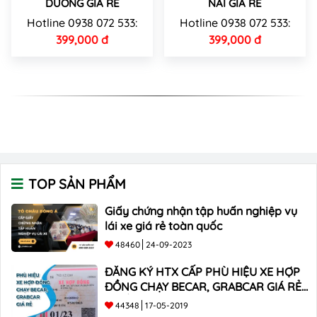
DƯƠNG GIÁ RẺ
NAI GIÁ RẺ
Hotline 0938 072 533:
Hotline 0938 072 533:
399,000 đ
399,000 đ
TOP SẢN PHẨM
Giấy chứng nhận tập huấn nghiệp vụ
lái xe giá rẻ toàn quốc
48460
24-09-2023
ĐĂNG KÝ HTX CẤP PHÙ HIỆU XE HỢP
ĐỒNG CHẠY BECAR, GRABCAR GIÁ RẺ
NHẤT
44348
17-05-2019