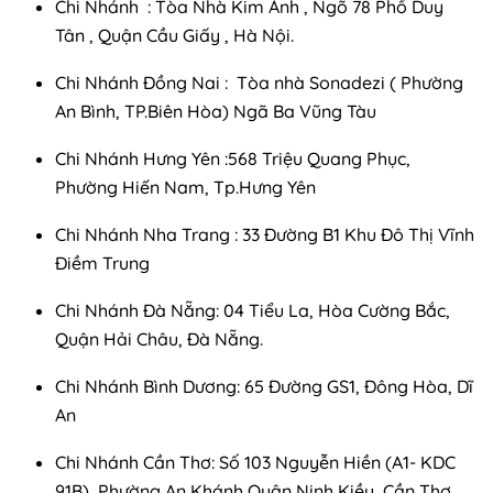
Chi Nhánh : Tòa Nhà Kim Ánh , Ngõ 78 Phố Duy
Tân , Quận Cầu Giấy , Hà Nội.
Chi Nhánh Đồng Nai : Tòa nhà Sonadezi ( Phường
An Bình, TP.Biên Hòa) Ngã Ba Vũng Tàu
Chi Nhánh Hưng Yên :568 Triệu Quang Phục,
Phường Hiến Nam, Tp.Hưng Yên
Chi Nhánh Nha Trang : 33 Đường B1 Khu Đô Thị Vĩnh
Điềm Trung
Chi Nhánh Đà Nẵng: 04 Tiểu La, Hòa Cường Bắc,
Quận Hải Châu, Đà Nẵng.
Chi Nhánh Bình Dương: 65 Đường GS1, Đông Hòa, Dĩ
An
Chi Nhánh Cần Thơ: Số 103 Nguyễn Hiền (A1- KDC
91B), Phường An Khánh Quận Ninh Kiều, Cần Thơ.