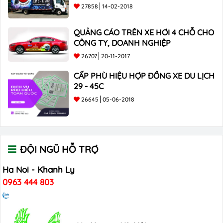
CÔNG TY
27858
14-02-2018
QUẢNG CÁO TRÊN XE HƠI 4 CHỖ CHO
CÔNG TY, DOANH NGHIỆP
26707
20-11-2017
CẤP PHÙ HIỆU HỢP ĐỒNG XE DU LỊCH
29 - 45C
26645
05-06-2018
ĐỘI NGŨ HỖ TRỢ
Ha Noi - Khanh Ly
0963 444 803