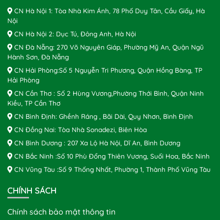
CN Hà Nội 1: Tòa Nhà Kim Ánh, 78 Phố Duy Tân, Cầu Giấy, Hà
Nội
CN Hà Nội 2: Dục Tú, Đông Anh, Hà Nội
CN Đà Nẵng: 270 Võ Nguyên Giáp, Phường Mỹ An, Quận Ngũ
Hành Sơn, Đà Nẵng
CN Hải Phòng:Số 5 Nguyễn Tri Phương, Quận Hồng Bàng, TP
Hải Phòng
CN Cần Thơ : Số 2 Hùng Vương,Phường Thới Bình, Quận Ninh
Kiều, TP Cần Thơ
CN Bình Định: Ghềnh Ráng , Bãi Dài, Quy Nhơn, Bình Định
CN Đồng Nai: Tòa Nhà Sonadezi, Biên Hòa
CN Bình Dương : 207 Xa Lộ Hà Nội, Dĩ An, Bình Dương
CN Bắc Ninh :Số 10 Phù Đổng Thiên Vương, Suối Hoa, Bắc Ninh
CN Vũng Tàu :Số 9 Thống Nhất, Phường 1, Thành Phố Vũng Tàu
CHÍNH SÁCH
Chính sách bảo mật thông tin