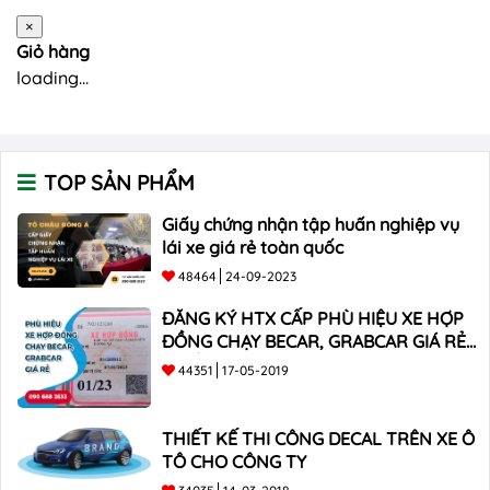
×
Giỏ hàng
loading...
TOP SẢN PHẨM
Giấy chứng nhận tập huấn nghiệp vụ
lái xe giá rẻ toàn quốc
48464
24-09-2023
ĐĂNG KÝ HTX CẤP PHÙ HIỆU XE HỢP
ĐỒNG CHẠY BECAR, GRABCAR GIÁ RẺ
NHẤT
44351
17-05-2019
THIẾT KẾ THI CÔNG DECAL TRÊN XE Ô
TÔ CHO CÔNG TY