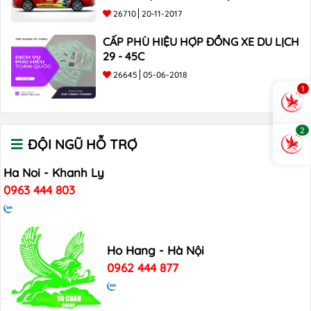
26710
20-11-2017
CẤP PHÙ HIỆU HỢP ĐỒNG XE DU LỊCH
29 - 45C
26645
05-06-2018
1
2
ĐỘI NGŨ HỖ TRỢ
Ha Noi - Khanh Ly
0963 444 803
Ho Hang - Hà Nội
0962 444 877