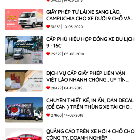
34035
14-03-2018
GIẤY PHÉP TỰ LÁI XE SANG LÀO,
CAMPUCHIA CHO XE DƯỚI 9 CHỖ VÀ
XE BÁN TẢI
31838
10-03-2020
CẤP PHÙ HIỆU HỢP ĐỒNG XE DU LỊCH
9 - 16C
29579
05-06-2018
DỊCH VỤ CẤP GIẤY PHÉP LIÊN VẬN
VIỆT LÀO NHANH CHÓNG , UY TÍN
TOÀN QUỐC
28427
04-11-2019
CHUYÊN THIẾT KẾ, IN ẤN, DÁN DECAL
(ĐỀ CAN ) TRÊN THÙNG XE TẢI CHO
CÔNG TY
27860
14-02-2018
QUẢNG CÁO TRÊN XE HƠI 4 CHỖ CHO
CÔNG TY, DOANH NGHIỆP