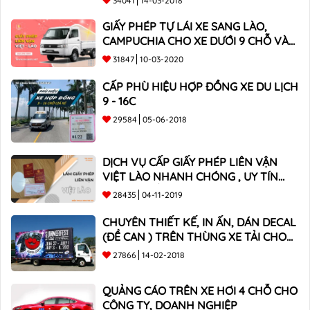
34041
14-03-2018
GIẤY PHÉP TỰ LÁI XE SANG LÀO,
CAMPUCHIA CHO XE DƯỚI 9 CHỖ VÀ
XE BÁN TẢI
31847
10-03-2020
CẤP PHÙ HIỆU HỢP ĐỒNG XE DU LỊCH
9 - 16C
29584
05-06-2018
DỊCH VỤ CẤP GIẤY PHÉP LIÊN VẬN
VIỆT LÀO NHANH CHÓNG , UY TÍN
TOÀN QUỐC
28435
04-11-2019
CHUYÊN THIẾT KẾ, IN ẤN, DÁN DECAL
(ĐỀ CAN ) TRÊN THÙNG XE TẢI CHO
CÔNG TY
27866
14-02-2018
QUẢNG CÁO TRÊN XE HƠI 4 CHỖ CHO
CÔNG TY, DOANH NGHIỆP