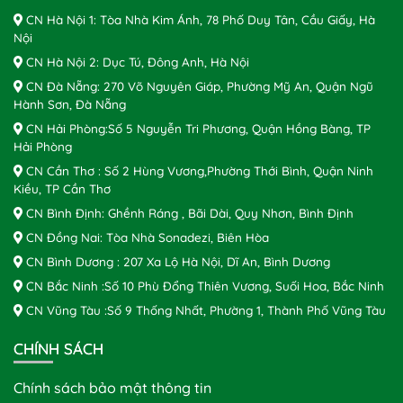
CN Hà Nội 1: Tòa Nhà Kim Ánh, 78 Phố Duy Tân, Cầu Giấy, Hà
Nội
CN Hà Nội 2: Dục Tú, Đông Anh, Hà Nội
CN Đà Nẵng: 270 Võ Nguyên Giáp, Phường Mỹ An, Quận Ngũ
Hành Sơn, Đà Nẵng
CN Hải Phòng:Số 5 Nguyễn Tri Phương, Quận Hồng Bàng, TP
Hải Phòng
CN Cần Thơ : Số 2 Hùng Vương,Phường Thới Bình, Quận Ninh
Kiều, TP Cần Thơ
CN Bình Định: Ghềnh Ráng , Bãi Dài, Quy Nhơn, Bình Định
CN Đồng Nai: Tòa Nhà Sonadezi, Biên Hòa
CN Bình Dương : 207 Xa Lộ Hà Nội, Dĩ An, Bình Dương
CN Bắc Ninh :Số 10 Phù Đổng Thiên Vương, Suối Hoa, Bắc Ninh
CN Vũng Tàu :Số 9 Thống Nhất, Phường 1, Thành Phố Vũng Tàu
CHÍNH SÁCH
Chính sách bảo mật thông tin