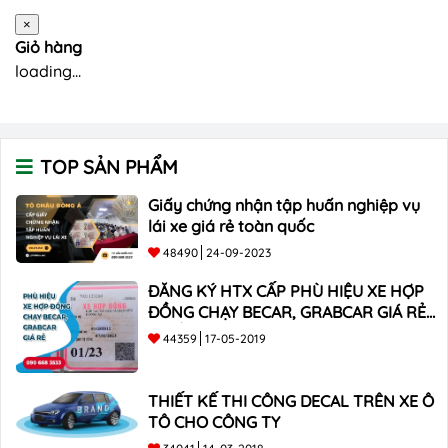
×
Giỏ hàng
loading...
TOP SẢN PHẨM
Giấy chứng nhận tập huấn nghiệp vụ
lái xe giá rẻ toàn quốc
48490
24-09-2023
ĐĂNG KÝ HTX CẤP PHÙ HIỆU XE HỢP
ĐỒNG CHẠY BECAR, GRABCAR GIÁ RẺ
NHẤT
44359
17-05-2019
THIẾT KẾ THI CÔNG DECAL TRÊN XE Ô
TÔ CHO CÔNG TY