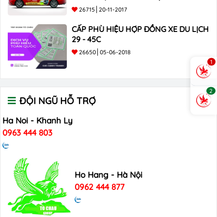
26715
20-11-2017
CẤP PHÙ HIỆU HỢP ĐỒNG XE DU LỊCH
29 - 45C
26650
05-06-2018
1
2
ĐỘI NGŨ HỖ TRỢ
Ha Noi - Khanh Ly
0963 444 803
Ho Hang - Hà Nội
0962 444 877