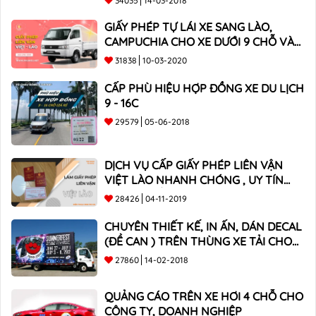
34035
14-03-2018
GIẤY PHÉP TỰ LÁI XE SANG LÀO,
CAMPUCHIA CHO XE DƯỚI 9 CHỖ VÀ
XE BÁN TẢI
31838
10-03-2020
CẤP PHÙ HIỆU HỢP ĐỒNG XE DU LỊCH
9 - 16C
29579
05-06-2018
DỊCH VỤ CẤP GIẤY PHÉP LIÊN VẬN
VIỆT LÀO NHANH CHÓNG , UY TÍN
TOÀN QUỐC
28426
04-11-2019
CHUYÊN THIẾT KẾ, IN ẤN, DÁN DECAL
(ĐỀ CAN ) TRÊN THÙNG XE TẢI CHO
CÔNG TY
27860
14-02-2018
QUẢNG CÁO TRÊN XE HƠI 4 CHỖ CHO
CÔNG TY, DOANH NGHIỆP