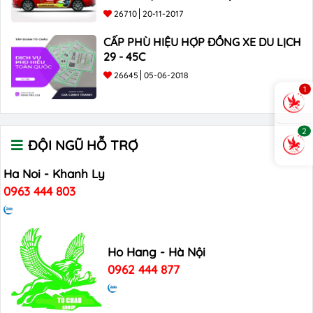
26710
20-11-2017
CẤP PHÙ HIỆU HỢP ĐỒNG XE DU LỊCH
29 - 45C
26645
05-06-2018
1
2
ĐỘI NGŨ HỖ TRỢ
Ha Noi - Khanh Ly
0963 444 803
Ho Hang - Hà Nội
0962 444 877