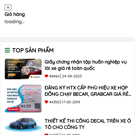
×
Giỏ hàng
loading...
TOP SẢN PHẨM
Giấy chứng nhận tập huấn nghiệp vụ
lái xe giá rẻ toàn quốc
48464
24-09-2023
ĐĂNG KÝ HTX CẤP PHÙ HIỆU XE HỢP
ĐỒNG CHẠY BECAR, GRABCAR GIÁ RẺ
NHẤT
44350
17-05-2019
THIẾT KẾ THI CÔNG DECAL TRÊN XE Ô
TÔ CHO CÔNG TY