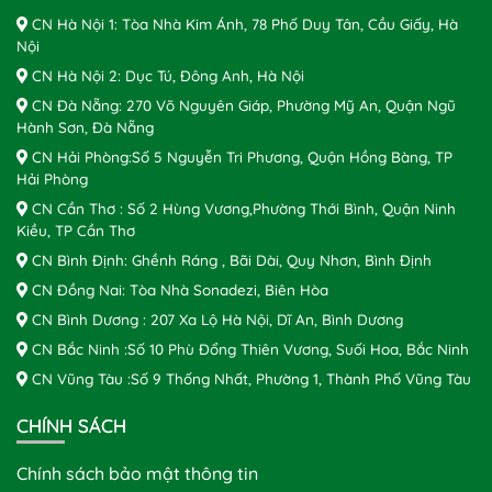
CN Hà Nội 1: Tòa Nhà Kim Ánh, 78 Phố Duy Tân, Cầu Giấy, Hà
Nội
CN Hà Nội 2: Dục Tú, Đông Anh, Hà Nội
CN Đà Nẵng: 270 Võ Nguyên Giáp, Phường Mỹ An, Quận Ngũ
Hành Sơn, Đà Nẵng
CN Hải Phòng:Số 5 Nguyễn Tri Phương, Quận Hồng Bàng, TP
Hải Phòng
CN Cần Thơ : Số 2 Hùng Vương,Phường Thới Bình, Quận Ninh
Kiều, TP Cần Thơ
CN Bình Định: Ghềnh Ráng , Bãi Dài, Quy Nhơn, Bình Định
CN Đồng Nai: Tòa Nhà Sonadezi, Biên Hòa
CN Bình Dương : 207 Xa Lộ Hà Nội, Dĩ An, Bình Dương
CN Bắc Ninh :Số 10 Phù Đổng Thiên Vương, Suối Hoa, Bắc Ninh
CN Vũng Tàu :Số 9 Thống Nhất, Phường 1, Thành Phố Vũng Tàu
CHÍNH SÁCH
Chính sách bảo mật thông tin