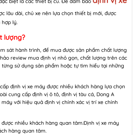
định vị xe
ặc biệt là các thiết bị cũ. Để đảm bảo
c lâu dài, chủ xe nên lựa chọn thiết bị mới, được
 hợp lý.
t lượng?
giám sát hành trình, để mua được sản phẩm chất lượng
khảo review mua định vị nhỏ gọn, chất lượng trên các
n từng sử dụng sản phẩm hoặc tự tìm hiểu tại những
cấp định vị xe máy được nhiều khách hàng lựa chọn
ài cung cấp định vị ô tô, định vị tàu cá, Dong A
 máy với hiệu quả định vị chính xác vị trí xe chính
 được nhiều khách hàng quan tâm.Định vị xe máy
ách hàng quan tâm.