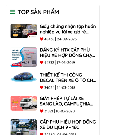
TOP SẢN PHẨM
Giấy chứng nhận tập huấn
nghiệp vụ lái xe giá rẻ
toàn quốc
48438
24-09-2023
ĐĂNG KÝ HTX CẤP PHÙ
HIỆU XE HỢP ĐỒNG CHẠY
BECAR, GRABCAR GIÁ RẺ
44332
17-05-2019
NHẤT
THIẾT KẾ THI CÔNG
DECAL TRÊN XE Ô TÔ CHO
CÔNG TY
34024
14-03-2018
GIẤY PHÉP TỰ LÁI XE
SANG LÀO, CAMPUCHIA
CHO XE DƯỚI 9 CHỖ VÀ
31821
10-03-2020
XE BÁN TẢI
CẤP PHÙ HIỆU HỢP ĐỒNG
XE DU LỊCH 9 - 16C
29562
05-06-2018