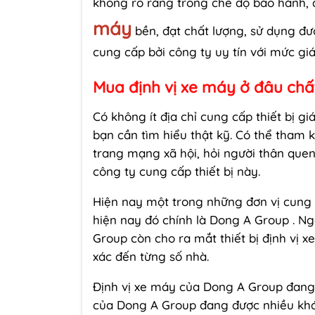
không rõ ràng trong chế độ bảo hành, đ
máy
bền, đạt chất lượng, sử dụng đượ
cung cấp bởi công ty uy tín với mức giá
Mua định vị xe máy ở đâu chấ
Có không ít địa chỉ cung cấp thiết bị 
bạn cần tìm hiểu thật kỹ. Có thể tham 
trang mạng xã hội, hỏi người thân que
công ty cung cấp thiết bị này.
Hiện nay một trong những đơn vị cung 
hiện nay đó chính là Dong A Group . Ngo
Group còn cho ra mắt thiết bị định vị xe
xác đến từng số nhà.
Định vị xe máy của Dong A Group đang
của Dong A Group đang được nhiều kh