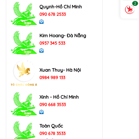
2
Quynh-Hồ Chí Minh
090 678 2533
Kim Hoang- Đà Nẵng
0937 345 533
Xuan Thuy- Hà Nội
0984 989 133
Xinh - Hồ Chí Minh
090 668 3533
Toàn Quốc
090 678 3533