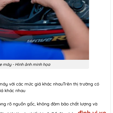
xe máy - Hình ảnh minh họa
e máy với các mức giá khác nhauTrên thị trường có
giá khác nhau
ng rõ nguồn gốc, không đảm bảo chất lượng và