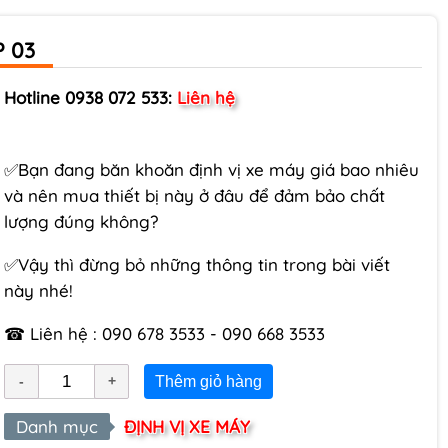
 03
Hotline 0938 072 533:
Liên hệ
✅Bạn đang băn khoăn định vị xe máy giá bao nhiêu
và nên mua thiết bị này ở đâu để đảm bảo chất
lượng đúng không?
✅Vậy thì đừng bỏ những thông tin trong bài viết
này nhé!
☎ Liên hệ : 090 678 3533 - 090 668 3533
Thêm giỏ hàng
Danh mục
ĐỊNH VỊ XE MÁY