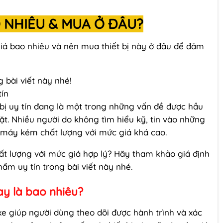
O NHIÊU & MUA Ở ĐÂU?
iá bao nhiêu và nên mua thiết bị này ở đâu để đảm
 bài viết này nhé!
tín
t bị uy tín đang là một trong những vấn đề được hầu
ặt. Nhiều người do không tìm hiểu kỹ, tin vào những
 máy kém chất lượng với mức giá khá cao.
hất lượng với mức giá hợp lý? Hãy tham khảo giá định
hẩm uy tín trong bài viết này nhé.
ay là bao nhiêu?
 xe giúp người dùng theo dõi được hành trình và xác