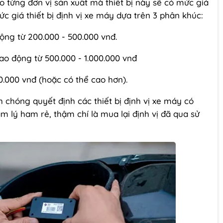
vào từng đơn vị sản xuất mà thiết bị này sẽ có mức giá
c giá thiết bị định vị xe máy dựa trên 3 phân khúc:
động từ 200.000 - 500.000 vnđ.
dao động từ 500.000 - 1.000.000 vnđ
00.000 vnđ (hoặc có thể cao hơn).
chóng quyết định các thiết bị định vị xe máy có
m lý ham rẻ, thậm chí là mua lại định vị đã qua sử