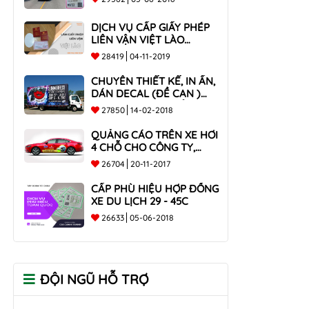
DỊCH VỤ CẤP GIẤY PHÉP
LIÊN VẬN VIỆT LÀO
NHANH CHÓNG , UY TÍN
28419
04-11-2019
TOÀN QUỐC
CHUYÊN THIẾT KẾ, IN ẤN,
DÁN DECAL (ĐỀ CAN )
TRÊN THÙNG XE TẢI CHO
27850
14-02-2018
CÔNG TY
QUẢNG CÁO TRÊN XE HƠI
4 CHỖ CHO CÔNG TY,
DOANH NGHIỆP
26704
20-11-2017
CẤP PHÙ HIỆU HỢP ĐỒNG
XE DU LỊCH 29 - 45C
26633
05-06-2018
ĐỘI NGŨ HỖ TRỢ