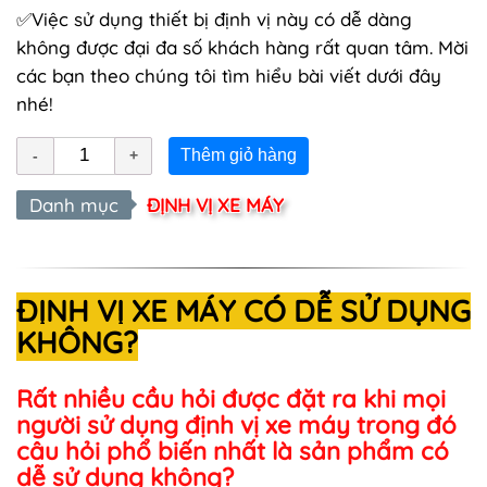
✅Việc sử dụng thiết bị định vị này có dễ dàng
không được đại đa số khách hàng rất quan tâm. Mời
các bạn theo chúng tôi tìm hiểu bài viết dưới đây
nhé!
Thêm giỏ hàng
Danh mục
ĐỊNH VỊ XE MÁY
ĐỊNH VỊ XE MÁY CÓ DỄ SỬ DỤNG
KHÔNG?
Rất nhiều cầu hỏi được đặt ra khi mọi
người sử dụng
định vị xe máy
trong đó
câu hỏi phổ biến nhất là sản phẩm có
dễ sử dụng không?