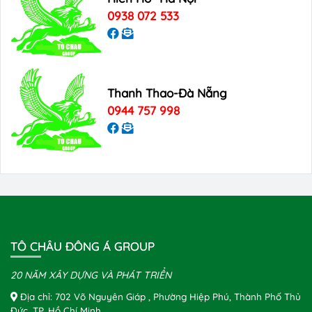
0938 072 533
Thanh Thao-Đà Nẵng
0944 757 998
TÔ CHÂU ĐÔNG Á GROUP
20 NĂM XÂY DỰNG VÀ PHÁT TRIỂN
Địa chỉ: 702 Võ Nguyên Giáp , Phường Hiệp Phú, Thành Phố Thủ
Đức, TP. Hồ Chí Minh