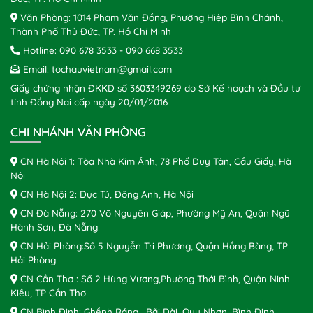
Văn Phòng: 1014 Phạm Văn Đồng, Phường Hiệp Bình Chánh,
Thành Phố Thủ Đức, TP. Hồ Chí Minh
Hotline:
090 678 3533
-
090 668 3533
Email:
tochauvietnam@gmail.com
Giấy chứng nhận ĐKKD số 3603349269 do Sở Kế hoạch và Đầu tư
tỉnh Đồng Nai cấp ngày 20/01/2016
CHI NHÁNH VĂN PHÒNG
CN Hà Nội 1: Tòa Nhà Kim Ánh, 78 Phố Duy Tân, Cầu Giấy, Hà
Nội
CN Hà Nội 2: Dục Tú, Đông Anh, Hà Nội
CN Đà Nẵng: 270 Võ Nguyên Giáp, Phường Mỹ An, Quận Ngũ
Hành Sơn, Đà Nẵng
CN Hải Phòng:Số 5 Nguyễn Tri Phương, Quận Hồng Bàng, TP
Hải Phòng
CN Cần Thơ : Số 2 Hùng Vương,Phường Thới Bình, Quận Ninh
Kiều, TP Cần Thơ
CN Bình Định: Ghềnh Ráng , Bãi Dài, Quy Nhơn, Bình Định