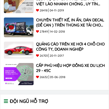
VIỆT LÀO NHANH CHÓNG , UY TÍN
TOÀN QUỐC
28418
04-11-2019
CHUYÊN THIẾT KẾ, IN ẤN, DÁN DECAL
(ĐỀ CAN ) TRÊN THÙNG XE TẢI CHO
CÔNG TY
27849
14-02-2018
QUẢNG CÁO TRÊN XE HƠI 4 CHỖ CHO
CÔNG TY, DOANH NGHIỆP
26703
20-11-2017
CẤP PHÙ HIỆU HỢP ĐỒNG XE DU LỊCH
29 - 45C
26632
05-06-2018
ĐỘI NGŨ HỖ TRỢ