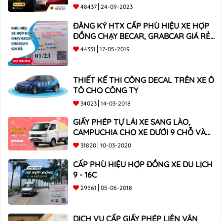
48437
24-09-2023
ĐĂNG KÝ HTX CẤP PHÙ HIỆU XE HỢP
ĐỒNG CHẠY BECAR, GRABCAR GIÁ RẺ
NHẤT
44331
17-05-2019
THIẾT KẾ THI CÔNG DECAL TRÊN XE Ô
TÔ CHO CÔNG TY
34023
14-03-2018
GIẤY PHÉP TỰ LÁI XE SANG LÀO,
CAMPUCHIA CHO XE DƯỚI 9 CHỖ VÀ
XE BÁN TẢI
31820
10-03-2020
CẤP PHÙ HIỆU HỢP ĐỒNG XE DU LỊCH
9 - 16C
29561
05-06-2018
DỊCH VỤ CẤP GIẤY PHÉP LIÊN VẬN