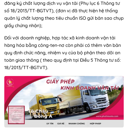
đăng ký chất lượng dịch vụ vận tải (Phụ lục 6 Thông tư
số 18/2013/TT-BGTVT), (đơn vị đã thực hiện hệ thống
quản lý chất lượng theo tiêu chuẩn ISO gửi bản sao chụp
giấy chứng nhận);
Đối với doanh nghiệp, hợp tác xã kinh doanh vận tải
hàng hóa bằng công-ten-nơ còn phải có thêm văn bản
quy định chức năng, nhiệm vụ của bộ phận theo dõi an
toàn giao thông ( theo quy định tại Điều 5 Thông tư số:
18/2013/TT-BGTVT).