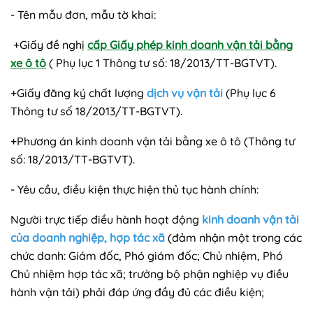
- Tên mẫu đơn, mẫu tờ khai:
+Giấy đề nghị
cấp Giấy phép kinh doanh vận tải bằng
xe ô tô
( Phụ lục 1 Thông tư số: 18/2013/TT-BGTVT).
+Giấy đăng ký chất lượng
dịch vụ vận tải
(Phụ lục 6
Thông tư số 18/2013/TT-BGTVT).
+Phương án kinh doanh vận tải bằng xe ô tô (Thông tư
số: 18/2013/TT-BGTVT).
- Yêu cầu, điều kiện thực hiện thủ tục hành chính:
Người trực tiếp điều hành hoạt động
kinh doanh vận tải
của doanh nghiệp, hợp tác xã
(đảm nhận một trong các
chức danh: Giám đốc, Phó giám đốc; Chủ nhiệm, Phó
Chủ nhiệm hợp tác xã; trưởng bộ phận nghiệp vụ điều
hành vận tải) phải đáp ứng đầy đủ các điều kiện;