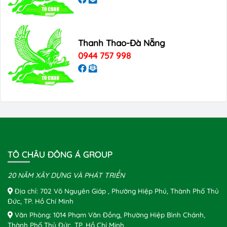
Thanh Thao-Đà Nẵng
0944 757 998
TÔ CHÂU ĐÔNG Á GROUP
20 NĂM XÂY DỰNG VÀ PHÁT TRIỂN
Địa chỉ: 702 Võ Nguyên Giáp , Phường Hiệp Phú, Thành Phố Thủ
Đức, TP. Hồ Chí Minh
Văn Phòng: 1014 Phạm Văn Đồng, Phường Hiệp Bình Chánh,
Thành Phố Thủ Đức, TP. Hồ Chí Minh