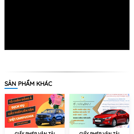
SẢN PHẨM KHÁC
GIẤY PHÉP VẬN TẢI
GIẤY PHÉP VẬN TẢI