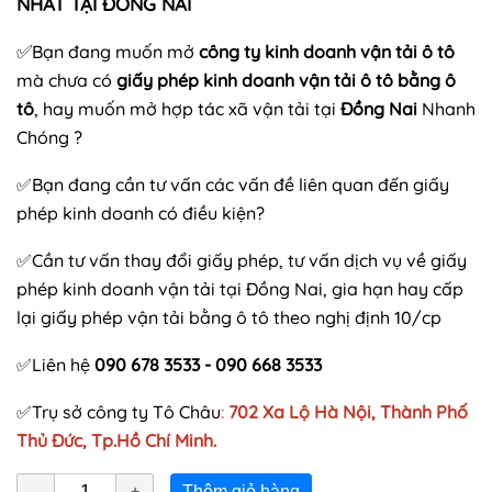
NHẤT TẠI ĐỒNG NAI
✅
Bạn đang muốn mở
công ty kinh doanh vận tải ô tô
mà chưa có
giấy phép kinh doanh vận tải ô tô bằng ô
tô
, hay muốn mở hợp tác xã vận tải tại
Đồng Nai
Nhanh
Chóng ?
✅Bạn đang cần tư vấn các vấn đề liên quan đến giấy
phép kinh doanh có điều kiện?
✅Cần tư vấn thay đổi giấy phép, tư vấn dịch vụ về giấy
phép kinh doanh vận tải tại Đồng Nai, gia hạn hay cấp
lại giấy phép vận tải bằng ô tô theo nghị định 10/cp
✅Liên hệ
090 678 3533 - 090 668 3533
✅Trụ sở công ty Tô Châu
:
702 Xa Lộ Hà Nội, Thành Phố
Thủ Đức, Tp.Hồ Chí Minh.
Thêm giỏ hàng