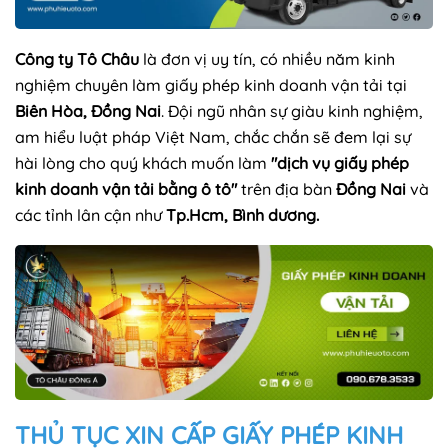
Công ty Tô Châu
là đơn vị uy tín, có nhiều năm kinh
nghiệm chuyên làm giấy phép kinh doanh vận tải tại
Biên Hòa, Đồng Nai
. Đội ngũ nhân sự giàu kinh nghiệm,
am hiểu luật pháp Việt Nam, chắc chắn sẽ đem lại sự
hài lòng cho quý khách muốn làm
"dịch vụ giấy phép
kinh doanh vận tải bằng ô tô"
trên địa bàn
Đồng Nai
và
các tỉnh lân cận như
Tp.Hcm, Bình dương.
THỦ TỤC XIN CẤP GIẤY PHÉP KINH