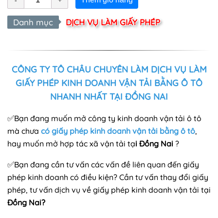
Danh mục
DỊCH VỤ LÀM GIẤY PHÉP
CÔNG TY TÔ CHÂU CHUYÊN LÀM DỊCH VỤ LÀM
GIẤY PHÉP KINH DOANH VẬN TẢI BẰNG Ô TÔ
NHANH NHẤT TẠI ĐỒNG NAI
✅
Bạn đang muốn mở công ty kinh doanh vận tải ô tô
mà chưa
có
giấy phép kinh doanh vận tải bằng ô tô
,
hay muốn mở hợp tác xã vận tải tạ
i Đồng Nai
?
✅
Bạn đang cần tư vấn các vấn đề liên quan đến giấy
phép kinh doanh có điều kiện? Cần tư vấn thay đổi giấy
phép, tư vấn dịch vụ về giấy phép kinh doanh vận tải tại
Đồng Nai?