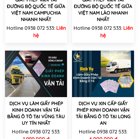
ĐƯỜNG BỘ QUỐC TẾ GIỮA
ĐƯỜNG BỘ QUỐC TẾ GIỮA
VIỆT NAM CAMPUCHIA
VIỆT NAM LÀO NHANH
NHANH NHẤT
NHẤT
Hotline 0938 072 533:
Liên
Hotline 0938 072 533:
Liên
hệ
hệ
DỊCH VỤ LÀM GIẤY PHÉP
DỊCH VỤ XIN CẤP GIẤY
KINH DOANH VẬN TẢI
PHÉP KINH DOANH VẬN
BẰNG Ô TÔ TẠI VŨNG TÀU
TẢI BẰNG Ô TÔ TẠI LONG
UY TÍN NHẤT
AN
Hotline 0938 072 533:
Hotline 0938 072 533:
1,999,000 đ
4,000,000 đ