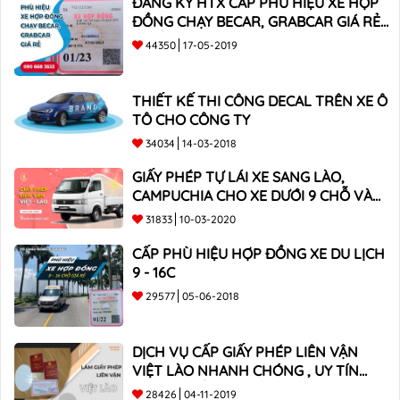
ĐĂNG KÝ HTX CẤP PHÙ HIỆU XE HỢP
ĐỒNG CHẠY BECAR, GRABCAR GIÁ RẺ
NHẤT
44350
17-05-2019
THIẾT KẾ THI CÔNG DECAL TRÊN XE Ô
TÔ CHO CÔNG TY
34034
14-03-2018
GIẤY PHÉP TỰ LÁI XE SANG LÀO,
CAMPUCHIA CHO XE DƯỚI 9 CHỖ VÀ
XE BÁN TẢI
31833
10-03-2020
CẤP PHÙ HIỆU HỢP ĐỒNG XE DU LỊCH
9 - 16C
29577
05-06-2018
DỊCH VỤ CẤP GIẤY PHÉP LIÊN VẬN
VIỆT LÀO NHANH CHÓNG , UY TÍN
TOÀN QUỐC
28426
04-11-2019