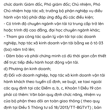
chức danh: Giám đốc, Phó giám đốc; Chủ nhiệm, Phó
Chủ nhiệm hợp tác xã; trưởng bộ phận nghiệp vụ điều
hành vận tải) phải đáp ứng đầy đủ các điều kiện;
- Có trình độ chuyên ngành vận tải từ trung cấp trở lên
hoặc trình độ cao đẳng, đại học chuyên ngành khác;
- Tham gia công tác quản lý vận tải tại các doanh
nghiệp, hợp tác xã kinh doanh vận tải bằng xe ô tô 03
(ba) năm trở lên;
- Đảm bảo và phải chứng minh có đủ thời gian cần thiết
để trực tiếp điều hành hoạt động vận tải.
d) Phương án kinh doanh;
đ) Đối với doanh nghiệp, hợp tác xã kinh doanh vận tải
hành khách theo tuyến cố định, xe buýt, xe taxi ngoài
các quy định tại các Điểm a, b, c, Khoản 1 Điều 19 còn
phải có thêm: Văn bản quy định chức năng, nhiệm vụ
của bộ phận theo dõi an toàn giao thông ( theo quy
định tại Điều 5 Thông tư số 18/2013/TT-BGTVT) ; bản