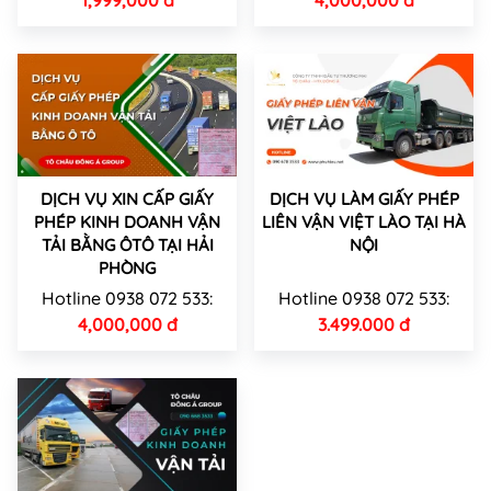
DỊCH VỤ XIN CẤP GIẤY
DỊCH VỤ LÀM GIẤY PHÉP
PHÉP KINH DOANH VẬN
LIÊN VẬN VIỆT LÀO TẠI HÀ
TẢI BẰNG ÔTÔ TẠI HẢI
NỘI
PHÒNG
Hotline 0938 072 533:
Hotline 0938 072 533:
4,000,000 đ
3.499.000 đ