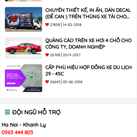
CHUYÊN THIẾT KẾ, IN ẤN, DÁN DECAL
(ĐỀ CAN ) TRÊN THÙNG XE TẢI CHO
CÔNG TY
27858
14-02-2018
QUẢNG CÁO TRÊN XE HƠI 4 CHỖ CHO
CÔNG TY, DOANH NGHIỆP
26709
20-11-2017
CẤP PHÙ HIỆU HỢP ĐỒNG XE DU LỊCH
29 - 45C
26645
05-06-2018
ĐỘI NGŨ HỖ TRỢ
Ha Noi - Khanh Ly
0963 444 803