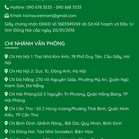
Hotline:
090 678 3533
-
090 668 3533
Email:
tochauvietnam@gmail.com
Giấy chứng nhận ĐKKD số 3603349269 do Sở Kế hoạch và Đầu tư
tỉnh Đồng Nai cấp ngày 20/01/2016
CHI NHÁNH VĂN PHÒNG
CN Hà Nội 1: Tòa Nhà Kim Ánh, 78 Phố Duy Tân, Cầu Giấy, Hà
Nội
CN Hà Nội 2: Dục Tú, Đông Anh, Hà Nội
CN Đà Nẵng: 270 Võ Nguyên Giáp, Phường Mỹ An, Quận Ngũ
Hành Sơn, Đà Nẵng
CN Hải Phòng:Số 5 Nguyễn Tri Phương, Quận Hồng Bàng, TP
Hải Phòng
CN Cần Thơ : Số 2 Hùng Vương,Phường Thới Bình, Quận Ninh
Kiều, TP Cần Thơ
CN Bình Định: Ghềnh Ráng , Bãi Dài, Quy Nhơn, Bình Định
CN Đồng Nai: Tòa Nhà Sonadezi, Biên Hòa