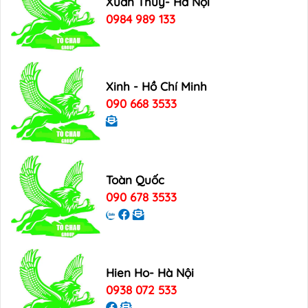
Xuan Thuy- Hà Nội
0984 989 133
Xinh - Hồ Chí Minh
090 668 3533
Toàn Quốc
090 678 3533
Hien Ho- Hà Nội
0938 072 533