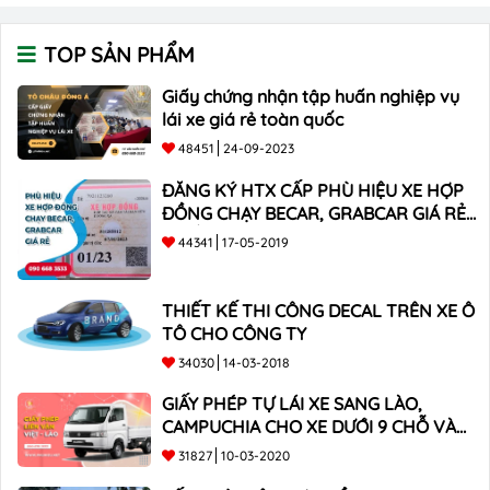
TOP SẢN PHẨM
Giấy chứng nhận tập huấn nghiệp vụ
lái xe giá rẻ toàn quốc
48451
24-09-2023
ĐĂNG KÝ HTX CẤP PHÙ HIỆU XE HỢP
ĐỒNG CHẠY BECAR, GRABCAR GIÁ RẺ
NHẤT
44341
17-05-2019
THIẾT KẾ THI CÔNG DECAL TRÊN XE Ô
TÔ CHO CÔNG TY
34030
14-03-2018
GIẤY PHÉP TỰ LÁI XE SANG LÀO,
CAMPUCHIA CHO XE DƯỚI 9 CHỖ VÀ
XE BÁN TẢI
31827
10-03-2020