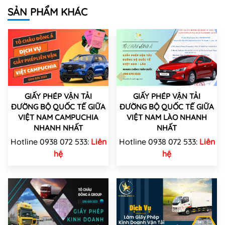
SẢN PHẨM KHÁC
GIẤY PHÉP VẬN TẢI
GIẤY PHÉP VẬN TẢI
ĐƯỜNG BỘ QUỐC TẾ GIỮA
ĐƯỜNG BỘ QUỐC TẾ GIỮA
VIỆT NAM CAMPUCHIA
VIỆT NAM LÀO NHANH
NHANH NHẤT
NHẤT
Hotline 0938 072 533:
Liên
Hotline 0938 072 533:
Liên
hệ
hệ