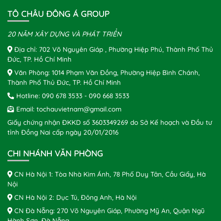
TÔ CHÂU ĐÔNG Á GROUP
20 NĂM XÂY DỰNG VÀ PHÁT TRIỂN
Địa chỉ: 702 Võ Nguyên Giáp , Phường Hiệp Phú, Thành Phố Thủ
Đức, TP. Hồ Chí Minh
Văn Phòng: 1014 Phạm Văn Đồng, Phường Hiệp Bình Chánh,
Thành Phố Thủ Đức, TP. Hồ Chí Minh
Hotline:
090 678 3533
-
090 668 3533
Email:
tochauvietnam@gmail.com
Giấy chứng nhận ĐKKD số 3603349269 do Sở Kế hoạch và Đầu tư
tỉnh Đồng Nai cấp ngày 20/01/2016
CHI NHÁNH VĂN PHÒNG
CN Hà Nội 1: Tòa Nhà Kim Ánh, 78 Phố Duy Tân, Cầu Giấy, Hà
Nội
CN Hà Nội 2: Dục Tú, Đông Anh, Hà Nội
CN Đà Nẵng: 270 Võ Nguyên Giáp, Phường Mỹ An, Quận Ngũ
Hành Sơn, Đà Nẵng