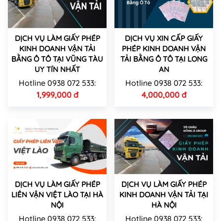
DỊCH VỤ LÀM GIẤY PHÉP
DỊCH VỤ XIN CẤP GIẤY
KINH DOANH VẬN TẢI
PHÉP KINH DOANH VẬN
BẰNG Ô TÔ TẠI VŨNG TÀU
TẢI BẰNG Ô TÔ TẠI LONG
UY TÍN NHẤT
AN
Hotline 0938 072 533:
Hotline 0938 072 533:
1,999,000 đ
4,000,000 đ
DỊCH VỤ LÀM GIẤY PHÉP
DỊCH VỤ LÀM GIẤY PHÉP
LIÊN VẬN VIỆT LÀO TẠI HÀ
KINH DOANH VẬN TẢI TẠI
NỘI
HÀ NỘI
Hotline 0938 072 533:
Hotline 0938 072 533: