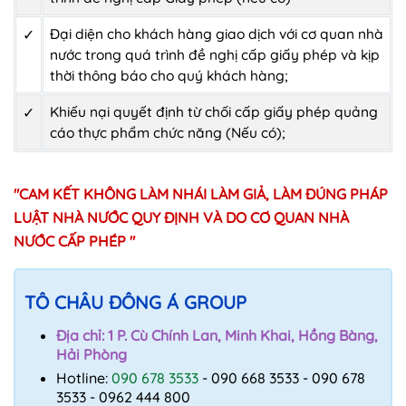
Đại diện cho khách hàng giao dịch với cơ quan nhà
✓
nước trong quá trình đề nghị cấp giấy phép và kịp
thời thông báo cho quý khách hàng;
Khiếu nại quyết định từ chối cấp giấy phép quảng
✓
cáo thực phẩm chức năng (Nếu có);
"CAM KẾT KHÔNG LÀM NHÁI LÀM GIẢ, LÀM ĐÚNG PHÁP
LUẬT NHÀ NƯỚC QUY ĐỊNH VÀ DO CƠ QUAN NHÀ
NƯỚC CẤP PHÉP "
TÔ CHÂU ĐÔNG Á GROUP
Địa chỉ: 1 P. Cù Chính Lan, Minh Khai, Hồng Bàng,
Hải Phòng
Hotline:
090 678 3533
- 090 668 3533 - 090 678
3533 - 0962 444 800