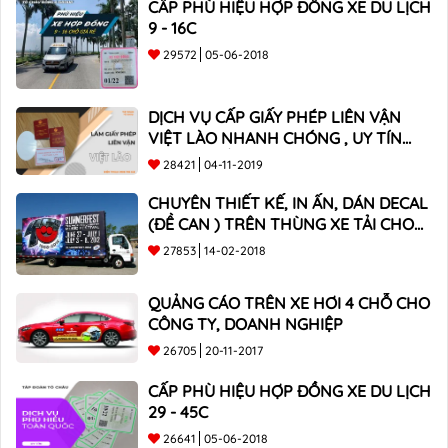
CẤP PHÙ HIỆU HỢP ĐỒNG XE DU LỊCH
9 - 16C
29572
05-06-2018
DỊCH VỤ CẤP GIẤY PHÉP LIÊN VẬN
VIỆT LÀO NHANH CHÓNG , UY TÍN
TOÀN QUỐC
28421
04-11-2019
CHUYÊN THIẾT KẾ, IN ẤN, DÁN DECAL
(ĐỀ CAN ) TRÊN THÙNG XE TẢI CHO
CÔNG TY
27853
14-02-2018
QUẢNG CÁO TRÊN XE HƠI 4 CHỖ CHO
CÔNG TY, DOANH NGHIỆP
26705
20-11-2017
CẤP PHÙ HIỆU HỢP ĐỒNG XE DU LỊCH
29 - 45C
26641
05-06-2018