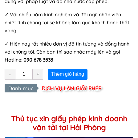
đúng với pháp luật và do nhà nước cấp phép.
✓ Với nhiều năm kinh nghiệm và đội ngũ nhân viên
nhiệt tình chúng tôi sẽ không làm quý khách hàng thất
vọng.
✓ Hiện nay rất nhiều đơn vị đã tin tưởng và đồng hành
với chúng tôi. Còn bạn thì sao nhắc máy lên và gọi
Hotline:
090 678 3533
Thêm giỏ hàng
Danh mục
DỊCH VỤ LÀM GIẤY PHÉP
Thủ tục xin giấy phép kinh doanh
vận tải tại Hải Phòng