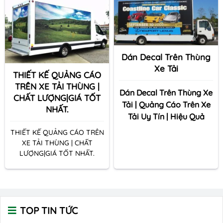
thành dự án của bạn với
chất lượng dịch vụ tốt
nhất thị trường.
Tô Châu
Group
Chuyên dán decal
Dán Decal Trên Thùng
xe tải , uber , grab &
Xe Tải
Thiết kế thi công dán
THIẾT KẾ QUẢNG CÁO
decal quảng cáo trên xe.
TRÊN XE TẢI THÙNG |
Dán Decal Trên Thùng Xe
CHẤT LƯỢNG|GIÁ TỐT
Tải | Quảng Cáo Trên Xe
NHẤT.
Tải Uy Tín | Hiệu Quả
THIẾT KẾ QUẢNG CÁO TRÊN
XE TẢI THÙNG | CHẤT
LƯỢNG|GIÁ TỐT NHẤT.
TOP TIN TỨC