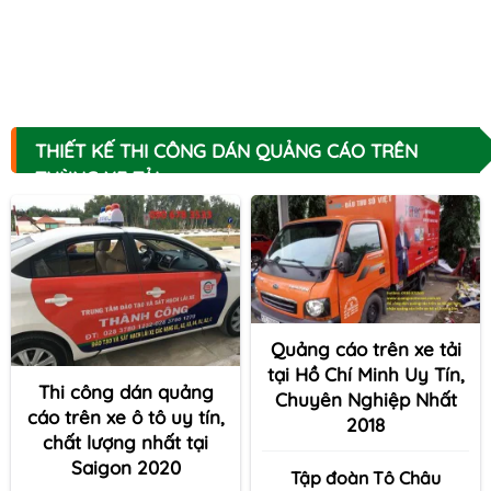
THIẾT KẾ THI CÔNG DÁN QUẢNG CÁO TRÊN
THÙNG XE TẢI
Quảng cáo trên xe tải
tại Hồ Chí Minh Uy Tín,
Thi công dán quảng
Chuyên Nghiệp Nhất
cáo trên xe ô tô uy tín,
2018
chất lượng nhất tại
Saigon 2020
Tập đoàn Tô Châu