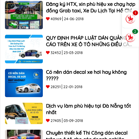
Đăng ký HTX, xin phù hiệu xe chạy hợp
đồng Grab taxi, Xe Du Lịch Tại Hồ Chí
1
Minh Giá Rẻ
40969
24-06-2018
2
QUY ĐỊNH PHÁP LUẬT DÁN QUẢNG
CÁO TRÊN XE Ô TÔ NHỮNG ĐIỀU CẦN
BIẾT mới nhất 2018 ???
32452
23-03-2018
Có nên dán decal xe hơi hay không
?????
28251
22-01-2018
Dịch vụ làm phù hiệu tại Đà Nẵng tốt
nhất
27405
03-09-2018
Chuyên thiết kế Thi Công dán decal