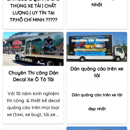
Nhất
THÙNG XE TẢI | CHẤT
LƯỢNG | UY TÍN TẠI
TP.HỒ CHÍ MINH ?????
Dán quảng cáo trên xe
Chuyên Thi công Dán
tải
Decal Xe Ô Tô Tải
Với 10 năm kinh nghiệm
Dán quảng cáo trên xe tải
thi công & thiết kế decal
quảng cáo trên mọi loại
đẹp nhất
xe (taxi, xe buýt, tải,xe ô
tô …) với số lượng lớn,
chúng tôi tự tin sẽ hoàn