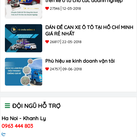
trên xe ô tô cho các doanh nghiệp
27346
12-03-2018
DÁN ĐỀ CAN XE Ô TÔ TẠI HỒ CHÍ MINH
GIÁ RẺ NHẤT
26817
22-05-2018
Phù hiệu xe kinh doanh vận tải
24757
09-06-2018
ĐỘI NGŨ HỖ TRỢ
Ha Noi - Khanh Ly
0963 444 803