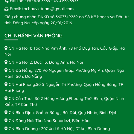
Hotline:
090 678 3533
-
090 668 3533
Email:
tochauvietnam@gmail.com
Giấy chứng nhận ĐKKD số 3603349269 do Sở Kế hoạch và Đầu tư
tỉnh Đồng Nai cấp ngày 20/01/2016
CHI NHÁNH VĂN PHÒNG
CN Hà Nội 1: Tòa Nhà Kim Ánh, 78 Phố Duy Tân, Cầu Giấy, Hà
Nội
CN Hà Nội 2: Dục Tú, Đông Anh, Hà Nội
CN Đà Nẵng: 270 Võ Nguyên Giáp, Phường Mỹ An, Quận Ngũ
Hành Sơn, Đà Nẵng
CN Hải Phòng:Số 5 Nguyễn Tri Phương, Quận Hồng Bàng, TP
Hải Phòng
CN Cần Thơ : Số 2 Hùng Vương,Phường Thới Bình, Quận Ninh
Kiều, TP Cần Thơ
CN Bình Định: Ghềnh Ráng , Bãi Dài, Quy Nhơn, Bình Định
CN Đồng Nai: Tòa Nhà Sonadezi, Biên Hòa
CN Bình Dương : 207 Xa Lộ Hà Nội, Dĩ An, Bình Dương