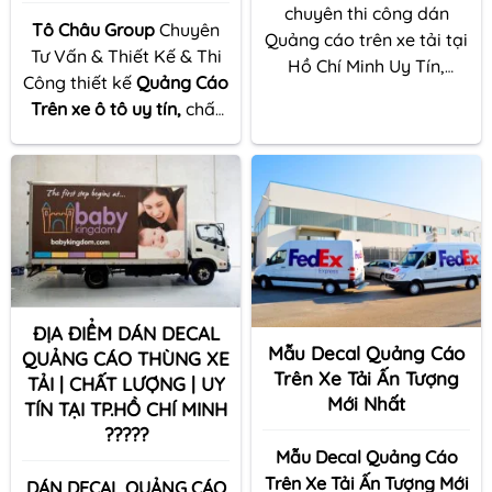
chuyên thi công dán
Tô Châu Group
Chuyên
Quảng cáo trên xe tải tại
Tư Vấn & Thiết Kế & Thi
Hồ Chí Minh Uy Tín,
Công thiết kế
Quảng Cáo
Chuyên Nghiệp Nhất .Đội
Trên xe ô tô uy tín,
chất
ngũ nhân viên giỏi
lượng. Giá Cạnh Tranh.Thi
nghiệp vụ , giỏi chuyên
Công Nhanh, Đẹp, Bắt
môn chắc chắn sẽ đem
Mắt. Bảo Hành Chu Đáo.
lại sự hài lòng cho quý
Không Phát Sinh Chi Phí.
khách hàng, được nhiều
Đảm Bảo KH Hài Lòng.
nhãn hàng tin tưởng sử
Dịch Vụ Hậu Mãi Tốt.
dụng
ĐỊA ĐIỂM DÁN DECAL
Mẫu Decal Quảng Cáo
QUẢNG CÁO THÙNG XE
Trên Xe Tải Ấn Tượng
TẢI | CHẤT LƯỢNG | UY
Mới Nhất
TÍN TẠI TP.HỒ CHÍ MINH
?????
Mẫu Decal Quảng Cáo
Trên Xe Tải Ấn Tượng Mới
DÁN DECAL QUẢNG CÁO