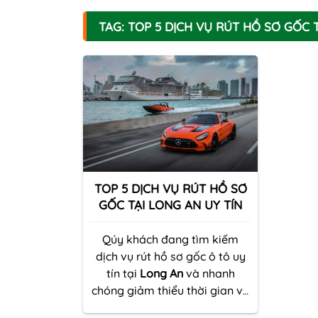
TAG: TOP 5 DỊCH VỤ RÚT HỒ SƠ GỐC T
TOP 5 DỊCH VỤ RÚT HỒ SƠ
GỐC TẠI LONG AN UY TÍN
Qúy khách đang tìm kiếm
dịch vụ rút hồ sơ gốc ô tô uy
tín tại
Long An
và nhanh
chóng giảm thiểu thời gian và
tiền bạc Hãy liên hệ vs
TOP 5