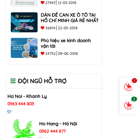
các doanh nghiệp
27343
12-03-2018
DÁN ĐỀ CAN XE Ô TÔ TẠI
HỒ CHÍ MINH GIÁ RẺ NHẤT
26814
22-05-2018
Phù hiệu xe kinh doanh
vận tải
24752
09-06-2018
ĐỘI NGŨ HỖ TRỢ
1
Ha Noi - Khanh Ly
2
0963 444 803
Ho Hang - Hà Nội
0962 444 877