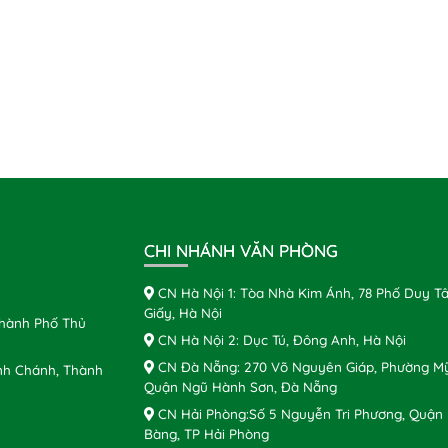
CHI NHÁNH VĂN PHÒNG
CN Hà Nội 1: Tòa Nhà Kim Ánh, 78 Phố Duy Tâ
Giấy, Hà Nội
Thành Phố Thủ
CN Hà Nội 2: Dục Tú, Đông Anh, Hà Nội
CN Đà Nẵng: 270 Võ Nguyên Giáp, Phường Mỹ
nh Chánh, Thành
Quận Ngũ Hành Sơn, Đà Nẵng
CN Hải Phòng:Số 5 Nguyễn Tri Phương, Quận
Bàng, TP Hải Phòng