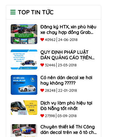
TOP TIN TỨC
Đăng ký HTX, xin phù hiệu
xe chạy hợp đồng Grab
taxi, Xe Du Lịch Tại Hồ Chí
40962
24-06-2018
Minh Giá Rẻ
QUY ĐỊNH PHÁP LUẬT
DÁN QUẢNG CÁO TRÊN
XE Ô TÔ NHỮNG ĐIỀU
32446
23-03-2018
CẦN BIẾT mới nhất 2018
???
Có nên dán decal xe hơi
hay không ?????
28248
22-01-2018
Dịch vụ làm phù hiệu tại
Đà Nẵng tốt nhất
27398
03-09-2018
Chuyên thiết kế Thi Công
dán decal trên xe ô tô cho