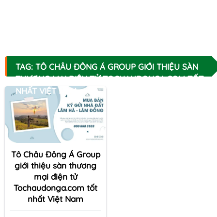
TAG: TÔ CHÂU ĐÔNG Á GROUP GIỚI THIỆU SÀN
THƯƠNG MẠI ĐIỆN TỬ TOCHAUDONGA.COM TỐT
NHẤT VIỆT NAM
Tô Châu Đông Á Group
giới thiệu sàn thương
mại điện tử
Tochaudonga.com tốt
nhất Việt Nam