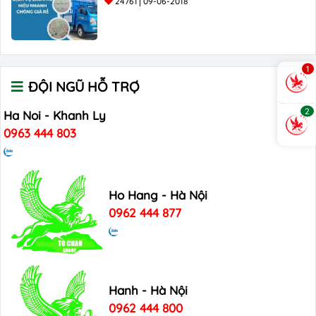
24761
09-06-2018
1
ĐỘI NGŨ HỖ TRỢ
2
Ha Noi - Khanh Ly
0963 444 803
Ho Hang - Hà Nội
0962 444 877
Hanh - Hà Nội
0962 444 800