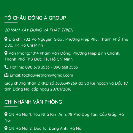
TÔ CHÂU ĐÔNG Á GROUP
20 NĂM XÂY DỰNG VÀ PHÁT TRIỂN
Địa chỉ: 702 Võ Nguyên Giáp , Phường Hiệp Phú, Thành Phố Thủ
Đức, TP. Hồ Chí Minh
Văn Phòng: 1014 Phạm Văn Đồng, Phường Hiệp Bình Chánh,
Thành Phố Thủ Đức, TP. Hồ Chí Minh
Hotline:
090 678 3533
-
090 668 3533
Email:
tochauvietnam@gmail.com
Giấy chứng nhận ĐKKD số 3603349269 do Sở Kế hoạch và Đầu tư
tỉnh Đồng Nai cấp ngày 20/01/2016
CHI NHÁNH VĂN PHÒNG
CN Hà Nội 1: Tòa Nhà Kim Ánh, 78 Phố Duy Tân, Cầu Giấy, Hà
Nội
CN Hà Nội 2: Dục Tú, Đông Anh, Hà Nội