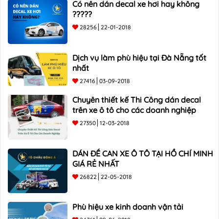
Có nên dán decal xe hơi hay không
?????
28256
22-01-2018
Dịch vụ làm phù hiệu tại Đà Nẵng tốt
nhất
27416
03-09-2018
Chuyên thiết kế Thi Công dán decal
trên xe ô tô cho các doanh nghiệp
27350
12-03-2018
DÁN ĐỀ CAN XE Ô TÔ TẠI HỒ CHÍ MINH
GIÁ RẺ NHẤT
26822
22-05-2018
Phù hiệu xe kinh doanh vận tải