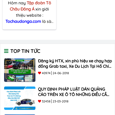
Hôm nay
Tập đoàn Tô
Châu Đông Á
xin giới
thiệu website :
Tochaudonga.com
là sàn
thương mại điện tử 4.0
hiện đại , tân tiến nhất
Việt Nam
TOP TIN TỨC
Đăng ký HTX, xin phù hiệu xe chạy hợp
đồng Grab taxi, Xe Du Lịch Tại Hồ Chí
Minh Giá Rẻ
40974
24-06-2018
QUY ĐỊNH PHÁP LUẬT DÁN QUẢNG
CÁO TRÊN XE Ô TÔ NHỮNG ĐIỀU CẦN
BIẾT mới nhất 2018 ???
32458
23-03-2018