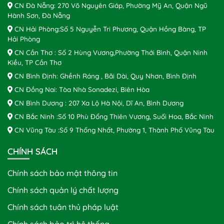
CN Đà Nẵng: 270 Võ Nguyên Giáp, Phường Mỹ An, Quận Ngũ
Hành Sơn, Đà Nẵng
CN Hải Phòng:Số 5 Nguyễn Tri Phương, Quận Hồng Bàng, TP
Hải Phòng
CN Cần Thơ : Số 2 Hùng Vương,Phường Thới Bình, Quận Ninh
Kiều, TP Cần Thơ
CN Bình Định: Ghềnh Ráng , Bãi Dài, Quy Nhơn, Bình Định
CN Đồng Nai: Tòa Nhà Sonadezi, Biên Hòa
CN Bình Dương : 207 Xa Lộ Hà Nội, Dĩ An, Bình Dương
CN Bắc Ninh :Số 10 Phù Đổng Thiên Vương, Suối Hoa, Bắc Ninh
CN Vũng Tàu :Số 9 Thống Nhất, Phường 1, Thành Phố Vũng Tàu
CHÍNH SÁCH
Chính sách bảo mật thông tin
Chính sách quản lý chất lượng
Chính sách tuân thủ pháp luật