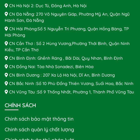
CN Hà Nội 2: Dục Tú, Đông Anh, Hà Nội
CN Đà Nẵng: 270 Võ Nguyên Giáp, Phường Mỹ An, Quận Ngũ
Hành Sơn, Đà Nẵng
CN Hải Phòng:Số 5 Nguyễn Tri Phương, Quận Hồng Bàng, TP
Hải Phòng
CN Cần Thơ : Số 2 Hùng Vương,Phường Thới Bình, Quận Ninh
Kiều, TP Cần Thơ
CN Bình Định: Ghềnh Ráng , Bãi Dài, Quy Nhơn, Bình Định
CN Đồng Nai: Tòa Nhà Sonadezi, Biên Hòa
CN Bình Dương : 207 Xa Lộ Hà Nội, Dĩ An, Bình Dương
CN Bắc Ninh :Số 10 Phù Đổng Thiên Vương, Suối Hoa, Bắc Ninh
CN Vũng Tàu :Số 9 Thống Nhất, Phường 1, Thành Phố Vũng Tàu
CHÍNH SÁCH
Chính sách bảo mật thông tin
Chính sách quản lý chất lượng
Chính sách tuân thủ pháp luật