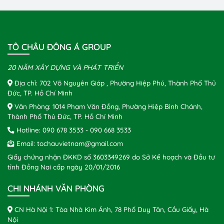
TÔ CHÂU ĐÔNG Á GROUP
20 NĂM XÂY DỰNG VÀ PHÁT TRIỂN
Địa chỉ: 702 Võ Nguyên Giáp , Phường Hiệp Phú, Thành Phố Thủ
Đức, TP. Hồ Chí Minh
Văn Phòng: 1014 Phạm Văn Đồng, Phường Hiệp Bình Chánh,
Thành Phố Thủ Đức, TP. Hồ Chí Minh
Hotline:
090 678 3533
-
090 668 3533
Email:
tochauvietnam@gmail.com
Giấy chứng nhận ĐKKD số 3603349269 do Sở Kế hoạch và Đầu tư
tỉnh Đồng Nai cấp ngày 20/01/2016
CHI NHÁNH VĂN PHÒNG
CN Hà Nội 1: Tòa Nhà Kim Ánh, 78 Phố Duy Tân, Cầu Giấy, Hà
Nội