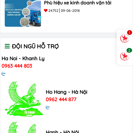
Phù hiệu xe kinh doanh vận tải
24752
09-06-2018
1
ĐỘI NGŨ HỖ TRỢ
2
Ha Noi - Khanh Ly
0963 444 803
Ho Hang - Hà Nội
0962 444 877
Hanh - Hà Nội