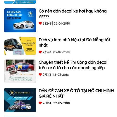
Có nên dán decal xe hơi hay không
?????
28248
22-01-2018
Dịch vụ làm phù hiệu tại Đà Nẵng tốt
nhất
27398
03-09-2018
Chuyên thiết kế Thi Công dán decal
trên xe ô tô cho các doanh nghiệp
27343
12-03-2018
DÁN ĐỀ CAN XE Ô TÔ TẠI HỒ CHÍ MINH
GIÁ RẺ NHẤT
26814
22-05-2018