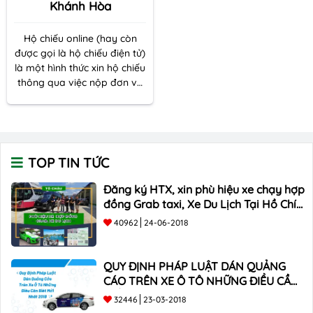
Khánh Hòa
Hộ chiếu online (hay còn
được gọi là hộ chiếu điện tử)
là một hình thức xin hộ chiếu
thông qua việc nộp đơn và
các tài liệu liên quan trực
tuyến, thay vì phải đến trực
tiếp các cơ quan chức năng.
TOP TIN TỨC
Đăng ký HTX, xin phù hiệu xe chạy hợp
đồng Grab taxi, Xe Du Lịch Tại Hồ Chí
Minh Giá Rẻ
40962
24-06-2018
QUY ĐỊNH PHÁP LUẬT DÁN QUẢNG
CÁO TRÊN XE Ô TÔ NHỮNG ĐIỀU CẦN
BIẾT mới nhất 2018 ???
32446
23-03-2018