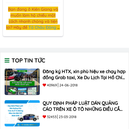
Bạn đang ở Kiên Giang và
muốn làm hộ chiếu một
cách nhanh chóng và tiện
lợi? Hãy để
Tô Châu Đông Á
- dịch vụ Làm hộ chiếu
online tại Kiên Giang - trở
thành đối tác tin cậy của
bạn.
TOP TIN TỨC
Đăng ký HTX, xin phù hiệu xe chạy hợp
đồng Grab taxi, Xe Du Lịch Tại Hồ Chí
Minh Giá Rẻ
40969
24-06-2018
QUY ĐỊNH PHÁP LUẬT DÁN QUẢNG
CÁO TRÊN XE Ô TÔ NHỮNG ĐIỀU CẦN
BIẾT mới nhất 2018 ???
32453
23-03-2018