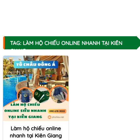
TAG: LÀM HỘ CHIẾU ONLINE NHANH TẠI KIÊN
GIANG
Làm hộ chiếu online
nhanh tại Kiên Giang