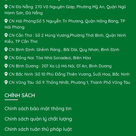
CN Đà Nẵng: 270 Võ Nguyên Giáp, Phường Mỹ An, Quận Ngũ
Hành Sơn, Đà Nẵng
CN Hải Phòng:Số 5 Nguyễn Tri Phương, Quận Hồng Bàng, TP
Hải Phòng
CN Cần Thơ : Số 2 Hùng Vương,Phường Thới Bình, Quận Ninh
Kiều, TP Cần Thơ
CN Bình Định: Ghềnh Ráng , Bãi Dài, Quy Nhơn, Bình Định
CN Đồng Nai: Tòa Nhà Sonadezi, Biên Hòa
CN Bình Dương : 207 Xa Lộ Hà Nội, Dĩ An, Bình Dương
CN Bắc Ninh :Số 10 Phù Đổng Thiên Vương, Suối Hoa, Bắc Ninh
CN Vũng Tàu :Số 9 Thống Nhất, Phường 1, Thành Phố Vũng Tàu
CHÍNH SÁCH
Chính sách bảo mật thông tin
Chính sách quản lý chất lượng
Chính sách tuân thủ pháp luật