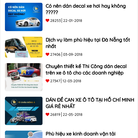
Có nên dán decal xe hơi hay không
?????
28253
22-01-2018
Dịch vụ làm phù hiệu tại Đà Nẵng tốt
nhất
27406
03-09-2018
Chuyên thiết kế Thi Công dán decal
trên xe ô tô cho các doanh nghiệp
27347
12-03-2018
DÁN ĐỀ CAN XE Ô TÔ TẠI HỒ CHÍ MINH
GIÁ RẺ NHẤT
26819
22-05-2018
Phù hiệu xe kinh doanh vận tải