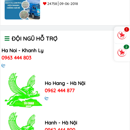
24758
09-06-2018
1
ĐỘI NGŨ HỖ TRỢ
2
Ha Noi - Khanh Ly
0963 444 803
Ho Hang - Hà Nội
0962 444 877
Hanh - Hà Nội
0962 444 800