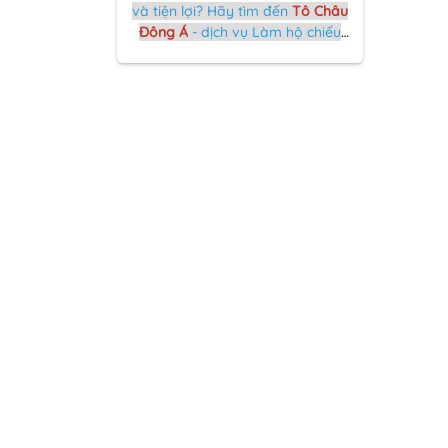
và tiện lợi? Hãy tìm đến
Tô Châu
Đông Á
- dịch vụ Làm hộ chiếu
nhanh online hàng đầu tại Hà
Tĩnh.