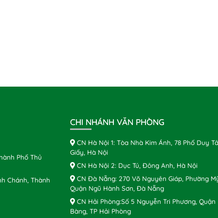
CHI NHÁNH VĂN PHÒNG
CN Hà Nội 1: Tòa Nhà Kim Ánh, 78 Phố Duy Tâ
Giấy, Hà Nội
Thành Phố Thủ
CN Hà Nội 2: Dục Tú, Đông Anh, Hà Nội
CN Đà Nẵng: 270 Võ Nguyên Giáp, Phường Mỹ
nh Chánh, Thành
Quận Ngũ Hành Sơn, Đà Nẵng
CN Hải Phòng:Số 5 Nguyễn Tri Phương, Quận
Bàng, TP Hải Phòng