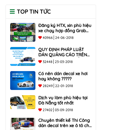
TOP TIN TỨC
Đăng ký HTX, xin phù hiệu
xe chạy hợp đồng Grab
taxi, Xe Du Lịch Tại Hồ Chí
40966
24-06-2018
Minh Giá Rẻ
QUY ĐỊNH PHÁP LUẬT
DÁN QUẢNG CÁO TRÊN
XE Ô TÔ NHỮNG ĐIỀU
32448
23-03-2018
CẦN BIẾT mới nhất 2018
???
Có nên dán decal xe hơi
hay không ?????
28249
22-01-2018
Dịch vụ làm phù hiệu tại
Đà Nẵng tốt nhất
27402
03-09-2018
Chuyên thiết kế Thi Công
dán decal trên xe ô tô cho