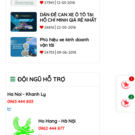
các doanh nghiệp
27345
12-03-2018
DÁN ĐỀ CAN XE Ô TÔ TẠI
HỒ CHÍ MINH GIÁ RẺ NHẤT
26816
22-05-2018
Phù hiệu xe kinh doanh
vận tải
24755
09-06-2018
ĐỘI NGŨ HỖ TRỢ
1
Ha Noi - Khanh Ly
2
0963 444 803
Ho Hang - Hà Nội
0962 444 877