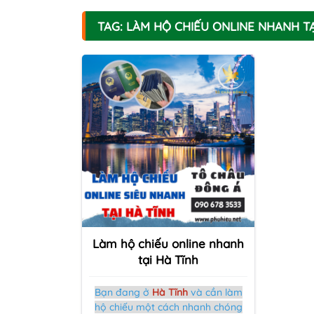
TAG: LÀM HỘ CHIẾU ONLINE NHANH TẠ
Làm hộ chiếu online nhanh
tại Hà Tĩnh
Bạn đang ở
Hà Tĩnh
và cần làm
hộ chiếu một cách nhanh chóng