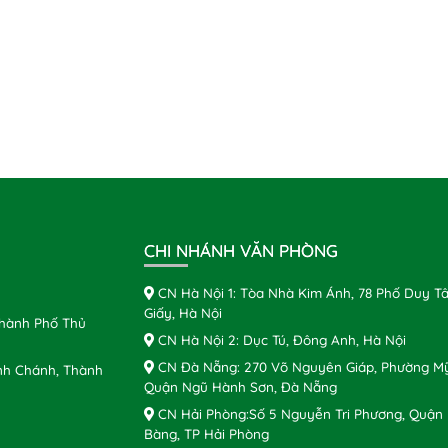
CHI NHÁNH VĂN PHÒNG
CN Hà Nội 1: Tòa Nhà Kim Ánh, 78 Phố Duy Tâ
Giấy, Hà Nội
Thành Phố Thủ
CN Hà Nội 2: Dục Tú, Đông Anh, Hà Nội
CN Đà Nẵng: 270 Võ Nguyên Giáp, Phường Mỹ
nh Chánh, Thành
Quận Ngũ Hành Sơn, Đà Nẵng
CN Hải Phòng:Số 5 Nguyễn Tri Phương, Quận
Bàng, TP Hải Phòng