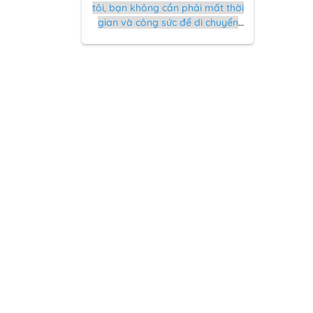
tôi, bạn không cần phải mất thời
gian và công sức để di chuyển
đến văn phòng hay phòng xét
nghiệm. Chỉ cần kết nối internet,
bạn có thể tiếp cận dịch vụ chất
lượng cao mà chúng tôi cung cấp
ngay tại nhà.