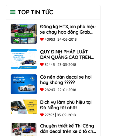
TOP TIN TỨC
Đăng ký HTX, xin phù hiệu
xe chạy hợp đồng Grab
taxi, Xe Du Lịch Tại Hồ Chí
40953
24-06-2018
Minh Giá Rẻ
QUY ĐỊNH PHÁP LUẬT
DÁN QUẢNG CÁO TRÊN
XE Ô TÔ NHỮNG ĐIỀU
32445
23-03-2018
CẦN BIẾT mới nhất 2018
???
Có nên dán decal xe hơi
hay không ?????
28243
22-01-2018
Dịch vụ làm phù hiệu tại
Đà Nẵng tốt nhất
27393
03-09-2018
Chuyên thiết kế Thi Công
dán decal trên xe ô tô cho