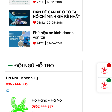
các doanh nghiệp
27338
12-03-2018
DÁN ĐỀ CAN XE Ô TÔ TẠI
HỒ CHÍ MINH GIÁ RẺ NHẤT
26812
22-05-2018
Phù hiệu xe kinh doanh
vận tải
24751
09-06-2018
ĐỘI NGŨ HỖ TRỢ
1
Ha Noi - Khanh Ly
2
0963 444 803
Ho Hang - Hà Nội
0962 444 877