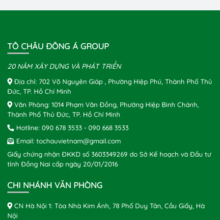
TÔ CHÂU ĐÔNG Á GROUP
20 NĂM XÂY DỰNG VÀ PHÁT TRIỂN
Địa chỉ: 702 Võ Nguyên Giáp , Phường Hiệp Phú, Thành Phố Thủ
Đức, TP. Hồ Chí Minh
Văn Phòng: 1014 Phạm Văn Đồng, Phường Hiệp Bình Chánh,
Thành Phố Thủ Đức, TP. Hồ Chí Minh
Hotline:
090 678 3533
-
090 668 3533
Email:
tochauvietnam@gmail.com
Giấy chứng nhận ĐKKD số 3603349269 do Sở Kế hoạch và Đầu tư
tỉnh Đồng Nai cấp ngày 20/01/2016
CHI NHÁNH VĂN PHÒNG
CN Hà Nội 1: Tòa Nhà Kim Ánh, 78 Phố Duy Tân, Cầu Giấy, Hà
Nội