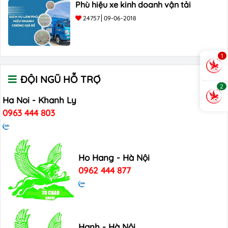
Phù hiệu xe kinh doanh vận tải
24757
09-06-2018
1
ĐỘI NGŨ HỖ TRỢ
2
Ha Noi - Khanh Ly
0963 444 803
Ho Hang - Hà Nội
0962 444 877
Hanh - Hà Nội