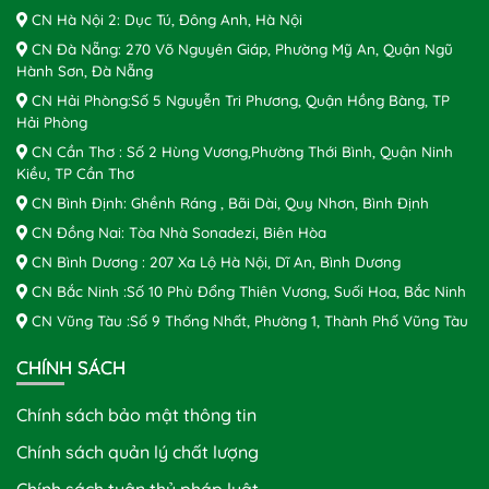
CN Hà Nội 2: Dục Tú, Đông Anh, Hà Nội
CN Đà Nẵng: 270 Võ Nguyên Giáp, Phường Mỹ An, Quận Ngũ
Hành Sơn, Đà Nẵng
CN Hải Phòng:Số 5 Nguyễn Tri Phương, Quận Hồng Bàng, TP
Hải Phòng
CN Cần Thơ : Số 2 Hùng Vương,Phường Thới Bình, Quận Ninh
Kiều, TP Cần Thơ
CN Bình Định: Ghềnh Ráng , Bãi Dài, Quy Nhơn, Bình Định
CN Đồng Nai: Tòa Nhà Sonadezi, Biên Hòa
CN Bình Dương : 207 Xa Lộ Hà Nội, Dĩ An, Bình Dương
CN Bắc Ninh :Số 10 Phù Đổng Thiên Vương, Suối Hoa, Bắc Ninh
CN Vũng Tàu :Số 9 Thống Nhất, Phường 1, Thành Phố Vũng Tàu
CHÍNH SÁCH
Chính sách bảo mật thông tin
Chính sách quản lý chất lượng
Chính sách tuân thủ pháp luật