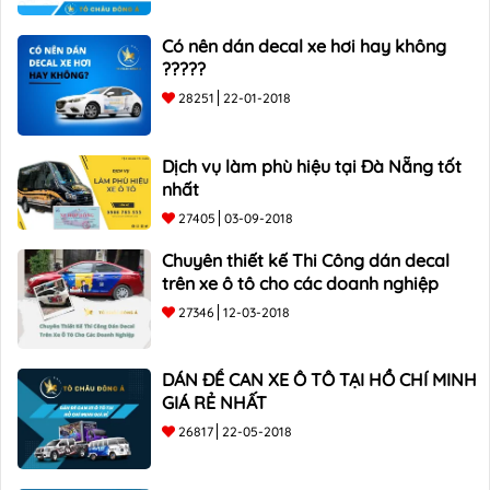
Có nên dán decal xe hơi hay không
?????
28251
22-01-2018
Dịch vụ làm phù hiệu tại Đà Nẵng tốt
nhất
27405
03-09-2018
Chuyên thiết kế Thi Công dán decal
trên xe ô tô cho các doanh nghiệp
27346
12-03-2018
DÁN ĐỀ CAN XE Ô TÔ TẠI HỒ CHÍ MINH
GIÁ RẺ NHẤT
26817
22-05-2018