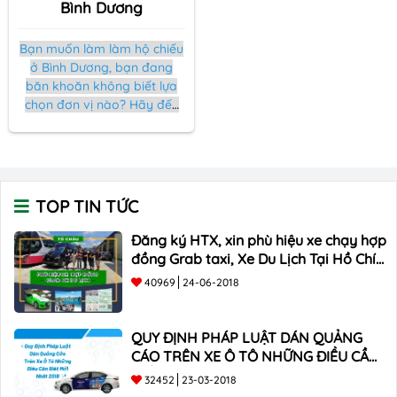
Bình Dương
Bạn muốn làm làm hộ chiếu
ở Bình Dương, bạn đang
băn khoăn không biết lựa
chọn đơn vị nào? Hãy đến
ngay với
Tô Châu Đông Á,
đảm bảo chúng tôi sẽ
không làm bạn thất vọng
khi lựa chọn.
TOP TIN TỨC
Đăng ký HTX, xin phù hiệu xe chạy hợp
đồng Grab taxi, Xe Du Lịch Tại Hồ Chí
Minh Giá Rẻ
40969
24-06-2018
QUY ĐỊNH PHÁP LUẬT DÁN QUẢNG
CÁO TRÊN XE Ô TÔ NHỮNG ĐIỀU CẦN
BIẾT mới nhất 2018 ???
32452
23-03-2018