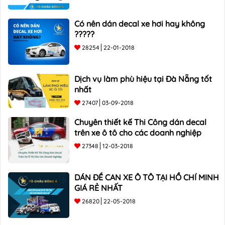
Có nên dán decal xe hơi hay không
?????
28254
22-01-2018
Dịch vụ làm phù hiệu tại Đà Nẵng tốt
nhất
27407
03-09-2018
Chuyên thiết kế Thi Công dán decal
trên xe ô tô cho các doanh nghiệp
27348
12-03-2018
DÁN ĐỀ CAN XE Ô TÔ TẠI HỒ CHÍ MINH
GIÁ RẺ NHẤT
26820
22-05-2018