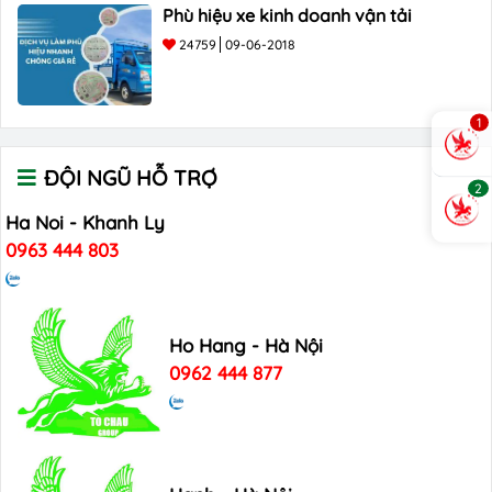
Phù hiệu xe kinh doanh vận tải
24759
09-06-2018
1
ĐỘI NGŨ HỖ TRỢ
2
Ha Noi - Khanh Ly
0963 444 803
Ho Hang - Hà Nội
0962 444 877