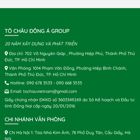
TÔ CHÂU ĐÔNG Á GROUP
20 NĂM XÂY DỰNG VÀ PHÁT TRIỂN
Địa chỉ: 702 Võ Nguyên Giáp , Phường Hiệp Phú, Thành Phố Thủ
Đức, TP. Hồ Chí Minh
Văn Phòng: 1014 Phạm Văn Đồng, Phường Hiệp Bình Chánh,
Thành Phố Thủ Đức, TP. Hồ Chí Minh
Hotline:
090 678 3533
-
090 668 3533
Email:
tochauvietnam@gmail.com
Giấy chứng nhận ĐKKD số 3603349269 do Sở Kế hoạch và Đầu tư
tỉnh Đồng Nai cấp ngày 20/01/2016
CHI NHÁNH VĂN PHÒNG
CN Hà Nội 1: Tòa Nhà Kim Ánh, 78 Phố Duy Tân, Cầu Giấy, Hà
Nội