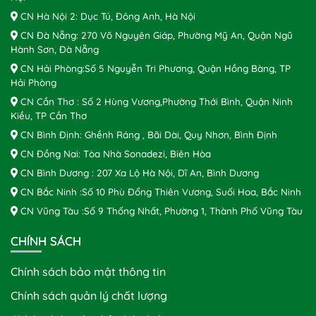
CN Hà Nội 2: Dục Tú, Đông Anh, Hà Nội
CN Đà Nẵng: 270 Võ Nguyên Giáp, Phường Mỹ An, Quận Ngũ
Hành Sơn, Đà Nẵng
CN Hải Phòng:Số 5 Nguyễn Tri Phương, Quận Hồng Bàng, TP
Hải Phòng
CN Cần Thơ : Số 2 Hùng Vương,Phường Thới Bình, Quận Ninh
Kiều, TP Cần Thơ
CN Bình Định: Ghềnh Ráng , Bãi Dài, Quy Nhơn, Bình Định
CN Đồng Nai: Tòa Nhà Sonadezi, Biên Hòa
CN Bình Dương : 207 Xa Lộ Hà Nội, Dĩ An, Bình Dương
CN Bắc Ninh :Số 10 Phù Đổng Thiên Vương, Suối Hoa, Bắc Ninh
CN Vũng Tàu :Số 9 Thống Nhất, Phường 1, Thành Phố Vũng Tàu
CHÍNH SÁCH
Chính sách bảo mật thông tin
Chính sách quản lý chất lượng