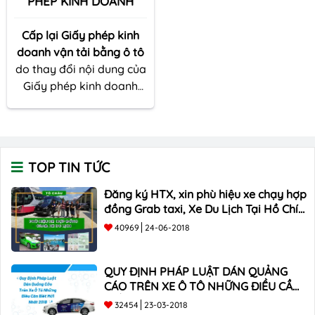
PHÉP KINH DOANH
Cấp lại Giấy phép kinh
doanh vận tải bằng ô tô
do thay đổi nội dung của
Giấy phép kinh doanh
được thực hiện như thế
nào? Hồ sơ, thủ tục ra
sao? Sau đây,
Tập Đoàn
Đông Á
sẽ giúp quý
TOP TIN TỨC
khách hàng giải đáp
thắc mắc về vấn đề này.
Đăng ký HTX, xin phù hiệu xe chạy hợp
đồng Grab taxi, Xe Du Lịch Tại Hồ Chí
Minh Giá Rẻ
40969
24-06-2018
QUY ĐỊNH PHÁP LUẬT DÁN QUẢNG
CÁO TRÊN XE Ô TÔ NHỮNG ĐIỀU CẦN
BIẾT mới nhất 2018 ???
32454
23-03-2018