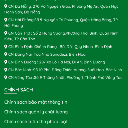
CN Đà Nẵng: 270 Võ Nguyên Giáp, Phường Mỹ An, Quận Ngũ
Hành Sơn, Đà Nẵng
CN Hải Phòng:Số 5 Nguyễn Tri Phương, Quận Hồng Bàng, TP
Hải Phòng
CN Cần Thơ : Số 2 Hùng Vương,Phường Thới Bình, Quận Ninh
Kiều, TP Cần Thơ
CN Bình Định: Ghềnh Ráng , Bãi Dài, Quy Nhơn, Bình Định
CN Đồng Nai: Tòa Nhà Sonadezi, Biên Hòa
CN Bình Dương : 207 Xa Lộ Hà Nội, Dĩ An, Bình Dương
CN Bắc Ninh :Số 10 Phù Đổng Thiên Vương, Suối Hoa, Bắc Ninh
CN Vũng Tàu :Số 9 Thống Nhất, Phường 1, Thành Phố Vũng Tàu
CHÍNH SÁCH
Chính sách bảo mật thông tin
Chính sách quản lý chất lượng
Chính sách tuân thủ pháp luật