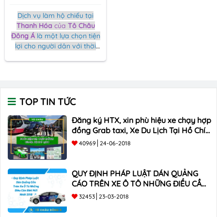
Dịch vụ làm hộ chiếu tại
Thanh Hóa
của
Tô Châu
Đông Á
là một lựa chọn tiện
lợi cho người dân với thời
gian xử lý nhanh chóng, đội
ngũ chuyên nghiệp, và sự
phục vụ thân thiện. Đây là
nơi bạn có thể dễ dàng thực
hiện các thủ tục làm hộ
TOP TIN TỨC
chiếu một cách hiệu quả.
Đăng ký HTX, xin phù hiệu xe chạy hợp
đồng Grab taxi, Xe Du Lịch Tại Hồ Chí
Minh Giá Rẻ
40969
24-06-2018
QUY ĐỊNH PHÁP LUẬT DÁN QUẢNG
CÁO TRÊN XE Ô TÔ NHỮNG ĐIỀU CẦN
BIẾT mới nhất 2018 ???
32453
23-03-2018