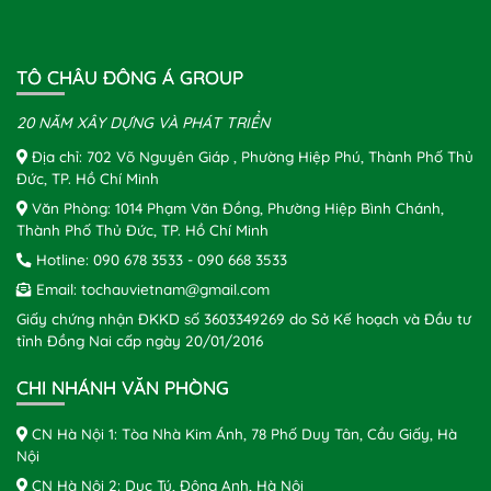
TÔ CHÂU ĐÔNG Á GROUP
20 NĂM XÂY DỰNG VÀ PHÁT TRIỂN
Địa chỉ: 702 Võ Nguyên Giáp , Phường Hiệp Phú, Thành Phố Thủ
Đức, TP. Hồ Chí Minh
Văn Phòng: 1014 Phạm Văn Đồng, Phường Hiệp Bình Chánh,
Thành Phố Thủ Đức, TP. Hồ Chí Minh
Hotline:
090 678 3533
-
090 668 3533
Email:
tochauvietnam@gmail.com
Giấy chứng nhận ĐKKD số 3603349269 do Sở Kế hoạch và Đầu tư
tỉnh Đồng Nai cấp ngày 20/01/2016
CHI NHÁNH VĂN PHÒNG
CN Hà Nội 1: Tòa Nhà Kim Ánh, 78 Phố Duy Tân, Cầu Giấy, Hà
Nội
CN Hà Nội 2: Dục Tú, Đông Anh, Hà Nội