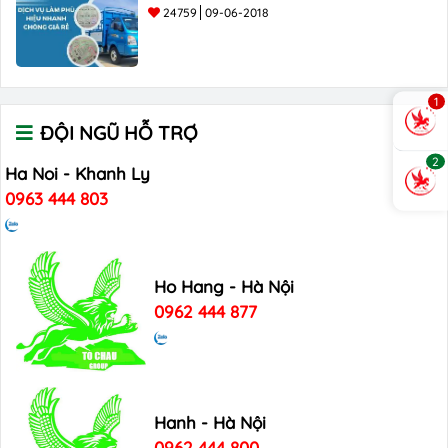
24759
09-06-2018
1
ĐỘI NGŨ HỖ TRỢ
2
Ha Noi - Khanh Ly
0963 444 803
Ho Hang - Hà Nội
0962 444 877
Hanh - Hà Nội
0962 444 800