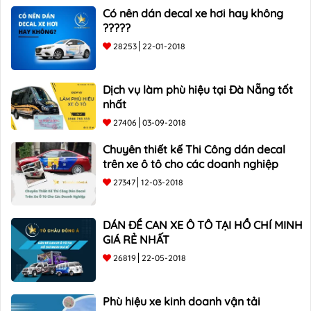
Có nên dán decal xe hơi hay không
?????
28253
22-01-2018
Dịch vụ làm phù hiệu tại Đà Nẵng tốt
nhất
27406
03-09-2018
Chuyên thiết kế Thi Công dán decal
trên xe ô tô cho các doanh nghiệp
27347
12-03-2018
DÁN ĐỀ CAN XE Ô TÔ TẠI HỒ CHÍ MINH
GIÁ RẺ NHẤT
26819
22-05-2018
Phù hiệu xe kinh doanh vận tải