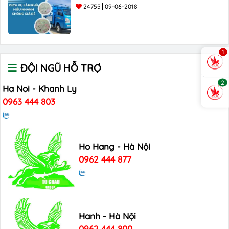
24755
09-06-2018
1
ĐỘI NGŨ HỖ TRỢ
2
Ha Noi - Khanh Ly
0963 444 803
Ho Hang - Hà Nội
0962 444 877
Hanh - Hà Nội
0962 444 800