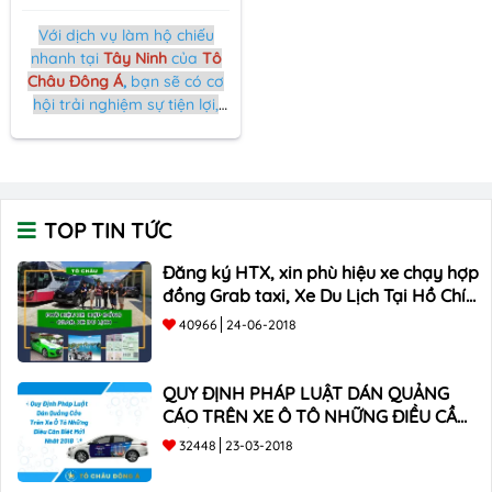
Với dịch vụ làm hộ chiếu
nhanh tại
Tây Ninh
của
Tô
Châu Đông Á
,
bạn sẽ có cơ
hội trải nghiệm sự tiện lợi,
độ tin cậy, và tốc độ ưu việt.
Hãy để chúng tôi giúp bạn
hoàn thành quy trình làm hộ
chiếu một cách thuận lợi và
an tâm.
TOP TIN TỨC
Đăng ký HTX, xin phù hiệu xe chạy hợp
đồng Grab taxi, Xe Du Lịch Tại Hồ Chí
Minh Giá Rẻ
40966
24-06-2018
QUY ĐỊNH PHÁP LUẬT DÁN QUẢNG
CÁO TRÊN XE Ô TÔ NHỮNG ĐIỀU CẦN
BIẾT mới nhất 2018 ???
32448
23-03-2018