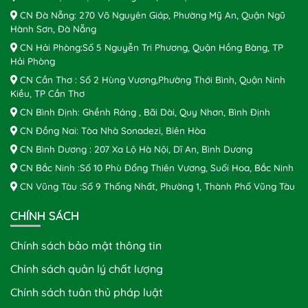
CN Đà Nẵng: 270 Võ Nguyên Giáp, Phường Mỹ An, Quận Ngũ
Hành Sơn, Đà Nẵng
CN Hải Phòng:Số 5 Nguyễn Tri Phương, Quận Hồng Bàng, TP
Hải Phòng
CN Cần Thơ : Số 2 Hùng Vương,Phường Thới Bình, Quận Ninh
Kiều, TP Cần Thơ
CN Bình Định: Ghềnh Ráng , Bãi Dài, Quy Nhơn, Bình Định
CN Đồng Nai: Tòa Nhà Sonadezi, Biên Hòa
CN Bình Dương : 207 Xa Lộ Hà Nội, Dĩ An, Bình Dương
CN Bắc Ninh :Số 10 Phù Đổng Thiên Vương, Suối Hoa, Bắc Ninh
CN Vũng Tàu :Số 9 Thống Nhất, Phường 1, Thành Phố Vũng Tàu
CHÍNH SÁCH
Chính sách bảo mật thông tin
Chính sách quản lý chất lượng
Chính sách tuân thủ pháp luật