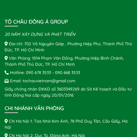
TÔ CHÂU ĐÔNG Á GROUP
20 NĂM XÂY DỰNG VÀ PHÁT TRIỂN
Địa chỉ: 702 Võ Nguyên Giáp , Phường Hiệp Phú, Thành Phố Thủ
Đức, TP. Hồ Chí Minh
Văn Phòng: 1014 Phạm Văn Đồng, Phường Hiệp Bình Chánh,
Thành Phố Thủ Đức, TP. Hồ Chí Minh
Hotline:
090 678 3533
-
090 668 3533
Email:
tochauvietnam@gmail.com
Giấy chứng nhận ĐKKD số 3603349269 do Sở Kế hoạch và Đầu tư
tỉnh Đồng Nai cấp ngày 20/01/2016
CHI NHÁNH VĂN PHÒNG
CN Hà Nội 1: Tòa Nhà Kim Ánh, 78 Phố Duy Tân, Cầu Giấy, Hà
Nội
CN Hà Nội 2: Dục Tú, Đông Anh, Hà Nội