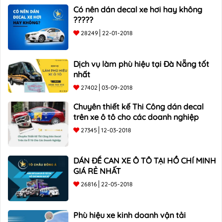
Có nên dán decal xe hơi hay không
?????
28249
22-01-2018
Dịch vụ làm phù hiệu tại Đà Nẵng tốt
nhất
27402
03-09-2018
Chuyên thiết kế Thi Công dán decal
trên xe ô tô cho các doanh nghiệp
27345
12-03-2018
DÁN ĐỀ CAN XE Ô TÔ TẠI HỒ CHÍ MINH
GIÁ RẺ NHẤT
26816
22-05-2018
Phù hiệu xe kinh doanh vận tải