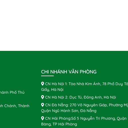
CHI NHÁNH VĂN PHÒNG
CN Hà Nội 1: Tòa Nhà Kim Ánh, 78 Phố Duy Tâ
Giấy, Hà Nội
Thành Phố Thủ
CN Hà Nội 2: Dục Tú, Đông Anh, Hà Nội
CN Đà Nẵng: 270 Võ Nguyên Giáp, Phường Mỹ
nh Chánh, Thành
Quận Ngũ Hành Sơn, Đà Nẵng
CN Hải Phòng:Số 5 Nguyễn Tri Phương, Quận
Bàng, TP Hải Phòng