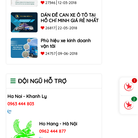
các doanh nghiệp
27346
12-03-2018
DÁN ĐỀ CAN XE Ô TÔ TẠI
HỒ CHÍ MINH GIÁ RẺ NHẤT
26817
22-05-2018
Phù hiệu xe kinh doanh
vận tải
24757
09-06-2018
ĐỘI NGŨ HỖ TRỢ
1
Ha Noi - Khanh Ly
2
0963 444 803
Ho Hang - Hà Nội
0962 444 877