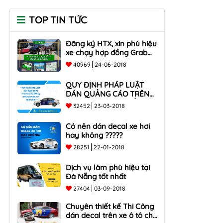
TOP TIN TỨC
Đăng ký HTX, xin phù hiệu
xe chạy hợp đồng Grab
taxi, Xe Du Lịch Tại Hồ Chí
40969
24-06-2018
Minh Giá Rẻ
QUY ĐỊNH PHÁP LUẬT
DÁN QUẢNG CÁO TRÊN
XE Ô TÔ NHỮNG ĐIỀU
32452
23-03-2018
CẦN BIẾT mới nhất 2018
???
Có nên dán decal xe hơi
hay không ?????
28251
22-01-2018
Dịch vụ làm phù hiệu tại
Đà Nẵng tốt nhất
27404
03-09-2018
Chuyên thiết kế Thi Công
dán decal trên xe ô tô cho