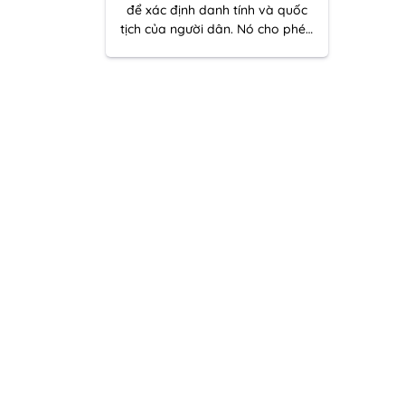
để xác định danh tính và quốc
tịch của người dân. Nó cho phép
bạn đi nước ngoài và là một phần
quan trọng của việc thực hiện các
chuyến đi quốc tế.