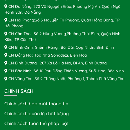
CN Đà Nẵng: 270 Võ Nguyên Giáp, Phường Mỹ An, Quận Ngũ
Hành Sơn, Đà Nẵng
CN Hải Phòng:Số 5 Nguyễn Tri Phương, Quận Hồng Bàng, TP
Hải Phòng
CN Cần Thơ : Số 2 Hùng Vương,Phường Thới Bình, Quận Ninh
Kiều, TP Cần Thơ
CN Bình Định: Ghềnh Ráng , Bãi Dài, Quy Nhơn, Bình Định
CN Đồng Nai: Tòa Nhà Sonadezi, Biên Hòa
CN Bình Dương : 207 Xa Lộ Hà Nội, Dĩ An, Bình Dương
CN Bắc Ninh :Số 10 Phù Đổng Thiên Vương, Suối Hoa, Bắc Ninh
CN Vũng Tàu :Số 9 Thống Nhất, Phường 1, Thành Phố Vũng Tàu
CHÍNH SÁCH
Chính sách bảo mật thông tin
Chính sách quản lý chất lượng
Chính sách tuân thủ pháp luật