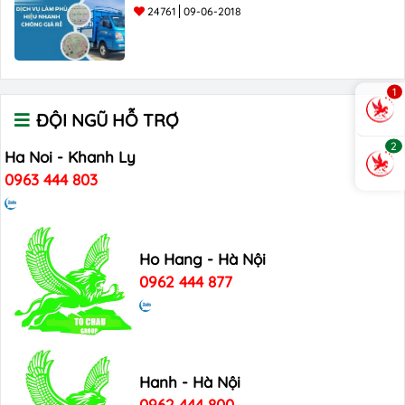
24761
09-06-2018
1
ĐỘI NGŨ HỖ TRỢ
2
Ha Noi - Khanh Ly
0963 444 803
Ho Hang - Hà Nội
0962 444 877
Hanh - Hà Nội
0962 444 800