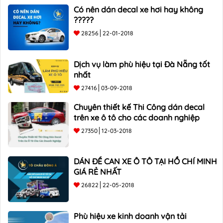
Có nên dán decal xe hơi hay không
?????
28256
22-01-2018
Dịch vụ làm phù hiệu tại Đà Nẵng tốt
nhất
27416
03-09-2018
Chuyên thiết kế Thi Công dán decal
trên xe ô tô cho các doanh nghiệp
27350
12-03-2018
DÁN ĐỀ CAN XE Ô TÔ TẠI HỒ CHÍ MINH
GIÁ RẺ NHẤT
26822
22-05-2018
Phù hiệu xe kinh doanh vận tải