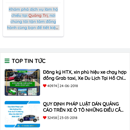
Khám phá dịch vụ làm hộ
chiếu tại
Quảng Trị,
nơi
chúng tôi tận tâm đồng
hành cùng bạn để tiết kiệm
thời gian và nỗ lực. Với sự
chuyên nghiệp và kỹ thuật
viên có kinh nghiệm, chúng
tôi đảm bảo bạn sẽ nhận
được hộ chiếu mới hoặc tái
TOP TIN TỨC
cấp nhanh chóng.
Đăng ký HTX, xin phù hiệu xe chạy hợp
đồng Grab taxi, Xe Du Lịch Tại Hồ Chí
Minh Giá Rẻ
40974
24-06-2018
QUY ĐỊNH PHÁP LUẬT DÁN QUẢNG
CÁO TRÊN XE Ô TÔ NHỮNG ĐIỀU CẦN
BIẾT mới nhất 2018 ???
32458
23-03-2018