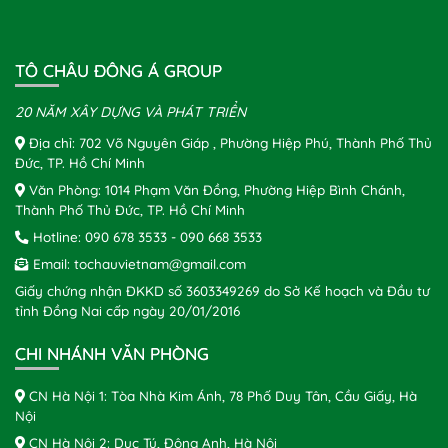
TÔ CHÂU ĐÔNG Á GROUP
20 NĂM XÂY DỰNG VÀ PHÁT TRIỂN
Địa chỉ: 702 Võ Nguyên Giáp , Phường Hiệp Phú, Thành Phố Thủ
Đức, TP. Hồ Chí Minh
Văn Phòng: 1014 Phạm Văn Đồng, Phường Hiệp Bình Chánh,
Thành Phố Thủ Đức, TP. Hồ Chí Minh
Hotline:
090 678 3533
-
090 668 3533
Email:
tochauvietnam@gmail.com
Giấy chứng nhận ĐKKD số 3603349269 do Sở Kế hoạch và Đầu tư
tỉnh Đồng Nai cấp ngày 20/01/2016
CHI NHÁNH VĂN PHÒNG
CN Hà Nội 1: Tòa Nhà Kim Ánh, 78 Phố Duy Tân, Cầu Giấy, Hà
Nội
CN Hà Nội 2: Dục Tú, Đông Anh, Hà Nội