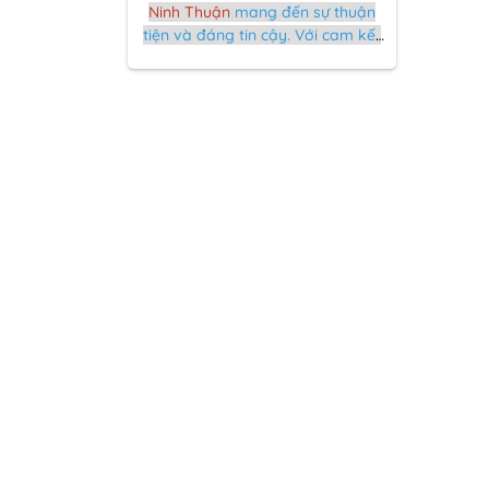
Ninh Thuận
mang đến sự thuận
tiện và đáng tin cậy. Với cam kết
tiết kiệm thời gian, chất lượng
đảm bảo, và dịch vụ chuyên
nghiệp, chúng tôi giúp bạn chuẩn
bị hộ chiếu một cách nhanh
chóng và hiệu quả cho mọi hành
trình.