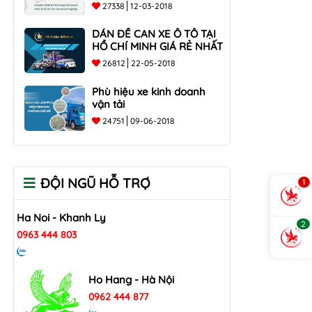
các doanh nghiệp
27338
12-03-2018
DÁN ĐỀ CAN XE Ô TÔ TẠI
HỒ CHÍ MINH GIÁ RẺ NHẤT
26812
22-05-2018
Phù hiệu xe kinh doanh
vận tải
24751
09-06-2018
ĐỘI NGŨ HỖ TRỢ
1
Ha Noi - Khanh Ly
2
0963 444 803
Ho Hang - Hà Nội
0962 444 877