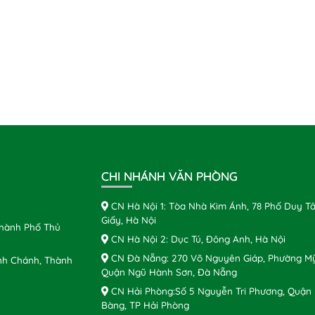
CHI NHÁNH VĂN PHÒNG
CN Hà Nội 1: Tòa Nhà Kim Ánh, 78 Phố Duy Tâ
Giấy, Hà Nội
Thành Phố Thủ
CN Hà Nội 2: Dục Tú, Đông Anh, Hà Nội
CN Đà Nẵng: 270 Võ Nguyên Giáp, Phường Mỹ
nh Chánh, Thành
Quận Ngũ Hành Sơn, Đà Nẵng
CN Hải Phòng:Số 5 Nguyễn Tri Phương, Quận
Bàng, TP Hải Phòng