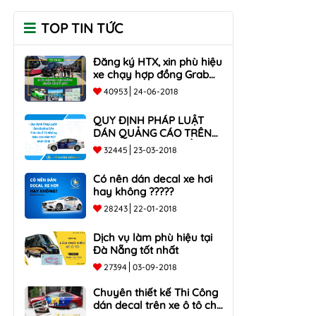
TOP TIN TỨC
Đăng ký HTX, xin phù hiệu
xe chạy hợp đồng Grab
taxi, Xe Du Lịch Tại Hồ Chí
40953
24-06-2018
Minh Giá Rẻ
QUY ĐỊNH PHÁP LUẬT
DÁN QUẢNG CÁO TRÊN
XE Ô TÔ NHỮNG ĐIỀU
32445
23-03-2018
CẦN BIẾT mới nhất 2018
???
Có nên dán decal xe hơi
hay không ?????
28243
22-01-2018
Dịch vụ làm phù hiệu tại
Đà Nẵng tốt nhất
27394
03-09-2018
Chuyên thiết kế Thi Công
dán decal trên xe ô tô cho