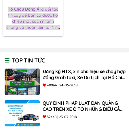
Tô Châu Đông Á
là đối tác
tin cậy để bạn có được hộ
chiếu một cách nhanh
chóng và thuận tiện tại Ninh
Bình. Việc làm hộ chiếu
không phải lúc nào cũng
phức tạp. Với chúng tôi, quy
trình làm hộ chiếu đơn giản
và hiệu quả. Chúng tôi tập
TOP TIN TỨC
trung vào việc giúp bạn tiết
kiệm thời gian và nỗ lực.
Đăng ký HTX, xin phù hiệu xe chạy hợp
đồng Grab taxi, Xe Du Lịch Tại Hồ Chí
Minh Giá Rẻ
40966
24-06-2018
QUY ĐỊNH PHÁP LUẬT DÁN QUẢNG
CÁO TRÊN XE Ô TÔ NHỮNG ĐIỀU CẦN
BIẾT mới nhất 2018 ???
32448
23-03-2018