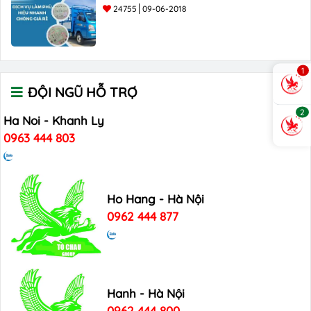
24755
09-06-2018
1
ĐỘI NGŨ HỖ TRỢ
2
Ha Noi - Khanh Ly
0963 444 803
Ho Hang - Hà Nội
0962 444 877
Hanh - Hà Nội
0962 444 800