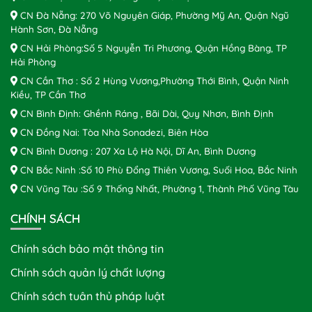
CN Đà Nẵng: 270 Võ Nguyên Giáp, Phường Mỹ An, Quận Ngũ
Hành Sơn, Đà Nẵng
CN Hải Phòng:Số 5 Nguyễn Tri Phương, Quận Hồng Bàng, TP
Hải Phòng
CN Cần Thơ : Số 2 Hùng Vương,Phường Thới Bình, Quận Ninh
Kiều, TP Cần Thơ
CN Bình Định: Ghềnh Ráng , Bãi Dài, Quy Nhơn, Bình Định
CN Đồng Nai: Tòa Nhà Sonadezi, Biên Hòa
CN Bình Dương : 207 Xa Lộ Hà Nội, Dĩ An, Bình Dương
CN Bắc Ninh :Số 10 Phù Đổng Thiên Vương, Suối Hoa, Bắc Ninh
CN Vũng Tàu :Số 9 Thống Nhất, Phường 1, Thành Phố Vũng Tàu
CHÍNH SÁCH
Chính sách bảo mật thông tin
Chính sách quản lý chất lượng
Chính sách tuân thủ pháp luật