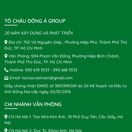
TÔ CHÂU ĐÔNG Á GROUP
20 NĂM XÂY DỰNG VÀ PHÁT TRIỂN
Địa chỉ: 702 Võ Nguyên Giáp , Phường Hiệp Phú, Thành Phố Thủ
Đức, TP. Hồ Chí Minh
Văn Phòng: 1014 Phạm Văn Đồng, Phường Hiệp Bình Chánh,
Thành Phố Thủ Đức, TP. Hồ Chí Minh
Hotline:
090 678 3533
-
090 668 3533
Email:
tochauvietnam@gmail.com
Giấy chứng nhận ĐKKD số 3603349269 do Sở Kế hoạch và Đầu tư
tỉnh Đồng Nai cấp ngày 20/01/2016
CHI NHÁNH VĂN PHÒNG
CN Hà Nội 1: Tòa Nhà Kim Ánh, 78 Phố Duy Tân, Cầu Giấy, Hà
Nội
CN Hà Nội 2: Dục Tú, Đông Anh, Hà Nội