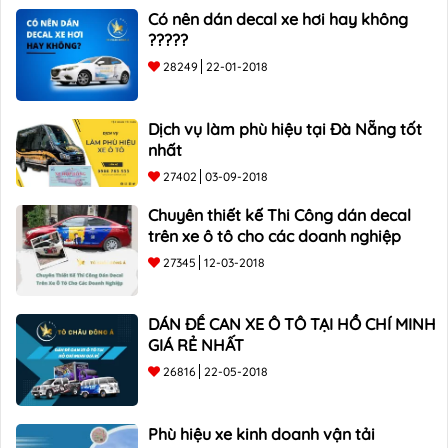
Có nên dán decal xe hơi hay không
?????
28249
22-01-2018
Dịch vụ làm phù hiệu tại Đà Nẵng tốt
nhất
27402
03-09-2018
Chuyên thiết kế Thi Công dán decal
trên xe ô tô cho các doanh nghiệp
27345
12-03-2018
DÁN ĐỀ CAN XE Ô TÔ TẠI HỒ CHÍ MINH
GIÁ RẺ NHẤT
26816
22-05-2018
Phù hiệu xe kinh doanh vận tải