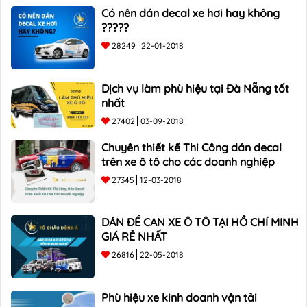
Có nên dán decal xe hơi hay không
?????
28249
22-01-2018
Dịch vụ làm phù hiệu tại Đà Nẵng tốt
nhất
27402
03-09-2018
Chuyên thiết kế Thi Công dán decal
trên xe ô tô cho các doanh nghiệp
27345
12-03-2018
DÁN ĐỀ CAN XE Ô TÔ TẠI HỒ CHÍ MINH
GIÁ RẺ NHẤT
26816
22-05-2018
Phù hiệu xe kinh doanh vận tải