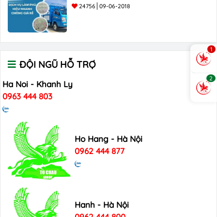
24756
09-06-2018
1
ĐỘI NGŨ HỖ TRỢ
2
Ha Noi - Khanh Ly
0963 444 803
Ho Hang - Hà Nội
0962 444 877
Hanh - Hà Nội
0962 444 800