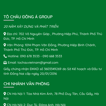
TÔ CHÂU ĐÔNG Á GROUP
20 NĂM XÂY DỰNG VÀ PHÁT TRIỂN
Địa chỉ: 702 Võ Nguyên Giáp , Phường Hiệp Phú, Thành Phố Thủ
Đức, TP. Hồ Chí Minh
Văn Phòng: 1014 Phạm Văn Đồng, Phường Hiệp Bình Chánh,
Thành Phố Thủ Đức, TP. Hồ Chí Minh
Hotline:
090 678 3533
-
090 668 3533
Email:
tochauvietnam@gmail.com
Giấy chứng nhận ĐKKD số 3603349269 do Sở Kế hoạch và Đầu tư
tỉnh Đồng Nai cấp ngày 20/01/2016
CHI NHÁNH VĂN PHÒNG
CN Hà Nội 1: Tòa Nhà Kim Ánh, 78 Phố Duy Tân, Cầu Giấy, Hà
Nội
CN Hà Nội 2: Dục Tú, Đông Anh, Hà Nội