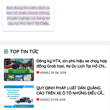
Bạn đang tìm kiếm dịch vụ
làm hộ chiếu nhanh chóng,
chuyên nghiệp và đáng tin
cậy tại Phú Yên?
Tô Châu
Đông Á
chính là sự lựa chọn
hàng đầu cho mọi nhu cầu
của bạn. Dưới đây, chúng tôi
sẽ giúp bạn hiểu rõ hơn về
dịch vụ của chúng tôi và
TOP TIN TỨC
những lợi ích khi lựa chọn
chúng tôi.
Đăng ký HTX, xin phù hiệu xe chạy hợp
đồng Grab taxi, Xe Du Lịch Tại Hồ Chí
Minh Giá Rẻ
40968
24-06-2018
QUY ĐỊNH PHÁP LUẬT DÁN QUẢNG
CÁO TRÊN XE Ô TÔ NHỮNG ĐIỀU CẦN
BIẾT mới nhất 2018 ???
32450
23-03-2018