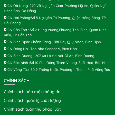
CN Đà Nẵng: 270 Võ Nguyên Giáp, Phường Mỹ An, Quận Ngũ
Hành Sơn, Đà Nẵng
CN Hải Phòng:Số 5 Nguyễn Tri Phương, Quận Hồng Bàng, TP
Hải Phòng
CN Cần Thơ : Số 2 Hùng Vương,Phường Thới Bình, Quận Ninh
Kiều, TP Cần Thơ
CN Bình Định: Ghềnh Ráng , Bãi Dài, Quy Nhơn, Bình Định
CN Đồng Nai: Tòa Nhà Sonadezi, Biên Hòa
CN Bình Dương : 207 Xa Lộ Hà Nội, Dĩ An, Bình Dương
CN Bắc Ninh :Số 10 Phù Đổng Thiên Vương, Suối Hoa, Bắc Ninh
CN Vũng Tàu :Số 9 Thống Nhất, Phường 1, Thành Phố Vũng Tàu
CHÍNH SÁCH
Chính sách bảo mật thông tin
Chính sách quản lý chất lượng
Chính sách tuân thủ pháp luật