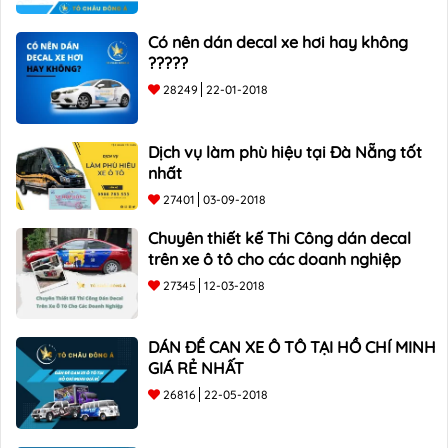
Có nên dán decal xe hơi hay không
?????
28249
22-01-2018
Dịch vụ làm phù hiệu tại Đà Nẵng tốt
nhất
27401
03-09-2018
Chuyên thiết kế Thi Công dán decal
trên xe ô tô cho các doanh nghiệp
27345
12-03-2018
DÁN ĐỀ CAN XE Ô TÔ TẠI HỒ CHÍ MINH
GIÁ RẺ NHẤT
26816
22-05-2018