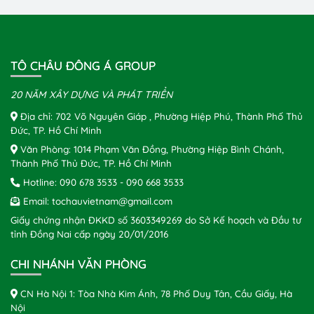
TÔ CHÂU ĐÔNG Á GROUP
20 NĂM XÂY DỰNG VÀ PHÁT TRIỂN
Địa chỉ: 702 Võ Nguyên Giáp , Phường Hiệp Phú, Thành Phố Thủ
Đức, TP. Hồ Chí Minh
Văn Phòng: 1014 Phạm Văn Đồng, Phường Hiệp Bình Chánh,
Thành Phố Thủ Đức, TP. Hồ Chí Minh
Hotline:
090 678 3533
-
090 668 3533
Email:
tochauvietnam@gmail.com
Giấy chứng nhận ĐKKD số 3603349269 do Sở Kế hoạch và Đầu tư
tỉnh Đồng Nai cấp ngày 20/01/2016
CHI NHÁNH VĂN PHÒNG
CN Hà Nội 1: Tòa Nhà Kim Ánh, 78 Phố Duy Tân, Cầu Giấy, Hà
Nội