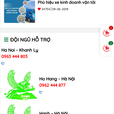
Phù hiệu xe kinh doanh vận tải
24754
09-06-2018
1
ĐỘI NGŨ HỖ TRỢ
2
Ha Noi - Khanh Ly
0963 444 803
Ho Hang - Hà Nội
0962 444 877
Hanh - Hà Nội