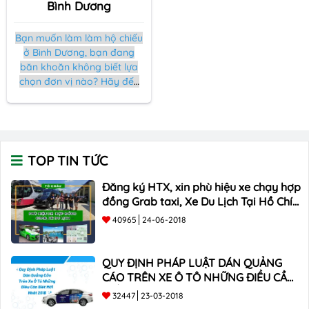
Bình Dương
Bạn muốn làm làm hộ chiếu
ở Bình Dương, bạn đang
băn khoăn không biết lựa
chọn đơn vị nào? Hãy đến
ngay với
Tô Châu Đông Á,
đảm bảo chúng tôi sẽ
không làm bạn thất vọng
khi lựa chọn.
TOP TIN TỨC
Đăng ký HTX, xin phù hiệu xe chạy hợp
đồng Grab taxi, Xe Du Lịch Tại Hồ Chí
Minh Giá Rẻ
40965
24-06-2018
QUY ĐỊNH PHÁP LUẬT DÁN QUẢNG
CÁO TRÊN XE Ô TÔ NHỮNG ĐIỀU CẦN
BIẾT mới nhất 2018 ???
32447
23-03-2018