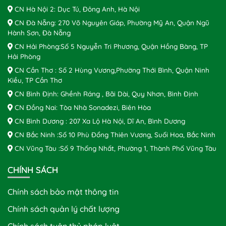
CN Hà Nội 2: Dục Tú, Đông Anh, Hà Nội
CN Đà Nẵng: 270 Võ Nguyên Giáp, Phường Mỹ An, Quận Ngũ
Hành Sơn, Đà Nẵng
CN Hải Phòng:Số 5 Nguyễn Tri Phương, Quận Hồng Bàng, TP
Hải Phòng
CN Cần Thơ : Số 2 Hùng Vương,Phường Thới Bình, Quận Ninh
Kiều, TP Cần Thơ
CN Bình Định: Ghềnh Ráng , Bãi Dài, Quy Nhơn, Bình Định
CN Đồng Nai: Tòa Nhà Sonadezi, Biên Hòa
CN Bình Dương : 207 Xa Lộ Hà Nội, Dĩ An, Bình Dương
CN Bắc Ninh :Số 10 Phù Đổng Thiên Vương, Suối Hoa, Bắc Ninh
CN Vũng Tàu :Số 9 Thống Nhất, Phường 1, Thành Phố Vũng Tàu
CHÍNH SÁCH
Chính sách bảo mật thông tin
Chính sách quản lý chất lượng
Chính sách tuân thủ pháp luật