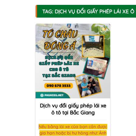
TAG: DỊCH VỤ ĐỔI GIẤY PHÉP LÁI XE Ô
Dịch vụ đổi giấy phép lái xe
ô tô tại Bắc Giang
Nếu bằng lái xe của bạn cần được
gia hạn hoặc bị hư hỏng như: Ảnh