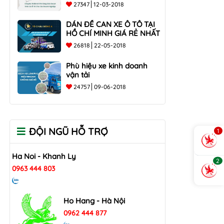
các doanh nghiệp
27347
12-03-2018
DÁN ĐỀ CAN XE Ô TÔ TẠI
HỒ CHÍ MINH GIÁ RẺ NHẤT
26818
22-05-2018
Phù hiệu xe kinh doanh
vận tải
24757
09-06-2018
ĐỘI NGŨ HỖ TRỢ
1
Ha Noi - Khanh Ly
2
0963 444 803
Ho Hang - Hà Nội
0962 444 877