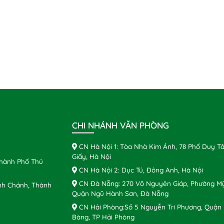
CHI NHÁNH VĂN PHÒNG
CN Hà Nội 1: Tòa Nhà Kim Ánh, 78 Phố Duy Tâ
Giấy, Hà Nội
Thành Phố Thủ
CN Hà Nội 2: Dục Tú, Đông Anh, Hà Nội
CN Đà Nẵng: 270 Võ Nguyên Giáp, Phường Mỹ
nh Chánh, Thành
Quận Ngũ Hành Sơn, Đà Nẵng
CN Hải Phòng:Số 5 Nguyễn Tri Phương, Quận
Bàng, TP Hải Phòng