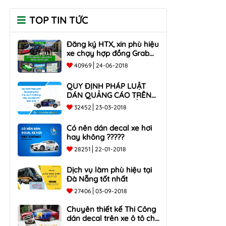
TOP TIN TỨC
Đăng ký HTX, xin phù hiệu
xe chạy hợp đồng Grab
taxi, Xe Du Lịch Tại Hồ Chí
40969
24-06-2018
Minh Giá Rẻ
QUY ĐỊNH PHÁP LUẬT
DÁN QUẢNG CÁO TRÊN
XE Ô TÔ NHỮNG ĐIỀU
32452
23-03-2018
CẦN BIẾT mới nhất 2018
???
Có nên dán decal xe hơi
hay không ?????
28251
22-01-2018
Dịch vụ làm phù hiệu tại
Đà Nẵng tốt nhất
27406
03-09-2018
Chuyên thiết kế Thi Công
dán decal trên xe ô tô cho