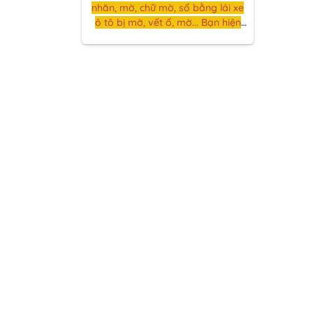
nhăn, mờ, chữ mờ, số bằng lái xe
ô tô bị mờ, vết ố, mờ... Bạn hiện
đang ở Bắc Giang và muốn đổi
bằng lái xe ở Bắc Giang, Và bạn
muốn biết về thủ tục và lệ phí khi
trao đổi bằng lái xe.