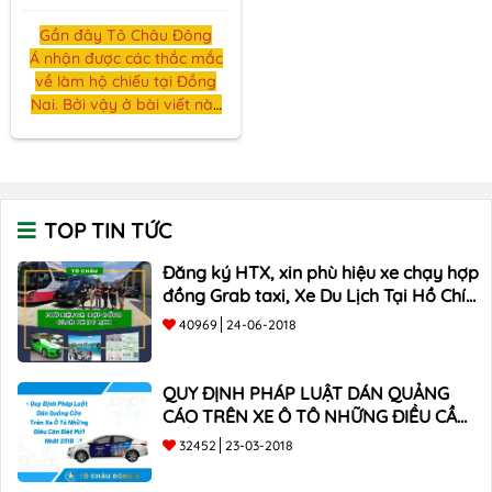
Gần đây Tô Châu Đông
Á nhận được các thắc mắc
về làm hộ chiếu tại Đồng
Nai. Bởi vậy ở bài viết này
chúng tôi sẽ giới thiệu tới
các bạn
dịch vụ làm hộ
chiều (passport) tại Đồng
Nai.
TOP TIN TỨC
Đăng ký HTX, xin phù hiệu xe chạy hợp
đồng Grab taxi, Xe Du Lịch Tại Hồ Chí
Minh Giá Rẻ
40969
24-06-2018
QUY ĐỊNH PHÁP LUẬT DÁN QUẢNG
CÁO TRÊN XE Ô TÔ NHỮNG ĐIỀU CẦN
BIẾT mới nhất 2018 ???
32452
23-03-2018