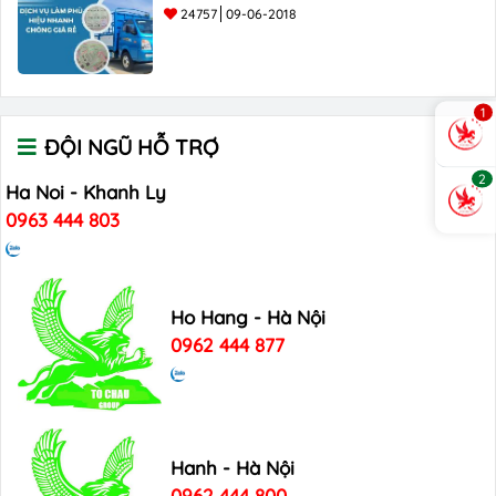
24757
09-06-2018
1
ĐỘI NGŨ HỖ TRỢ
2
Ha Noi - Khanh Ly
0963 444 803
Ho Hang - Hà Nội
0962 444 877
Hanh - Hà Nội
0962 444 800