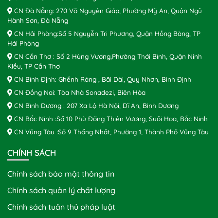
CN Đà Nẵng: 270 Võ Nguyên Giáp, Phường Mỹ An, Quận Ngũ
Hành Sơn, Đà Nẵng
CN Hải Phòng:Số 5 Nguyễn Tri Phương, Quận Hồng Bàng, TP
Hải Phòng
CN Cần Thơ : Số 2 Hùng Vương,Phường Thới Bình, Quận Ninh
Kiều, TP Cần Thơ
CN Bình Định: Ghềnh Ráng , Bãi Dài, Quy Nhơn, Bình Định
CN Đồng Nai: Tòa Nhà Sonadezi, Biên Hòa
CN Bình Dương : 207 Xa Lộ Hà Nội, Dĩ An, Bình Dương
CN Bắc Ninh :Số 10 Phù Đổng Thiên Vương, Suối Hoa, Bắc Ninh
CN Vũng Tàu :Số 9 Thống Nhất, Phường 1, Thành Phố Vũng Tàu
CHÍNH SÁCH
Chính sách bảo mật thông tin
Chính sách quản lý chất lượng
Chính sách tuân thủ pháp luật