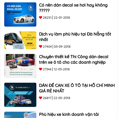
Có nên dán decal xe hơi hay không
?????
28251
22-01-2018
Dịch vụ làm phù hiệu tại Đà Nẵng tốt
nhất
27404
03-09-2018
Chuyên thiết kế Thi Công dán decal
trên xe ô tô cho các doanh nghiệp
27346
12-03-2018
DÁN ĐỀ CAN XE Ô TÔ TẠI HỒ CHÍ MINH
GIÁ RẺ NHẤT
26817
22-05-2018
Phù hiệu xe kinh doanh vận tải