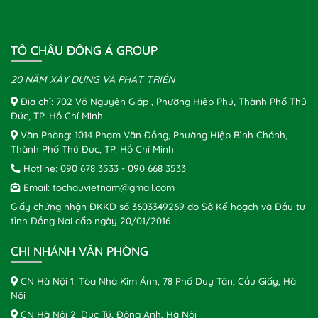
TÔ CHÂU ĐÔNG Á GROUP
20 NĂM XÂY DỰNG VÀ PHÁT TRIỂN
Địa chỉ: 702 Võ Nguyên Giáp , Phường Hiệp Phú, Thành Phố Thủ
Đức, TP. Hồ Chí Minh
Văn Phòng: 1014 Phạm Văn Đồng, Phường Hiệp Bình Chánh,
Thành Phố Thủ Đức, TP. Hồ Chí Minh
Hotline:
090 678 3533
-
090 668 3533
Email:
tochauvietnam@gmail.com
Giấy chứng nhận ĐKKD số 3603349269 do Sở Kế hoạch và Đầu tư
tỉnh Đồng Nai cấp ngày 20/01/2016
CHI NHÁNH VĂN PHÒNG
CN Hà Nội 1: Tòa Nhà Kim Ánh, 78 Phố Duy Tân, Cầu Giấy, Hà
Nội
CN Hà Nội 2: Dục Tú, Đông Anh, Hà Nội