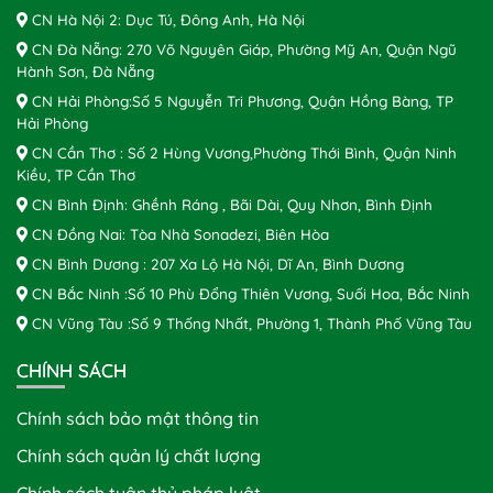
CN Hà Nội 2: Dục Tú, Đông Anh, Hà Nội
CN Đà Nẵng: 270 Võ Nguyên Giáp, Phường Mỹ An, Quận Ngũ
Hành Sơn, Đà Nẵng
CN Hải Phòng:Số 5 Nguyễn Tri Phương, Quận Hồng Bàng, TP
Hải Phòng
CN Cần Thơ : Số 2 Hùng Vương,Phường Thới Bình, Quận Ninh
Kiều, TP Cần Thơ
CN Bình Định: Ghềnh Ráng , Bãi Dài, Quy Nhơn, Bình Định
CN Đồng Nai: Tòa Nhà Sonadezi, Biên Hòa
CN Bình Dương : 207 Xa Lộ Hà Nội, Dĩ An, Bình Dương
CN Bắc Ninh :Số 10 Phù Đổng Thiên Vương, Suối Hoa, Bắc Ninh
CN Vũng Tàu :Số 9 Thống Nhất, Phường 1, Thành Phố Vũng Tàu
CHÍNH SÁCH
Chính sách bảo mật thông tin
Chính sách quản lý chất lượng
Chính sách tuân thủ pháp luật