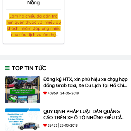
Nẵng
Làm hộ chiếu đã dần trở
nên quen thuộc với nhiều du
khách, nhằm đáp ứng nhiều
nhu cầu dịch vụ làm hộ
chiếu (Passport) nhanh tại
Đà Nẵng
thì Tô Châu Đông
Á xin giới thiệu với các bạn
về dịch vụ hỗ trợ làm hộ
chiếu nhanh.
TOP TIN TỨC
Đăng ký HTX, xin phù hiệu xe chạy hợp
đồng Grab taxi, Xe Du Lịch Tại Hồ Chí
Minh Giá Rẻ
40969
24-06-2018
QUY ĐỊNH PHÁP LUẬT DÁN QUẢNG
CÁO TRÊN XE Ô TÔ NHỮNG ĐIỀU CẦN
BIẾT mới nhất 2018 ???
32453
23-03-2018