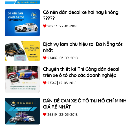
Có nên dán decal xe hơi hay không
?????
28253
22-01-2018
Dịch vụ làm phù hiệu tại Đà Nẵng tốt
nhất
27406
03-09-2018
Chuyên thiết kế Thi Công dán decal
trên xe ô tô cho các doanh nghiệp
27347
12-03-2018
DÁN ĐỀ CAN XE Ô TÔ TẠI HỒ CHÍ MINH
GIÁ RẺ NHẤT
26819
22-05-2018