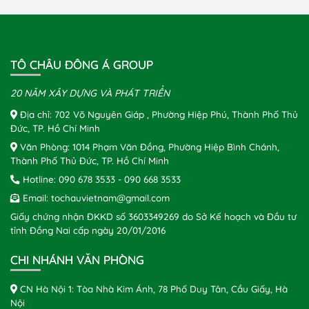
TÔ CHÂU ĐÔNG Á GROUP
20 NĂM XÂY DỰNG VÀ PHÁT TRIỂN
Địa chỉ: 702 Võ Nguyên Giáp , Phường Hiệp Phú, Thành Phố Thủ
Đức, TP. Hồ Chí Minh
Văn Phòng: 1014 Phạm Văn Đồng, Phường Hiệp Bình Chánh,
Thành Phố Thủ Đức, TP. Hồ Chí Minh
Hotline:
090 678 3533
-
090 668 3533
Email:
tochauvietnam@gmail.com
Giấy chứng nhận ĐKKD số 3603349269 do Sở Kế hoạch và Đầu tư
tỉnh Đồng Nai cấp ngày 20/01/2016
CHI NHÁNH VĂN PHÒNG
CN Hà Nội 1: Tòa Nhà Kim Ánh, 78 Phố Duy Tân, Cầu Giấy, Hà
Nội