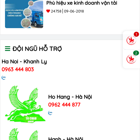
Phù hiệu xe kinh doanh vận tải
24758
09-06-2018
1
ĐỘI NGŨ HỖ TRỢ
2
Ha Noi - Khanh Ly
0963 444 803
Ho Hang - Hà Nội
0962 444 877
Hanh - Hà Nội