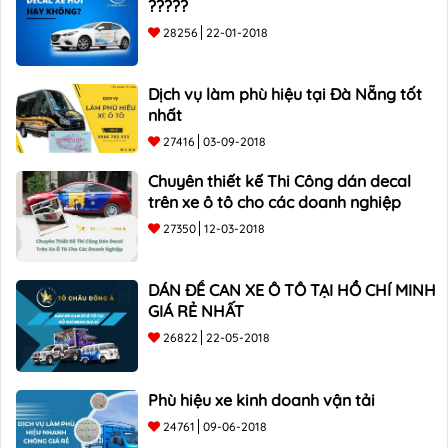
?????
28256
22-01-2018
Dịch vụ làm phù hiệu tại Đà Nẵng tốt
nhất
27416
03-09-2018
Chuyên thiết kế Thi Công dán decal
trên xe ô tô cho các doanh nghiệp
27350
12-03-2018
DÁN ĐỀ CAN XE Ô TÔ TẠI HỒ CHÍ MINH
GIÁ RẺ NHẤT
26822
22-05-2018
Phù hiệu xe kinh doanh vận tải
24761
09-06-2018