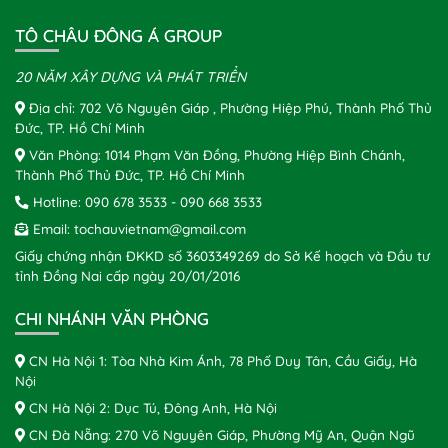
TÔ CHÂU ĐÔNG Á GROUP
20 NĂM XÂY DỰNG VÀ PHÁT TRIỂN
Địa chỉ: 702 Võ Nguyên Giáp , Phường Hiệp Phú, Thành Phố Thủ
Đức, TP. Hồ Chí Minh
Văn Phòng: 1014 Phạm Văn Đồng, Phường Hiệp Bình Chánh,
Thành Phố Thủ Đức, TP. Hồ Chí Minh
Hotline:
090 678 3533
-
090 668 3533
Email:
tochauvietnam@gmail.com
Giấy chứng nhận ĐKKD số 3603349269 do Sở Kế hoạch và Đầu tư
tỉnh Đồng Nai cấp ngày 20/01/2016
CHI NHÁNH VĂN PHÒNG
CN Hà Nội 1: Tòa Nhà Kim Ánh, 78 Phố Duy Tân, Cầu Giấy, Hà
Nội
CN Hà Nội 2: Dục Tú, Đông Anh, Hà Nội
CN Đà Nẵng: 270 Võ Nguyên Giáp, Phường Mỹ An, Quận Ngũ