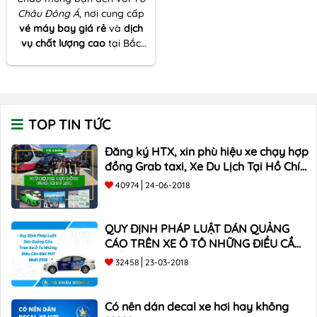
Châu Đông Á
, nơi cung cấp
vé máy bay giá rẻ
và
dịch
vụ chất lượng cao
tại Bắc
Giang. Với cam kết mang lại
sự hài lòng tối đa cho khách
hàng, chúng tôi tự tin là lựa
chọn hàng đầu của bạn.
TOP TIN TỨC
Đăng ký HTX, xin phù hiệu xe chạy hợp
đồng Grab taxi, Xe Du Lịch Tại Hồ Chí
Minh Giá Rẻ
40974
24-06-2018
QUY ĐỊNH PHÁP LUẬT DÁN QUẢNG
CÁO TRÊN XE Ô TÔ NHỮNG ĐIỀU CẦN
BIẾT mới nhất 2018 ???
32458
23-03-2018
Có nên dán decal xe hơi hay không