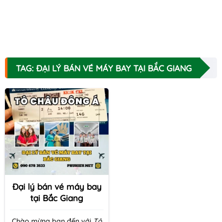
TAG: ĐẠI LÝ BÁN VÉ MÁY BAY TẠI BẮC GIANG
Đại lý bán vé máy bay
tại Bắc Giang
Chào mừng bạn đến với
Tô