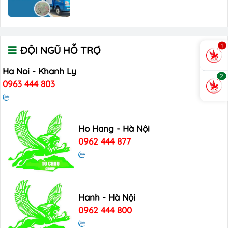
1
ĐỘI NGŨ HỖ TRỢ
Ha Noi - Khanh Ly
2
0963 444 803
Ho Hang - Hà Nội
0962 444 877
Hanh - Hà Nội
0962 444 800