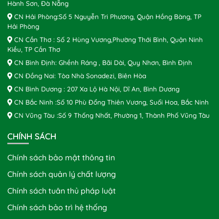
Hành Sơn, Đà Nẵng
CN Hải Phòng:Số 5 Nguyễn Tri Phương, Quận Hồng Bàng, TP
Hải Phòng
CN Cần Thơ : Số 2 Hùng Vương,Phường Thới Bình, Quận Ninh
Kiều, TP Cần Thơ
CN Bình Định: Ghềnh Ráng , Bãi Dài, Quy Nhơn, Bình Định
CN Đồng Nai: Tòa Nhà Sonadezi, Biên Hòa
CN Bình Dương : 207 Xa Lộ Hà Nội, Dĩ An, Bình Dương
CN Bắc Ninh :Số 10 Phù Đổng Thiên Vương, Suối Hoa, Bắc Ninh
CN Vũng Tàu :Số 9 Thống Nhất, Phường 1, Thành Phố Vũng Tàu
CHÍNH SÁCH
Chính sách bảo mật thông tin
Chính sách quản lý chất lượng
Chính sách tuân thủ pháp luật
Chính sách bảo trì hệ thống