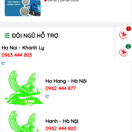
24761
09-06-2018
1
ĐỘI NGŨ HỖ TRỢ
2
Ha Noi - Khanh Ly
0963 444 803
Ho Hang - Hà Nội
0962 444 877
Hanh - Hà Nội
0962 444 800