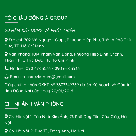
TÔ CHÂU ĐÔNG Á GROUP
20 NĂM XÂY DỰNG VÀ PHÁT TRIỂN
Địa chỉ: 702 Võ Nguyên Giáp , Phường Hiệp Phú, Thành Phố Thủ
Đức, TP. Hồ Chí Minh
Văn Phòng: 1014 Phạm Văn Đồng, Phường Hiệp Bình Chánh,
Thành Phố Thủ Đức, TP. Hồ Chí Minh
Hotline:
090 678 3533
-
090 668 3533
Email:
tochauvietnam@gmail.com
Giấy chứng nhận ĐKKD số 3603349269 do Sở Kế hoạch và Đầu tư
tỉnh Đồng Nai cấp ngày 20/01/2016
CHI NHÁNH VĂN PHÒNG
CN Hà Nội 1: Tòa Nhà Kim Ánh, 78 Phố Duy Tân, Cầu Giấy, Hà
Nội
CN Hà Nội 2: Dục Tú, Đông Anh, Hà Nội