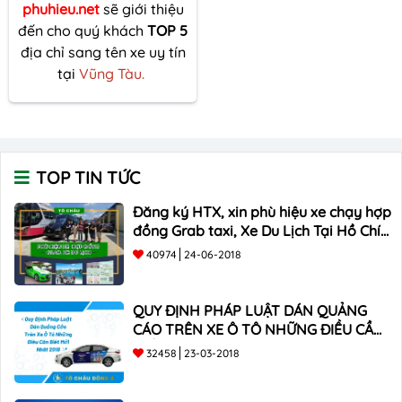
phuhieu.net
sẽ giới thiệu
đến cho quý khách
TOP 5
địa chỉ sang tên xe uy tín
tại
Vũng Tàu.
TOP TIN TỨC
Đăng ký HTX, xin phù hiệu xe chạy hợp
đồng Grab taxi, Xe Du Lịch Tại Hồ Chí
Minh Giá Rẻ
40974
24-06-2018
QUY ĐỊNH PHÁP LUẬT DÁN QUẢNG
CÁO TRÊN XE Ô TÔ NHỮNG ĐIỀU CẦN
BIẾT mới nhất 2018 ???
32458
23-03-2018