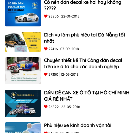
Có nên dán decal xe hơi hay không
?????
28256
22-01-2018
Dịch vụ làm phù hiệu tại Đà Nẵng tốt
nhất
27416
03-09-2018
Chuyên thiết kế Thi Công dán decal
trên xe ô tô cho các doanh nghiệp
27350
12-03-2018
DÁN ĐỀ CAN XE Ô TÔ TẠI HỒ CHÍ MINH
GIÁ RẺ NHẤT
26822
22-05-2018
Phù hiệu xe kinh doanh vận tải