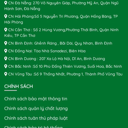
CN Đà Nẵng: 270 Võ Nguyên Giáp, Phường Mỹ An, Quận Ngũ
Hành Sơn, Đà Nẵng
CN Hải Phòng:Số 5 Nguyễn Tri Phương, Quận Hồng Bàng, TP
Hải Phòng
CN Cần Thơ : Số 2 Hùng Vương,Phường Thới Bình, Quận Ninh
Kiều, TP Cần Thơ
CN Bình Định: Ghềnh Ráng , Bãi Dài, Quy Nhơn, Bình Định
CN Đồng Nai: Tòa Nhà Sonadezi, Biên Hòa
CN Bình Dương : 207 Xa Lộ Hà Nội, Dĩ An, Bình Dương
CN Bắc Ninh :Số 10 Phù Đổng Thiên Vương, Suối Hoa, Bắc Ninh
CN Vũng Tàu :Số 9 Thống Nhất, Phường 1, Thành Phố Vũng Tàu
CHÍNH SÁCH
Chính sách bảo mật thông tin
Chính sách quản lý chất lượng
Chính sách tuân thủ pháp luật
Chính sách bảo trì hệ thống