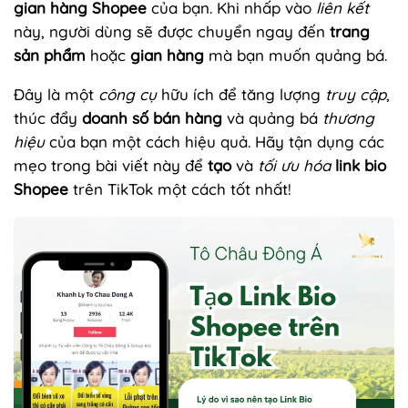
gian hàng Shopee
của bạn. Khi nhấp vào
liên kết
này, người dùng sẽ được chuyển ngay đến
trang
sản phẩm
hoặc
gian hàng
mà bạn muốn quảng bá.
Đây là một
công cụ
hữu ích để tăng lượng
truy cập
,
thúc đẩy
doanh số bán hàng
và quảng bá
thương
hiệu
của bạn một cách hiệu quả. Hãy tận dụng các
mẹo trong bài viết này để
tạo
và
tối ưu hóa
link bio
Shopee
trên TikTok một cách tốt nhất!