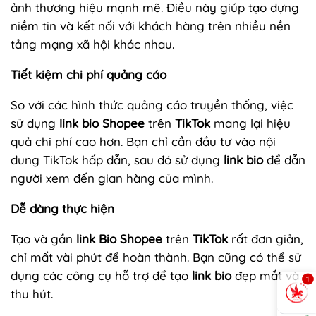
ảnh thương hiệu mạnh mẽ. Điều này giúp tạo dựng
niềm tin và kết nối với khách hàng trên nhiều nền
tảng mạng xã hội khác nhau.
Tiết kiệm chi phí quảng cáo
So với các hình thức quảng cáo truyền thống, việc
sử dụng
link bio Shopee
trên
TikTok
mang lại hiệu
quả chi phí cao hơn. Bạn chỉ cần đầu tư vào nội
dung TikTok hấp dẫn, sau đó sử dụng
link bio
để dẫn
người xem đến gian hàng của mình.
Dễ dàng thực hiện
Tạo và gắn
link Bio Shopee
trên
TikTok
rất đơn giản,
chỉ mất vài phút để hoàn thành. Bạn cũng có thể sử
dụng các công cụ hỗ trợ để tạo
link bio
đẹp mắt và
1
thu hút.