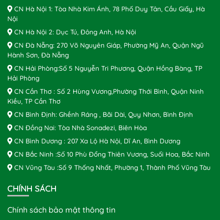
CN Hà Nội 1: Tòa Nhà Kim Ánh, 78 Phố Duy Tân, Cầu Giấy, Hà
Nội
CN Hà Nội 2: Dục Tú, Đông Anh, Hà Nội
CN Đà Nẵng: 270 Võ Nguyên Giáp, Phường Mỹ An, Quận Ngũ
Hành Sơn, Đà Nẵng
CN Hải Phòng:Số 5 Nguyễn Tri Phương, Quận Hồng Bàng, TP
Hải Phòng
CN Cần Thơ : Số 2 Hùng Vương,Phường Thới Bình, Quận Ninh
Kiều, TP Cần Thơ
CN Bình Định: Ghềnh Ráng , Bãi Dài, Quy Nhơn, Bình Định
CN Đồng Nai: Tòa Nhà Sonadezi, Biên Hòa
CN Bình Dương : 207 Xa Lộ Hà Nội, Dĩ An, Bình Dương
CN Bắc Ninh :Số 10 Phù Đổng Thiên Vương, Suối Hoa, Bắc Ninh
CN Vũng Tàu :Số 9 Thống Nhất, Phường 1, Thành Phố Vũng Tàu
CHÍNH SÁCH
Chính sách bảo mật thông tin