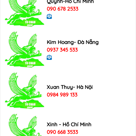
Quynh-Hồ Chí Minh
090 678 2533
Kim Hoang- Đà Nẵng
0937 345 533
Xuan Thuy- Hà Nội
0984 989 133
Xinh - Hồ Chí Minh
090 668 3533