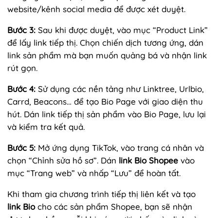
website/kênh social media để được xét duyệt.
Bước 3:
Sau khi được duyệt, vào mục “Product Link”
để lấy link tiếp thị. Chọn chiến dịch tương ứng, dán
link sản phẩm mà bạn muốn quảng bá và nhận link
rút gọn.
Bước 4:
Sử dụng các nền tảng như Linktree, Urlbio,
Carrd, Beacons… để tạo Bio Page với giao diện thu
hút. Dán link tiếp thị sản phẩm vào Bio Page, lưu lại
và kiểm tra kết quả.
Bước 5:
Mở ứng dụng TikTok, vào trang cá nhân và
chọn “Chỉnh sửa hồ sơ”. Dán
link Bio Shopee
vào
mục “Trang web” và nhấp “Lưu” để hoàn tất.
Khi tham gia chương trình tiếp thị liên kết và tạo
link Bio
cho các sản phẩm Shopee, bạn sẽ nhận