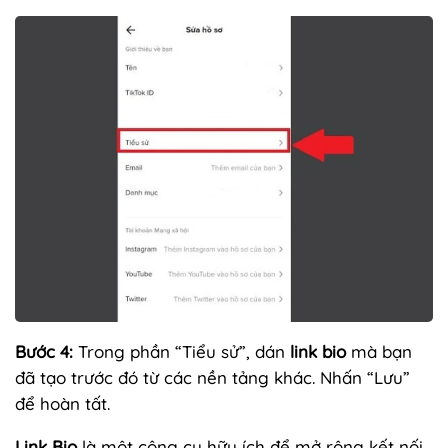
Bước 4:
Trong phần “Tiểu sử”, dán
link bio
mà bạn
đã tạo trước đó từ các nền tảng khác. Nhấn “Lưu”
để hoàn tất.
Link Bio
là một công cụ hữu ích để mở rộng kết nối,