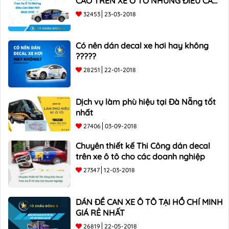
CÁO TRÊN XE Ô TÔ NHỮNG ĐIỀU CẦN
BIẾT mới nhất 2018 ???
32453
23-03-2018
Có nên dán decal xe hơi hay không
?????
28251
22-01-2018
Dịch vụ làm phù hiệu tại Đà Nẵng tốt
nhất
27406
03-09-2018
Chuyên thiết kế Thi Công dán decal
trên xe ô tô cho các doanh nghiệp
27347
12-03-2018
DÁN ĐỀ CAN XE Ô TÔ TẠI HỒ CHÍ MINH
GIÁ RẺ NHẤT
26819
22-05-2018