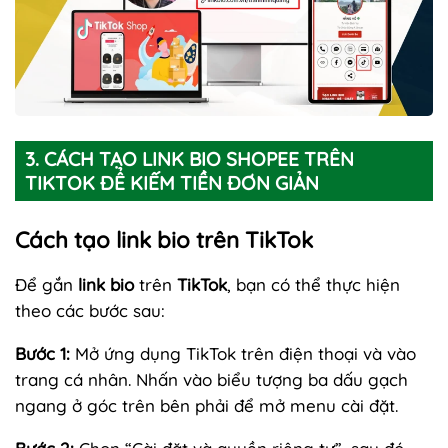
3. CÁCH TẠO LINK BIO SHOPEE TRÊN
TIKTOK ĐỂ KIẾM TIỀN ĐƠN GIẢN
Cách tạo link bio trên TikTok
Để gắn
link bio
trên
TikTok
, bạn có thể thực hiện
theo các bước sau:
Bước 1:
Mở ứng dụng TikTok trên điện thoại và vào
trang cá nhân. Nhấn vào biểu tượng ba dấu gạch
ngang ở góc trên bên phải để mở menu cài đặt.