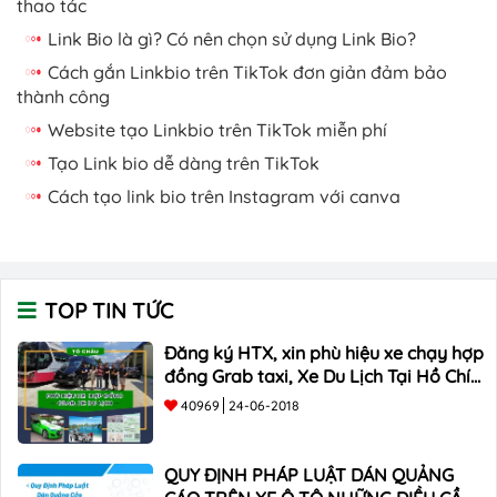
thao tác
Link Bio là gì? Có nên chọn sử dụng Link Bio?
Cách gắn Linkbio trên TikTok đơn giản đảm bảo
thành công
Website tạo Linkbio trên TikTok miễn phí
Tạo Link bio dễ dàng trên TikTok
Cách tạo link bio trên Instagram với canva
TOP TIN TỨC
Đăng ký HTX, xin phù hiệu xe chạy hợp
đồng Grab taxi, Xe Du Lịch Tại Hồ Chí
Minh Giá Rẻ
40969
24-06-2018
QUY ĐỊNH PHÁP LUẬT DÁN QUẢNG