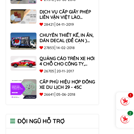
DỊCH VỤ CẤP GIẤY PHÉP
LIÊN VẬN VIỆT LÀO
NHANH CHÓNG , UY TÍN
28421
04-11-2019
TOÀN QUỐC
CHUYÊN THIẾT KẾ, IN ẤN,
DÁN DECAL (ĐỀ CAN )
TRÊN THÙNG XE TẢI CHO
27853
14-02-2018
CÔNG TY
QUẢNG CÁO TRÊN XE HƠI
4 CHỖ CHO CÔNG TY,
DOANH NGHIỆP
26705
20-11-2017
CẤP PHÙ HIỆU HỢP ĐỒNG
XE DU LỊCH 29 - 45C
26641
05-06-2018
1
2
ĐỘI NGŨ HỖ TRỢ