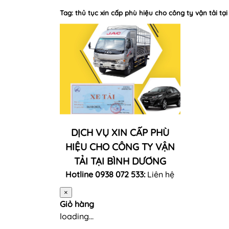
Tag: thủ tục xin cấp phù hiệu cho công ty vận tải tạ
DỊCH VỤ XIN CẤP PHÙ
HIỆU CHO CÔNG TY VẬN
TẢI TẠI BÌNH DƯƠNG
Hotline 0938 072 533:
Liên hệ
×
Giỏ hàng
loading...