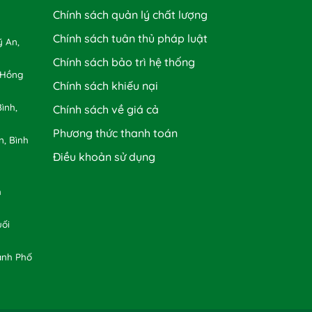
Chính sách quản lý chất lượng
Chính sách tuân thủ pháp luật
 An,
Chính sách bảo trì hệ thống
 Hồng
Chính sách khiếu nại
ình,
Chính sách về giá cả
Phương thức thanh toán
n, Bình
Điều khoản sử dụng
h
uối
ành Phố