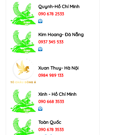
Quynh-Hồ Chí Minh
090 678 2533
Kim Hoang- Đà Nẵng
0937 345 533
Xuan Thuy- Hà Nội
0984 989 133
Xinh - Hồ Chí Minh
090 668 3533
Toàn Quốc
090 678 3533