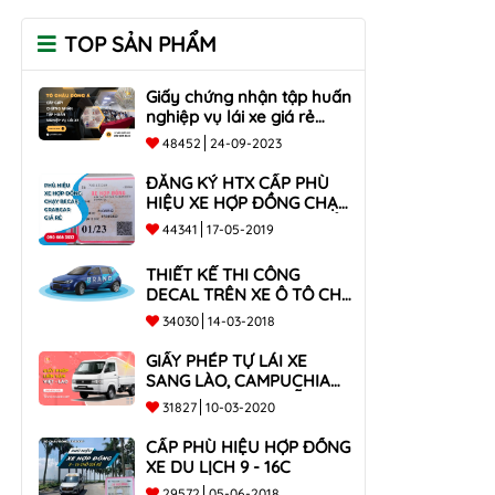
TOP SẢN PHẨM
Giấy chứng nhận tập huấn
nghiệp vụ lái xe giá rẻ
toàn quốc
48452
24-09-2023
ĐĂNG KÝ HTX CẤP PHÙ
HIỆU XE HỢP ĐỒNG CHẠY
BECAR, GRABCAR GIÁ RẺ
44341
17-05-2019
NHẤT
THIẾT KẾ THI CÔNG
DECAL TRÊN XE Ô TÔ CHO
CÔNG TY
34030
14-03-2018
GIẤY PHÉP TỰ LÁI XE
SANG LÀO, CAMPUCHIA
CHO XE DƯỚI 9 CHỖ VÀ
31827
10-03-2020
XE BÁN TẢI
CẤP PHÙ HIỆU HỢP ĐỒNG
XE DU LỊCH 9 - 16C
29572
05-06-2018