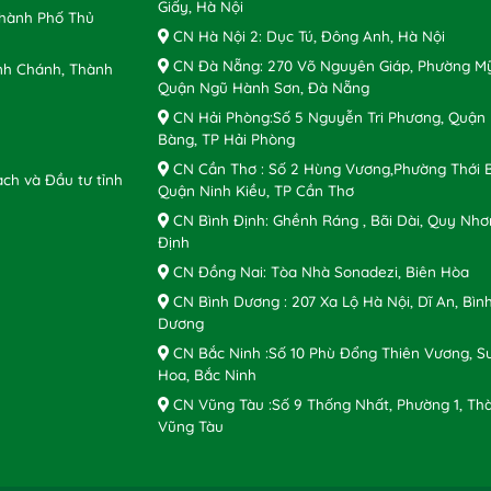
Giấy, Hà Nội
Thành Phố Thủ
CN Hà Nội 2: Dục Tú, Đông Anh, Hà Nội
CN Đà Nẵng: 270 Võ Nguyên Giáp, Phường Mỹ
nh Chánh, Thành
Quận Ngũ Hành Sơn, Đà Nẵng
CN Hải Phòng:Số 5 Nguyễn Tri Phương, Quận
Bàng, TP Hải Phòng
CN Cần Thơ : Số 2 Hùng Vương,Phường Thới B
ch và Đầu tư tỉnh
Quận Ninh Kiều, TP Cần Thơ
CN Bình Định: Ghềnh Ráng , Bãi Dài, Quy Nhơ
Định
CN Đồng Nai: Tòa Nhà Sonadezi, Biên Hòa
CN Bình Dương : 207 Xa Lộ Hà Nội, Dĩ An, Bìn
Dương
CN Bắc Ninh :Số 10 Phù Đổng Thiên Vương, S
Hoa, Bắc Ninh
CN Vũng Tàu :Số 9 Thống Nhất, Phường 1, Th
Vũng Tàu