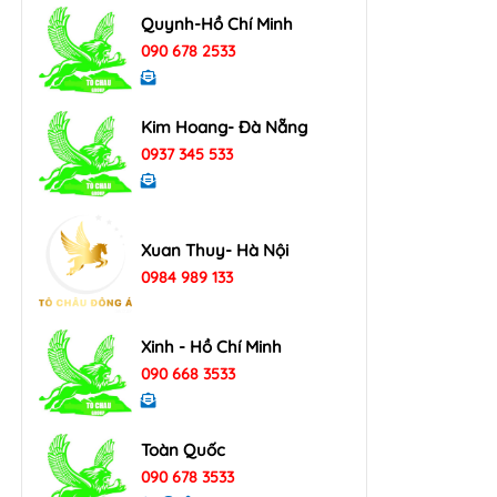
Quynh-Hồ Chí Minh
090 678 2533
Kim Hoang- Đà Nẵng
0937 345 533
Xuan Thuy- Hà Nội
0984 989 133
Xinh - Hồ Chí Minh
090 668 3533
Toàn Quốc
090 678 3533