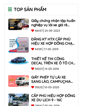
TOP SẢN PHẨM
Giấy chứng nhận tập huấn
nghiệp vụ lái xe giá rẻ
toàn quốc
48437
24-09-2023
ĐĂNG KÝ HTX CẤP PHÙ
HIỆU XE HỢP ĐỒNG CHẠY
BECAR, GRABCAR GIÁ RẺ
44331
17-05-2019
NHẤT
THIẾT KẾ THI CÔNG
DECAL TRÊN XE Ô TÔ CHO
CÔNG TY
34023
14-03-2018
GIẤY PHÉP TỰ LÁI XE
SANG LÀO, CAMPUCHIA
CHO XE DƯỚI 9 CHỖ VÀ
31820
10-03-2020
XE BÁN TẢI
CẤP PHÙ HIỆU HỢP ĐỒNG
XE DU LỊCH 9 - 16C
29561
05-06-2018