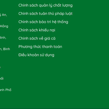
Chính sách quản lý chất lượng
Chính sách tuân thủ pháp luật
 An,
Chính sách bảo trì hệ thống
 Hồng
Chính sách khiếu nại
ình,
Chính sách về giá cả
Phương thức thanh toán
n, Bình
Điều khoản sử dụng
h
uối
ành Phố