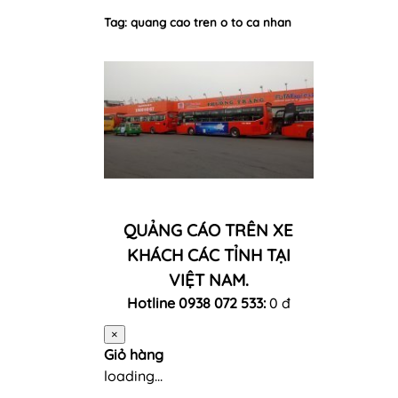
Tag: quang cao tren o to ca nhan
QUẢNG CÁO TRÊN XE
KHÁCH CÁC TỈNH TẠI
VIỆT NAM.
Hotline 0938 072 533:
0 đ
×
Giỏ hàng
loading...