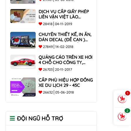
DỊCH VỤ CẤP GIẤY PHÉP
LIÊN VẬN VIỆT LÀO
NHANH CHÓNG , UY TÍN
28418
04-11-2019
TOÀN QUỐC
CHUYÊN THIẾT KẾ, IN ẤN,
DÁN DECAL (ĐỀ CAN )
TRÊN THÙNG XE TẢI CHO
27849
14-02-2018
CÔNG TY
QUẢNG CÁO TRÊN XE HƠI
4 CHỖ CHO CÔNG TY,
DOANH NGHIỆP
26703
20-11-2017
CẤP PHÙ HIỆU HỢP ĐỒNG
XE DU LỊCH 29 - 45C
26632
05-06-2018
1
2
ĐỘI NGŨ HỖ TRỢ