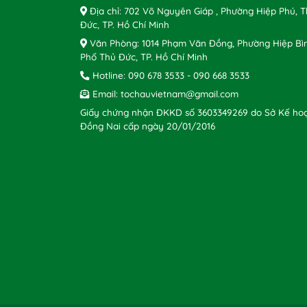
Địa chỉ: 702 Võ Nguyên Giáp , Phường Hiệp Phú, 
Đức, TP. Hồ Chí Minh
Văn Phòng: 1014 Phạm Văn Đồng, Phường Hiệp Bì
Phố Thủ Đức, TP. Hồ Chí Minh
Hotline:
090 678 3533
-
090 668 3533
Email:
tochauvietnam@gmail.com
Giấy chứng nhận ĐKKD số 3603349269 do Sở Kế hoạ
Đồng Nai cấp ngày 20/01/2016