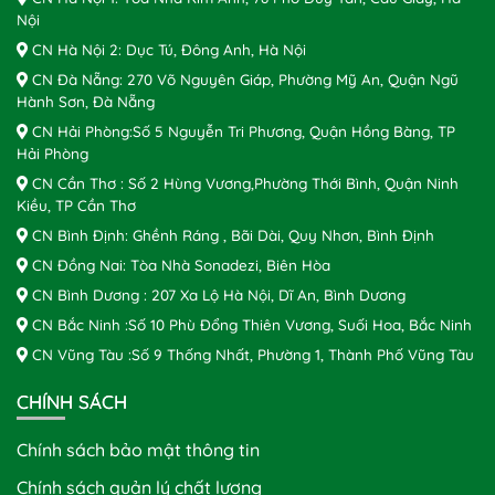
Nội
CN Hà Nội 2: Dục Tú, Đông Anh, Hà Nội
CN Đà Nẵng: 270 Võ Nguyên Giáp, Phường Mỹ An, Quận Ngũ
Hành Sơn, Đà Nẵng
CN Hải Phòng:Số 5 Nguyễn Tri Phương, Quận Hồng Bàng, TP
Hải Phòng
CN Cần Thơ : Số 2 Hùng Vương,Phường Thới Bình, Quận Ninh
Kiều, TP Cần Thơ
CN Bình Định: Ghềnh Ráng , Bãi Dài, Quy Nhơn, Bình Định
CN Đồng Nai: Tòa Nhà Sonadezi, Biên Hòa
CN Bình Dương : 207 Xa Lộ Hà Nội, Dĩ An, Bình Dương
CN Bắc Ninh :Số 10 Phù Đổng Thiên Vương, Suối Hoa, Bắc Ninh
CN Vũng Tàu :Số 9 Thống Nhất, Phường 1, Thành Phố Vũng Tàu
CHÍNH SÁCH
Chính sách bảo mật thông tin
Chính sách quản lý chất lượng