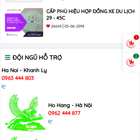
CẤP PHÙ HIỆU HỢP ĐỒNG XE DU LỊCH
29 - 45C
26645
05-06-2018
1
2
ĐỘI NGŨ HỖ TRỢ
Ha Noi - Khanh Ly
0963 444 803
Ho Hang - Hà Nội
0962 444 877