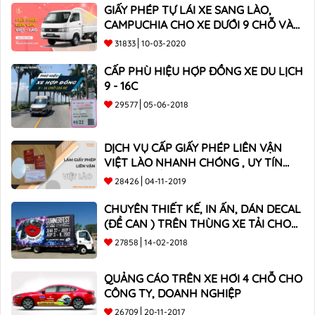
GIẤY PHÉP TỰ LÁI XE SANG LÀO,
CAMPUCHIA CHO XE DƯỚI 9 CHỖ VÀ
XE BÁN TẢI
31833
10-03-2020
CẤP PHÙ HIỆU HỢP ĐỒNG XE DU LỊCH
9 - 16C
29577
05-06-2018
DỊCH VỤ CẤP GIẤY PHÉP LIÊN VẬN
VIỆT LÀO NHANH CHÓNG , UY TÍN
TOÀN QUỐC
28426
04-11-2019
CHUYÊN THIẾT KẾ, IN ẤN, DÁN DECAL
(ĐỀ CAN ) TRÊN THÙNG XE TẢI CHO
CÔNG TY
27858
14-02-2018
QUẢNG CÁO TRÊN XE HƠI 4 CHỖ CHO
CÔNG TY, DOANH NGHIỆP
26709
20-11-2017