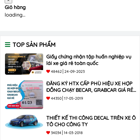
×
Giỏ hàng
loading...
TOP SẢN PHẨM
Giấy chứng nhận tập huấn nghiệp vụ
lái xe giá rẻ toàn quốc
48462
24-09-2023
ĐĂNG KÝ HTX CẤP PHÙ HIỆU XE HỢP
ĐỒNG CHẠY BECAR, GRABCAR GIÁ RẺ
NHẤT
44350
17-05-2019
THIẾT KẾ THI CÔNG DECAL TRÊN XE Ô
TÔ CHO CÔNG TY
34034
14-03-2018