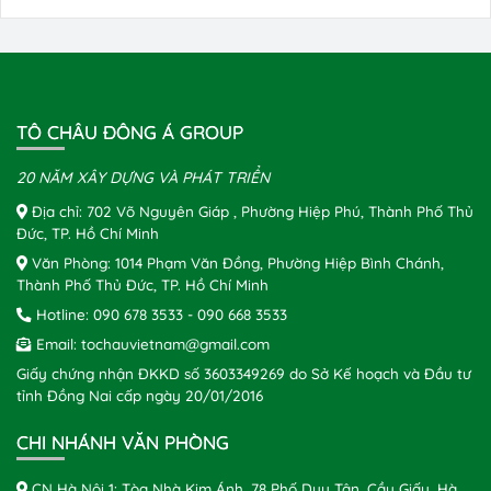
TÔ CHÂU ĐÔNG Á GROUP
20 NĂM XÂY DỰNG VÀ PHÁT TRIỂN
Địa chỉ: 702 Võ Nguyên Giáp , Phường Hiệp Phú, Thành Phố Thủ
Đức, TP. Hồ Chí Minh
Văn Phòng: 1014 Phạm Văn Đồng, Phường Hiệp Bình Chánh,
Thành Phố Thủ Đức, TP. Hồ Chí Minh
Hotline:
090 678 3533
-
090 668 3533
Email:
tochauvietnam@gmail.com
Giấy chứng nhận ĐKKD số 3603349269 do Sở Kế hoạch và Đầu tư
tỉnh Đồng Nai cấp ngày 20/01/2016
CHI NHÁNH VĂN PHÒNG
CN Hà Nội 1: Tòa Nhà Kim Ánh, 78 Phố Duy Tân, Cầu Giấy, Hà