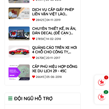
DỊCH VỤ CẤP GIẤY PHÉP
LIÊN VẬN VIỆT LÀO
NHANH CHÓNG , UY TÍN
28425
04-11-2019
TOÀN QUỐC
CHUYÊN THIẾT KẾ, IN ẤN,
DÁN DECAL (ĐỀ CAN )
TRÊN THÙNG XE TẢI CHO
27858
14-02-2018
CÔNG TY
QUẢNG CÁO TRÊN XE HƠI
4 CHỖ CHO CÔNG TY,
DOANH NGHIỆP
26708
20-11-2017
CẤP PHÙ HIỆU HỢP ĐỒNG
XE DU LỊCH 29 - 45C
26645
05-06-2018
1
2
ĐỘI NGŨ HỖ TRỢ