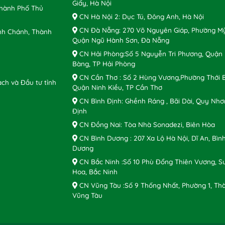
Giấy, Hà Nội
Thành Phố Thủ
CN Hà Nội 2: Dục Tú, Đông Anh, Hà Nội
CN Đà Nẵng: 270 Võ Nguyên Giáp, Phường Mỹ
nh Chánh, Thành
Quận Ngũ Hành Sơn, Đà Nẵng
CN Hải Phòng:Số 5 Nguyễn Tri Phương, Quận
Bàng, TP Hải Phòng
CN Cần Thơ : Số 2 Hùng Vương,Phường Thới B
ch và Đầu tư tỉnh
Quận Ninh Kiều, TP Cần Thơ
CN Bình Định: Ghềnh Ráng , Bãi Dài, Quy Nhơ
Định
CN Đồng Nai: Tòa Nhà Sonadezi, Biên Hòa
CN Bình Dương : 207 Xa Lộ Hà Nội, Dĩ An, Bìn
Dương
CN Bắc Ninh :Số 10 Phù Đổng Thiên Vương, S
Hoa, Bắc Ninh
CN Vũng Tàu :Số 9 Thống Nhất, Phường 1, Th
Vũng Tàu