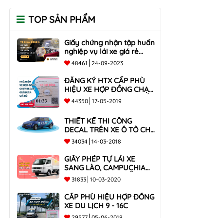
TOP SẢN PHẨM
Giấy chứng nhận tập huấn
nghiệp vụ lái xe giá rẻ
toàn quốc
48461
24-09-2023
ĐĂNG KÝ HTX CẤP PHÙ
HIỆU XE HỢP ĐỒNG CHẠY
BECAR, GRABCAR GIÁ RẺ
44350
17-05-2019
NHẤT
THIẾT KẾ THI CÔNG
DECAL TRÊN XE Ô TÔ CHO
CÔNG TY
34034
14-03-2018
GIẤY PHÉP TỰ LÁI XE
SANG LÀO, CAMPUCHIA
CHO XE DƯỚI 9 CHỖ VÀ
31833
10-03-2020
XE BÁN TẢI
CẤP PHÙ HIỆU HỢP ĐỒNG
XE DU LỊCH 9 - 16C
29577
05-06-2018