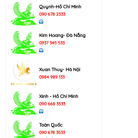
Quynh-Hồ Chí Minh
090 678 2533
Kim Hoang- Đà Nẵng
0937 345 533
Xuan Thuy- Hà Nội
0984 989 133
Xinh - Hồ Chí Minh
090 668 3533
Toàn Quốc
090 678 3533