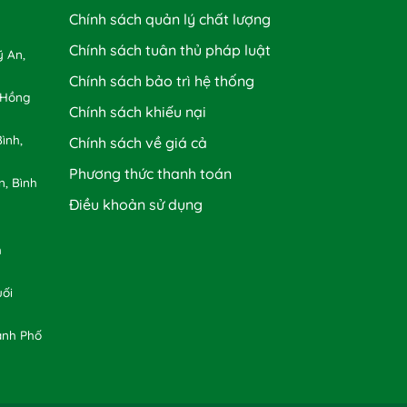
Chính sách quản lý chất lượng
Chính sách tuân thủ pháp luật
 An,
Chính sách bảo trì hệ thống
 Hồng
Chính sách khiếu nại
ình,
Chính sách về giá cả
Phương thức thanh toán
n, Bình
Điều khoản sử dụng
h
uối
ành Phố