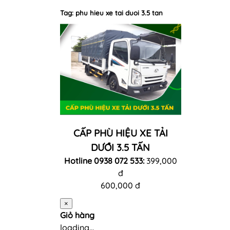
Tag: phu hieu xe tai duoi 3.5 tan
CẤP PHÙ HIỆU XE TẢI
DƯỚI 3.5 TẤN
Hotline 0938 072 533:
399,000
đ
600,000 đ
×
Giỏ hàng
loading...