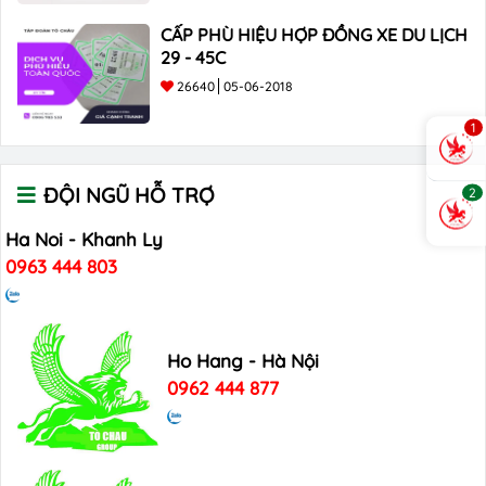
CẤP PHÙ HIỆU HỢP ĐỒNG XE DU LỊCH
29 - 45C
26640
05-06-2018
1
ĐỘI NGŨ HỖ TRỢ
2
Ha Noi - Khanh Ly
0963 444 803
Ho Hang - Hà Nội
0962 444 877