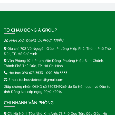
TÔ CHÂU ĐÔNG Á GROUP
20 NĂM XÂY DỰNG VÀ PHÁT TRIỂN
Địa chỉ: 702 Võ Nguyên Giáp , Phường Hiệp Phú, Thành Phố Thủ
Đức, TP. Hồ Chí Minh
Văn Phòng: 1014 Phạm Văn Đồng, Phường Hiệp Bình Chánh,
Thành Phố Thủ Đức, TP. Hồ Chí Minh
Hotline:
090 678 3533
-
090 668 3533
Email:
tochauvietnam@gmail.com
Giấy chứng nhận ĐKKD số 3603349269 do Sở Kế hoạch và Đầu tư
tỉnh Đồng Nai cấp ngày 20/01/2016
CHI NHÁNH VĂN PHÒNG
CN Hà Nội 1: Tòa Nhà Kim Ánh, 78 Phố Duy Tân, Cầu Giấy, Hà