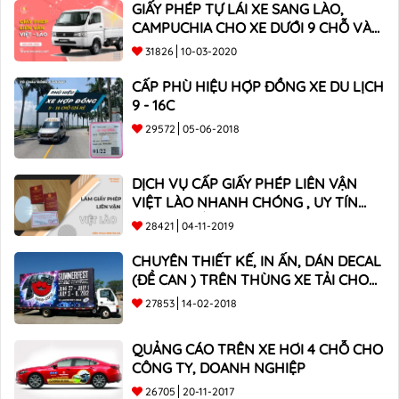
GIẤY PHÉP TỰ LÁI XE SANG LÀO,
CAMPUCHIA CHO XE DƯỚI 9 CHỖ VÀ
XE BÁN TẢI
31826
10-03-2020
CẤP PHÙ HIỆU HỢP ĐỒNG XE DU LỊCH
9 - 16C
29572
05-06-2018
DỊCH VỤ CẤP GIẤY PHÉP LIÊN VẬN
VIỆT LÀO NHANH CHÓNG , UY TÍN
TOÀN QUỐC
28421
04-11-2019
CHUYÊN THIẾT KẾ, IN ẤN, DÁN DECAL
(ĐỀ CAN ) TRÊN THÙNG XE TẢI CHO
CÔNG TY
27853
14-02-2018
QUẢNG CÁO TRÊN XE HƠI 4 CHỖ CHO
CÔNG TY, DOANH NGHIỆP
26705
20-11-2017