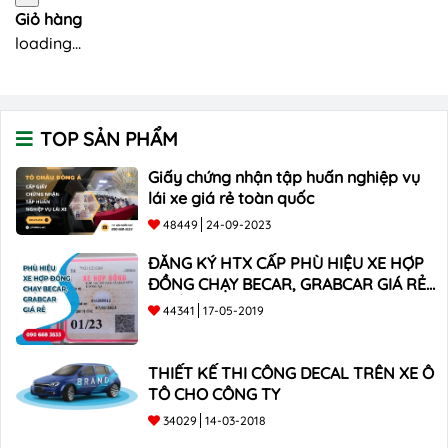
Giỏ hàng
loading...
TOP SẢN PHẨM
Giấy chứng nhận tập huấn nghiệp vụ
lái xe giá rẻ toàn quốc
48449
24-09-2023
ĐĂNG KÝ HTX CẤP PHÙ HIỆU XE HỢP
ĐỒNG CHẠY BECAR, GRABCAR GIÁ RẺ
NHẤT
44341
17-05-2019
THIẾT KẾ THI CÔNG DECAL TRÊN XE Ô
TÔ CHO CÔNG TY
34029
14-03-2018