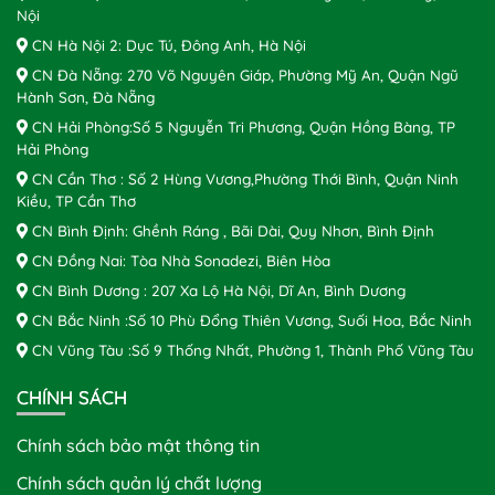
Nội
CN Hà Nội 2: Dục Tú, Đông Anh, Hà Nội
CN Đà Nẵng: 270 Võ Nguyên Giáp, Phường Mỹ An, Quận Ngũ
Hành Sơn, Đà Nẵng
CN Hải Phòng:Số 5 Nguyễn Tri Phương, Quận Hồng Bàng, TP
Hải Phòng
CN Cần Thơ : Số 2 Hùng Vương,Phường Thới Bình, Quận Ninh
Kiều, TP Cần Thơ
CN Bình Định: Ghềnh Ráng , Bãi Dài, Quy Nhơn, Bình Định
CN Đồng Nai: Tòa Nhà Sonadezi, Biên Hòa
CN Bình Dương : 207 Xa Lộ Hà Nội, Dĩ An, Bình Dương
CN Bắc Ninh :Số 10 Phù Đổng Thiên Vương, Suối Hoa, Bắc Ninh
CN Vũng Tàu :Số 9 Thống Nhất, Phường 1, Thành Phố Vũng Tàu
CHÍNH SÁCH
Chính sách bảo mật thông tin
Chính sách quản lý chất lượng