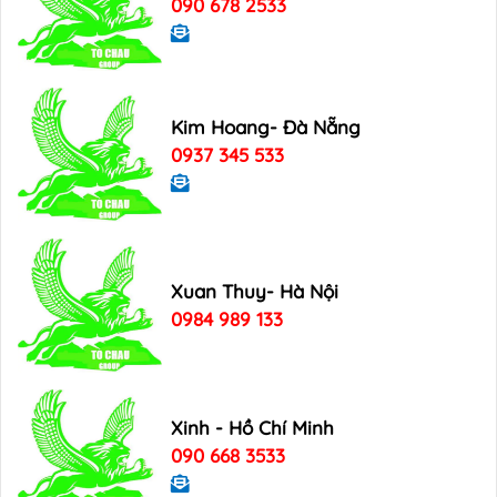
090 678 2533
Kim Hoang- Đà Nẵng
0937 345 533
Xuan Thuy- Hà Nội
0984 989 133
Xinh - Hồ Chí Minh
090 668 3533