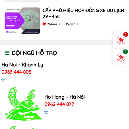
CẤP PHÙ HIỆU HỢP ĐỒNG XE DU LỊCH
29 - 45C
26644
05-06-2018
1
2
ĐỘI NGŨ HỖ TRỢ
Ha Noi - Khanh Ly
0963 444 803
Ho Hang - Hà Nội
0962 444 877