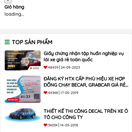
×
Giỏ hàng
loading...
TOP SẢN PHẨM
Giấy chứng nhận tập huấn nghiệp vụ
lái xe giá rẻ toàn quốc
48459
24-09-2023
ĐĂNG KÝ HTX CẤP PHÙ HIỆU XE HỢP
ĐỒNG CHẠY BECAR, GRABCAR GIÁ RẺ
NHẤT
44348
17-05-2019
THIẾT KẾ THI CÔNG DECAL TRÊN XE Ô
TÔ CHO CÔNG TY
34034
14-03-2018