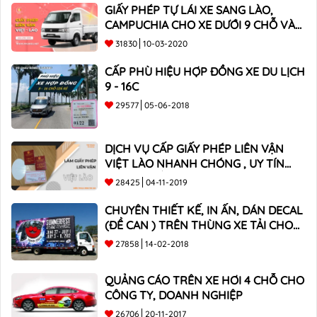
GIẤY PHÉP TỰ LÁI XE SANG LÀO,
CAMPUCHIA CHO XE DƯỚI 9 CHỖ VÀ
XE BÁN TẢI
31830
10-03-2020
CẤP PHÙ HIỆU HỢP ĐỒNG XE DU LỊCH
9 - 16C
29577
05-06-2018
DỊCH VỤ CẤP GIẤY PHÉP LIÊN VẬN
VIỆT LÀO NHANH CHÓNG , UY TÍN
TOÀN QUỐC
28425
04-11-2019
CHUYÊN THIẾT KẾ, IN ẤN, DÁN DECAL
(ĐỀ CAN ) TRÊN THÙNG XE TẢI CHO
CÔNG TY
27858
14-02-2018
QUẢNG CÁO TRÊN XE HƠI 4 CHỖ CHO
CÔNG TY, DOANH NGHIỆP
26706
20-11-2017