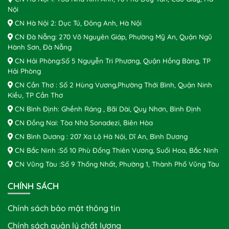
Nội
CN Hà Nội 2: Dục Tú, Đông Anh, Hà Nội
CN Đà Nẵng: 270 Võ Nguyên Giáp, Phường Mỹ An, Quận Ngũ
Hành Sơn, Đà Nẵng
CN Hải Phòng:Số 5 Nguyễn Tri Phương, Quận Hồng Bàng, TP
Hải Phòng
CN Cần Thơ : Số 2 Hùng Vương,Phường Thới Bình, Quận Ninh
Kiều, TP Cần Thơ
CN Bình Định: Ghềnh Ráng , Bãi Dài, Quy Nhơn, Bình Định
CN Đồng Nai: Tòa Nhà Sonadezi, Biên Hòa
CN Bình Dương : 207 Xa Lộ Hà Nội, Dĩ An, Bình Dương
CN Bắc Ninh :Số 10 Phù Đổng Thiên Vương, Suối Hoa, Bắc Ninh
CN Vũng Tàu :Số 9 Thống Nhất, Phường 1, Thành Phố Vũng Tàu
CHÍNH SÁCH
Chính sách bảo mật thông tin
Chính sách quản lý chất lượng