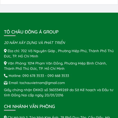
TÔ CHÂU ĐÔNG Á GROUP
20 NĂM XÂY DỰNG VÀ PHÁT TRIỂN
Địa chỉ: 702 Võ Nguyên Giáp , Phường Hiệp Phú, Thành Phố Thủ
Đức, TP. Hồ Chí Minh
Văn Phòng: 1014 Phạm Văn Đồng, Phường Hiệp Bình Chánh,
Thành Phố Thủ Đức, TP. Hồ Chí Minh
Hotline:
090 678 3533
-
090 668 3533
Email:
tochauvietnam@gmail.com
Giấy chứng nhận ĐKKD số 3603349269 do Sở Kế hoạch và Đầu tư
tỉnh Đồng Nai cấp ngày 20/01/2016
CHI NHÁNH VĂN PHÒNG
CN Hà Nội 1: Tòa Nhà Kim Ánh, 78 Phố Duy Tân, Cầu Giấy, Hà